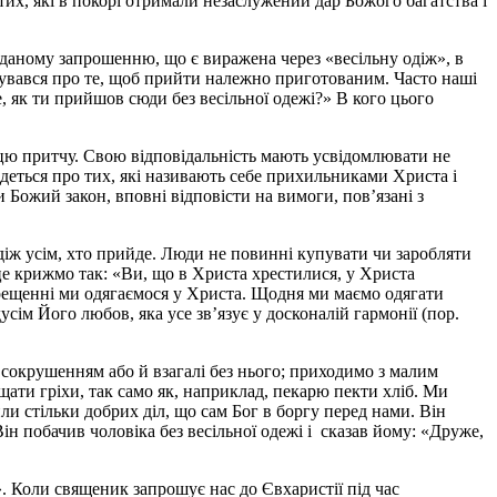
 тих, які в покорі отримали незаслужений дар Божого багатства і
у даному запрошенню, що є виражена через «весільну одіж», в
рбувався про те, щоб прийти належно приготованим. Часто наші
 як ти прийшов сюди без весільної одежі?» В кого цього
 цю притчу. Свою відповідальність мають усвідомлювати не
 Йдеться про тих, які називають себе прихильниками Христа і
Божий закон, вповні відповісти на вимоги, пов’язані з
діж усім, хто прийде. Люди не повинні купувати чи заробляти
це крижмо так: «Ви, що в Христа хрестилися, у Христа
Хрещенні ми одягаємося у Христа. Щодня ми маємо одягати
сім Його любов, яка усе зв’язує у досконалій гармонії (пор.
сокрушенням або й взагалі без нього; приходимо з малим
ати гріхи, так само як, наприклад, пекарю пекти хліб. Ми
и стільки добрих діл, що сам Бог в боргу перед нами. Він
н побачив чоловіка без весільної одежі і сказав йому: «Друже,
». Коли священик запрошує нас до Євхаристії під час