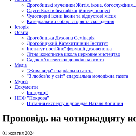
Дрогобицькі мученики
Житія, ікона, богослужіння..
Слуги Божі
в беатифікаційному процесі
Чудотворні ікони
ікони та відпустові місця
Катедральний собор
історія та сьогодення
Історія
Освіта
Дрогобицька Духовна Семінарія
Дрогобицький Катехитичний Інститут
Інститут постійної формації духовенства
Літня іконописна школа
церковне мистецтво
Садок «Ангелятко»
дошкільна освіта
Медіа
"Жива вода"
єпархіальна газета
"З любов'ю у світ"
єпархіальна молодіжна газета
Музей
Документи
Інструкції
НПФ "Покрова"
Питання експерту
відповідає Наталя Копичин
Проповідь на чотирнадцяту не
01 жовтня 2024