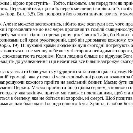
Божим і вірою приступіть». Тобто, підходьте, але перед тим як п
з них. Переконайтеся, що ви їх переосмислили і вирішили їх позб
а» (пор. Вих. 3,5). Бог попросив його зняти звичне взуття, у яком
. Але не можемо заспокоїтись, нібито вже осягнули все, чого п
й промовлятиме до нас через проповіді та гомілії священнослужи
ебу частого і гідного причащання цих Святих Тайн, бо Вони є «л
 розписами цей храм рукотворний, щоб він допомагав кожному, хт
р.6, 19). Ці духовні храми людських душ сьогодні потребують б
ажаються на не меншу небезпеку зі сторони невидимого ворога, 
 споживацтво та гедонізм. Коли людина більше не відчуває Бога, 
вадить до узалежнення і ця небезпека все більше загрожує сього
ість усім, хто брав участь у будівництві та оздобі цього храму
овній громаді, яка у нелегкі часи економічної розрухи взялися з
і, запрошуючи кожного прийти на весільний бенкет. Маємо бути с
авчання Церкви. Маємо прийняти його цілим серцем, з повною го
ного одягу, яка закінчує притчу, ми також є покликаними, щоб ст
ться в безпеку, яка не боїться ні хвороби, ні смерті. Щоб позит
магає нам благодать Господа нашого Ісуса Христа, і любов Бога,