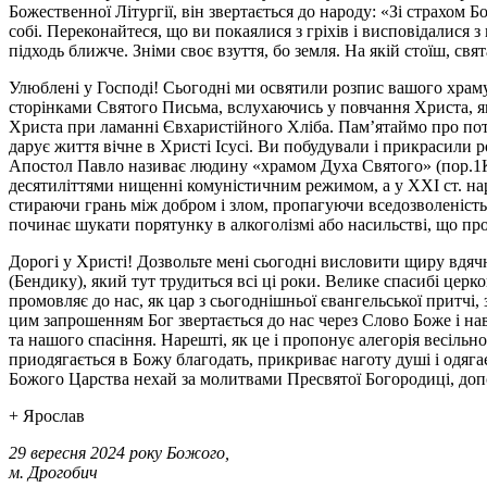
Божественної Літургії, він звертається до народу: «Зі страхом 
собі. Переконайтеся, що ви покаялися з гріхів і висповідалися 
підходь ближче. Зніми своє взуття, бо земля. На якій стоїш, свят
Улюблені у Господі! Сьогодні ми освятили розпис вашого храму
сторінками Святого Письма, вслухаючись у повчання Христа, яки
Христа при ламанні Євхаристійного Хліба. Пам’ятаймо про потр
дарує життя вічне в Христі Ісусі. Ви побудували і прикрасили
Апостол Павло називає людину «храмом Духа Святого» (пор.1Ко
десятиліттями нищенні комуністичним режимом, а у ХХІ ст. нар
стираючи грань між добром і злом, пропагуючи вседозволеність,
починає шукати порятунку в алкоголізмі або насильстві, що про
Дорогі у Христі! Дозвольте мені сьогодні висловити щиру вдячн
(Бендику), який тут трудиться всі ці роки. Велике спасибі церк
промовляє до нас, як цар з сьогоднішньої євангельської притч
цим запрошенням Бог звертається до нас через Слово Боже і н
та нашого спасіння. Нарешті, як це і пропонує алегорія весіль
приодягається в Божу благодать, прикриває наготу душі і одягає
Божого Царства нехай за молитвами Пресвятої Богородиці, допо
+ Ярослав
29 вересня 2024 року Божого,
м. Дрогобич