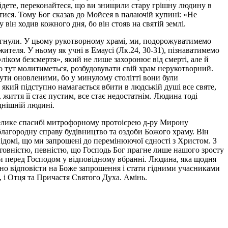
рийдете, переконайтеся, що ви знищили стару грішну людину в
утися. Тому Бог сказав до Мойсея в палаючій купині: «Не
у він ходив кожного дня, бо він стояв на святій землі.
рагнули. У цьому рукотворному храмі, ми, подорожуватимемо
теля. У ньому як учні в Емаусі (Лк.24, 30-31), пізнаватимемо
іком безсмертя», який не лише захоронює від смерті, але й
о тут молитиметься, розбудовувати свій храм нерукотворний.
ути оновленими, бо у минулому столітті вони були
який підступно намагається вбити в людській душі все святе,
життя її стає пустим, все стає недостатнім. Людина тоді
днішній людині.
. Велике спасибі митрофорному протоієрею д-ру Мирону
а благородну справу будівництво та оздоби Божого храму. Він
відомі, що ми запрошені до перемінюючої єдності з Христом. З
товністю, певністю, що Господь Бог прагне лише нашого зросту
ати перед Господом у відповідному вбранні. Людина, яка щодня
ивно відповісти на Боже запрошення і стати гідними учасниками
 і Отця та Причастя Святого Духа. Амінь.