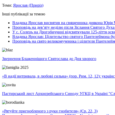
Теми:
Ярослав (Приріз)
Інші публікації за темою
Владика Ярослав висвятив на священника диякона Юрія 
Проповідь на дев’яту неділю після Зіслання Святого Духа
У с. Солець на Дрогобиччині відсвяткували 125-ліття ос
Владика Ярослав: Цілительство святого Пантелеймона бу
Проповідь на свято великомученика і цілителя Пантелей
Звернення Блаженнішого Святослава до Дня хворого
«В надії витривала, в любові сильна» (пор. Рим. 12, 12): укра
Пастирський лист Архиєрейського Синоду УГКЦ в Україні "Сло
«Рятуйте пригнобленого з руки гнобителя» (Єр. 22, 3)