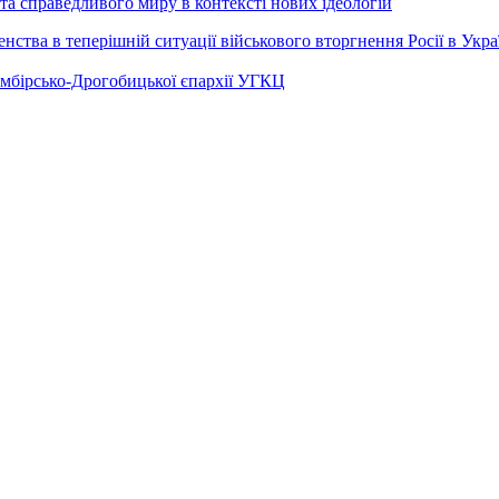
а справедливого миру в контексті нових ідеологій
ства в теперішній ситуації військового вторгнення Росії в Укра
Самбірсько-Дрогобицької єпархії УГКЦ