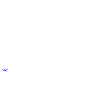
]
 року