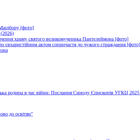
Мацібору [фото]
 (2026)
вячення храму святого великомученика Пантелеймона [фото]
ло євхаристійним актом сопричастя до чужого страждання [фото
мона
їнська родина в час війни: Послання Синоду Єпископів УГКЦ 2025
во до освітян"