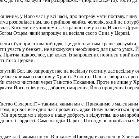
лік, до тих, які були «на роздоріжжях» (пор.Мт.22,9-10), тобто до
шеним, у Його час і у всі часи, про потребу мати поставу, гідн
ритча розповідає нам, що прийшов якийсь чоловік, який не поту
 знає, Кого ми не уникнемо… Страшно почути від Нього: «Друже,
 Богом Отцем, який запрошує на весілля свого Сина у Церкві.
ошених був приготований одяг. Це дозволяє нам краще зрозуміти
 взяти участь у бенкеті, не виконуючи необхідних для цього умов.
. Притча підкреслює, що кожен із запрошених повинен прийняти 
тті Його Церкви.
утній Бог, що запрошує нас на весільну гостину, дає весільну о
 Це біле крижмо спасіння у Христі. Апостол Павло говорить про 
. Ми стаємо чистими через Таїнство Покаяння. Проте не лише у 
ягати Його співчуття, доброту, смирення, Його прощення і переду
нство Євхаристії – такими, якими ми є. Приходимо з маленьким 
ттям, що Бог все одно нас пробачить, адже Йому належиться прощ
Ми приходимо з вірою в нашу доброту, з відчуттям, що ми зробил
ості і гордості. Саме ця одіж Царю – Господу не подобається. Ві
одьте такі, якими ви є». Він каже: «Приходьте одягнені в Христа