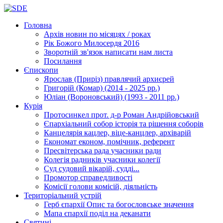
Головна
Архів новин
по місяцях / роках
Рік Божого Милосердя
2016
Зворотній зв'язок
написати нам листа
Посилання
Єпископи
Ярослав (Приріз)
правлячий архиєрей
Григорій (Комар)
(2014 - 2025 рр.)
Юліан (Вороновський)
(1993 - 2011 рр.)
Курія
Протосинкел
прот. д-р Роман Андрійовський
Єпархіальний собор
історія та рішення соборів
Канцелярія
кацлер, віце-канцлер, архіварій
Економат
економ, помічник, референт
Пресвітерська рада
учасники ради
Колегія радників
учасники колегії
Суд
судовий вікарій, судді...
Промотор справедливості
Комісії
голови комісій, діяльність
Територіальний устрій
Герб єпархії
Опис та богословське значення
Мапа єпархії
поділ на деканати
Святині