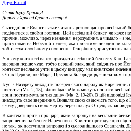
Друк
E-mail
Слава Ісусу Христу!
Дорогі у Христі брати і сестри!
Сьогоднішнє Євангельське читання розповідає про весільний бе
поділитися зі своїми гостями. Цей весільний бенкет, як каже на
причин, можливо, через незнання, нерозуміння, а чимало – з не
присутніми на Небесній трапезі, яка триватиме не один чи кілька
тобто есхатологічному сповненні. Теперішнє уприсутнення цар
У цьому контексті варто пригадати весільний бенкет у Кані Гал
звершив перше чудо, тобто перший знак, який свідчить про Йог
контекст весільної учти в цьому випадку має виняткове значен
Отців Церкви, що Марія, Пресвята Богородиця, є початком і п
Ісус із Назарету виходить посеред свого народу як Наречений, 
постять» (Мк. 2, 18), відповідає: «Чи ж можуть постити весільн
вони поститимуть за тих днів» (Мк. 2, 19-20). В цій відповіді 
знаходить своє звершення. Виявляє свою свідомість того, що є На
якому довершить свою жертву через послух Отцеві, як заповідали пр
В контексті притчі про царя, який запрошує на весільний бенкет
запрошення на бенкет Нареченого. Христос пригадує про відпо
не так, як поступили запрошені з сьогоднішнього Євангелія. Деяк