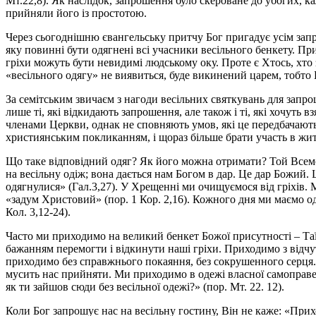
Мт.22,8). Як наслідок, запрошення було скероване до убогих, ка
прийняли його із простотою.
Через сьогоднішню євангельську притчу Бог пригадує усім запро
яку повинні бути одягнені всі учасники весільного бенкету. П
гріхи можуть бути невидимі людському оку. Проте є Хтось, хто
«весільного одягу» не виявиться, буде викинений царем, тобто
За семітським звичаєм з нагоди весільних святкувань для запр
лише ті, які відкидають запрошення, але також і ті, які хочуть
членами Церкви, однак не сповняють умов, які це передбачають
християнським покликанням, і щораз більше брати участь в жи
Що таке відповідний одяг? Як його можна отримати? Той Всемог
на весільну одіж; вона дається нам Богом в дар. Це дар Божий.
одягнулися» (Гал.3,27). У Хрещенні ми очищуємося від гріхів
«задум Христовий» (пор. 1 Кор. 2,16). Кожного дня ми маємо од
Кол. 3,12-24).
Часто ми приходимо на великий бенкет Божої присутності – Таї
бажанням перемогти і відкинути наші гріхи. Приходимо з відчу
приходимо без справжнього покаяння, без сокрушенного серця. 
мусить нас прийняти. Ми приходимо в одежі власної самоправедн
як ти зайшов сюди без весільної одежі?» (пор. Мт. 22. 12).
Коли Бог запрошує нас на весільну гостину, Він не каже: «Прих