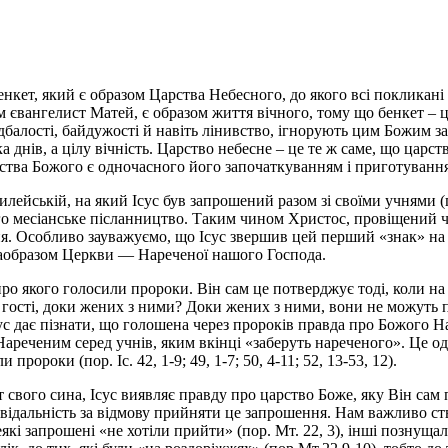
нкет, який є образом Царства Небесного, до якого всі покликані
м євангелист Матей, є образом життя вічного, тому що бенкет – це
дбалості, байдужості й навіть лінивство, ігнорують цим Божим з
 днів, а цілу вічність. Царство небесне – це те ж саме, що царств
ства Божого є одночасного його започаткуванням і приготуванн
илейській, на який Ісус був запрошений разом зі своїми учнями (
о месіанське післанництво. Таким чином Христос, провіщений чер
ня. Особливо зауважуємо, що Ісус звершив цей перший «знак» на
раобразом Церкви — Нареченої нашого Господа.
про якого голосили пророки. Він сам це потверджує тоді, коли н
і гості, доки жених з ними? Доки жених з ними, вони не можуть п
Ісус дає пізнати, що голошена через пророків правда про Божого 
реченим серед учнів, яким вкінці «заберуть нареченого». Це одноча
ороки (пор. Іс. 42, 1-9; 49, 1-7; 50, 4-11; 52, 13-53, 12).
 свого сина, Ісус виявляє правду про царство Боже, яку Він сам 
відальність за відмову прийняти це запрошення. Нам важливо ств
і запрошені «не хотіли прийти» (пор. Мт. 22, 3), інші познущалис