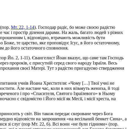
 (пор.
Мт. 22, 1-14
). Господар радіє, бо може своєю радістю
 час і простір ділення дарами. На жаль, багато людей з різних
апрошенням і, відповідно, втрачають можливість бути
о Боже, те царство, яке проповідує Ісус, в його остаточному,
ям до його остаточного сповнення.
пор Йо. 2, 1-11). Євангелист Йоан вказує, що саме там Господь
ез пророків, є присутній серед свого народу Ізраїля. Весь
 прохання своєї Матері. Тут з радістю пригадуємо ствердження
а питання учнів Йоана Хрестителя: «Чому […] Твої учні не
остити. Але настане час, коли в них візьмуть жениха, й тоді
Нареченого і про «Спасителя, Святого Ізраїлевого» в Ньому
сно є свідомістю і Його місії як Месії, і місії хреста, на
приносить у світ. Він також передає скероване через Бога
ердно відповісти на запрошення «на весільний бенкет Сина», а
я зі слуг (пор Мт. 22, 6). Всі вони «не були гідними» (пор.