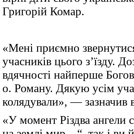
Григорій Комар.
«Мені приємно звернутися
учасників цього з’їзду. До
вдячності найперше Богов
о. Роману. Дякую усім уча
колядували», — зазначив 
«У момент Різдва ангели с
на землі мир…“, так і ви 