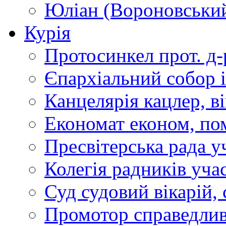
Юліан (Вороновськи
Курія
Протосинкел
прот. д
Єпархіальний собор
Канцелярія
кацлер, в
Економат
економ, по
Пресвітерська рада
у
Колегія радників
учас
Суд
судовий вікарій, с
Промотор справедлив