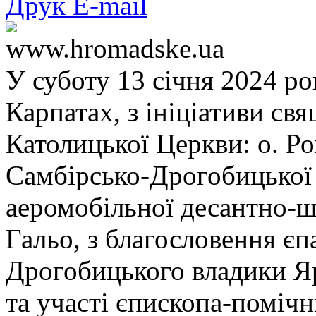
Друк
E-mail
www.hromadske.ua
У суботу 13 січня 2024 ро
Карпатах, з ініціативи св
Католицької Церкви: о. Р
Самбірсько-Дрогобицької є
аеромобільної десантно-ш
Гальо, з благословення єп
Дрогобицького владики Яр
та участі єпископа-поміч