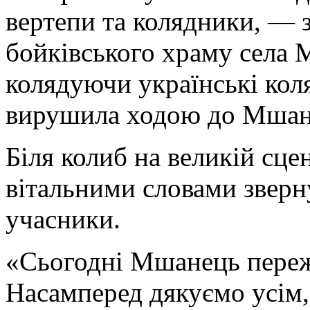
вертепи та колядники, — 
бойківського храму села 
колядуючи українські коля
вирушила ходою до Мшан
Біля колиб на великій сце
вітальними словами зверну
учасники.
«Сьогодні Мшанець переж
Насамперед дякуємо усім,