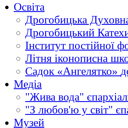
Освіта
Дрогобицька Духовна
Дрогобицький Катехи
Інститут постійної ф
Літня іконописна шк
Садок «Ангелятко»
д
Медіа
"Жива вода"
єпархіал
"З любов'ю у світ"
єп
Музей