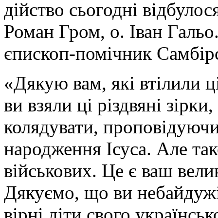
дійство сьогодні відбулос
Роман Гром, о. Іван Гальо
єпископ-помічник Самбірс
«Дякую вам, які втілили ці
ви взяли ці різдвяні зірки
колядувати, проповідуюч
народження Ісуса. Але т
військових. Це є ваш вел
Дякуємо, що ви небайдужі,
вірні діти свого українсь