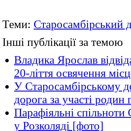
Теми:
Старосамбірський д
Інші публікації за темою
Владика Ярослав відвіда
20-ліття освячення міс
У Старосамбірському де
дорога за участі родин 
Парафіяльні спільноти
у Розколяді [фото]