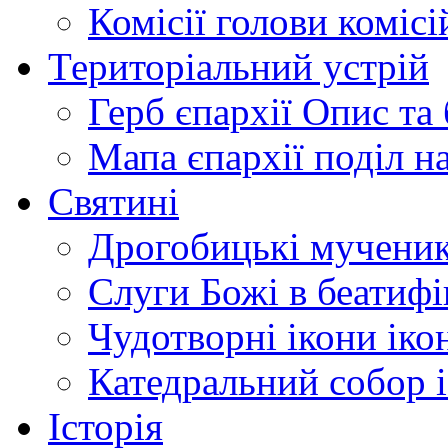
Комісії
голови комісі
Територіальний устрій
Герб єпархії
Опис та 
Мапа єпархії
поділ н
Святині
Дрогобицькі мучени
Слуги Божі
в беатиф
Чудотворні ікони
іко
Катедральний собор
Історія