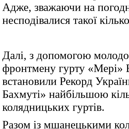
Адже, зважаючи на погодн
несподівалися такої кілько
Далі, з допомогою молодої
фронтмену гурту «Мері» 
встановили Рекорд Україн
Бахмуті» найбільшою кіль
колядницьких гуртів.
Разом із мшанецькими кол