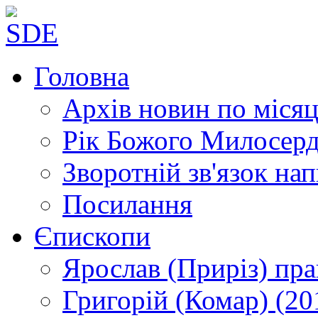
Головна
Архів новин
по місяц
Рік Божого Милосер
Зворотній зв'язок
нап
Посилання
Єпископи
Ярослав (Приріз)
пра
Григорій (Комар)
(20