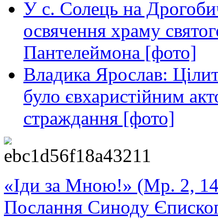
У с. Солець на Дрогоби
освячення храму свято
Пантелеймона [фото]
Владика Ярослав: Ціли
було євхаристійним акт
страждання [фото]
«Іди за Мною!» (Мр. 2, 14
Послання Синоду Єписко