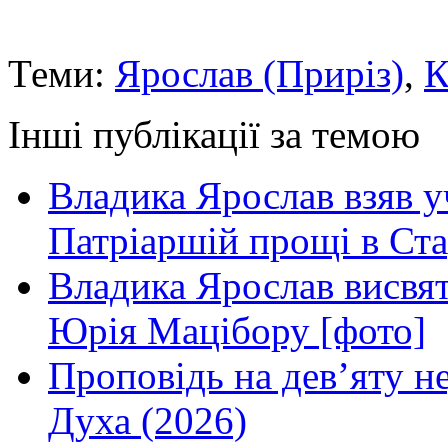
Теми:
Ярослав (Приріз)
,
К
Інші публікації за темою
Владика Ярослав взяв у
Патріаршій прощі в Ста
Владика Ярослав висвя
Юрія Мацібору [фото]
Проповідь на дев’яту н
Духа (2026)