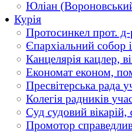
Юліан (Вороновськи
Курія
Протосинкел
прот. д
Єпархіальний собор
Канцелярія
кацлер, в
Економат
економ, по
Пресвітерська рада
у
Колегія радників
учас
Суд
судовий вікарій, с
Промотор справедлив