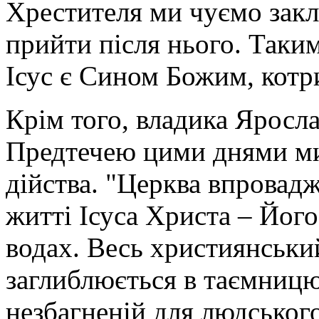
Хрестителя ми чуємо закли
прийти після нього. Таки
Ісус є Сином Божим, котр
Крім того, владика Яросл
Предтечею цими днями ми
дійства. "Церква впровадж
житті Ісуса Христа – Йо
водах. Весь християнськи
заглиблюється в таємницю 
незбагненій для людського