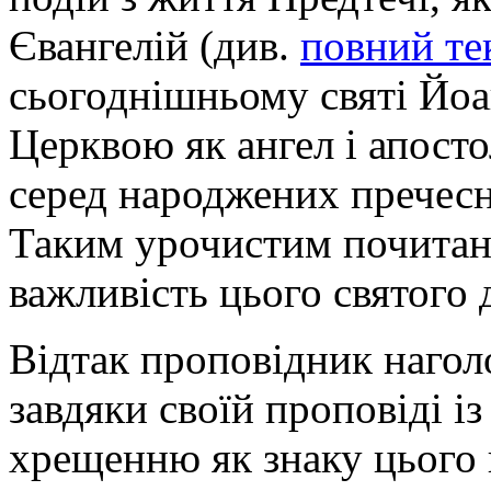
Євангелій (див.
повний те
сьогоднішньому святі Йоа
Церквою як ангел і апосто
серед народжених пречесн
Таким урочистим почитанн
важливість цього святого д
Відтак проповідник нагол
завдяки своїй проповіді і
хрещенню як знаку цього 