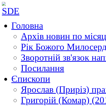
Головна
Архів новин
по місяц
Рік Божого Милосер
Зворотній зв'язок
нап
Посилання
Єпископи
Ярослав (Приріз)
пра
Григорій (Комар)
(20