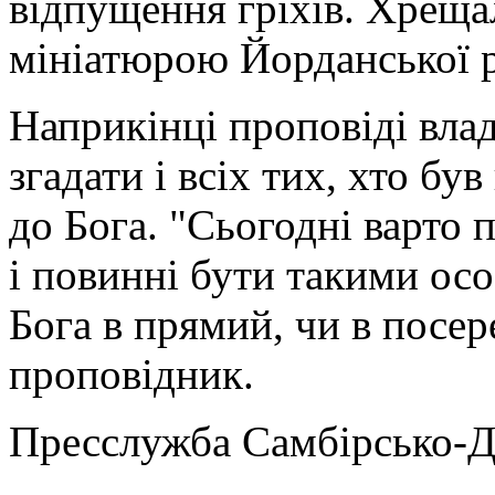
відпущення гріхів. Хрещал
мініатюрою Йорданської р
Наприкінці проповіді вла
згадати і всіх тих, хто б
до Бога. "Сьогодні варто 
і повинні бути такими ос
Бога в прямий, чи в посер
проповідник.
Пресслужба Самбірсько-Д