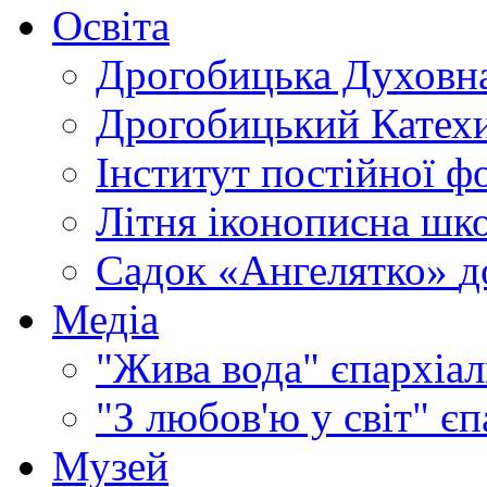
Освіта
Дрогобицька Духовна
Дрогобицький Катехи
Інститут постійної ф
Літня іконописна шк
Садок «Ангелятко»
д
Медіа
"Жива вода"
єпархіал
"З любов'ю у світ"
єп
Музей