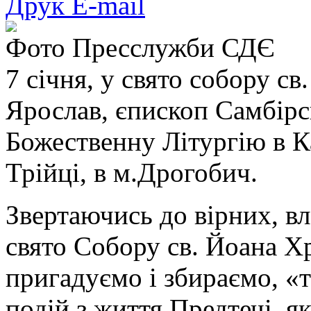
Друк
E-mail
Фото Пресслужби СДЄ
7 січня, у свято собору с
Ярослав, єпископ Самбір
Божественну Літургію в К
Трійці, в м.Дрогобич.
Звертаючись до вірних, в
свято Собору св. Йоана Х
пригадуємо і збираємо, 
подій з життя Предтечі, як