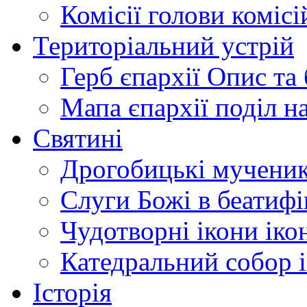
Комісії
голови комісі
Територіальний устрій
Герб єпархії
Опис та 
Мапа єпархії
поділ н
Святині
Дрогобицькі мучени
Слуги Божі
в беатиф
Чудотворні ікони
іко
Катедральний собор
Історія