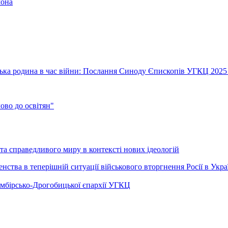
мона
їнська родина в час війни: Послання Синоду Єпископів УГКЦ 2025
во до освітян"
а справедливого миру в контексті нових ідеологій
ства в теперішній ситуації військового вторгнення Росії в Укра
Самбірсько-Дрогобицької єпархії УГКЦ