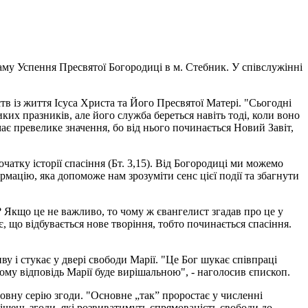
аму Успення Пресвятої Богородиці в м. Стебник. У співслужінні
в із життя Ісуса Христа та Його Пресвятої Матері. "Сьогодні
ких празників, але його служба береться навіть тоді, коли воно
є превелике значення, бо від нього починається Новий Завіт,
атку історії спасіння (Бт. 3,15). Від Богородиці ми можемо
мацію, яка допоможе нам зрозуміти сенс цієї події та збагнути
? Якщо це не важливо, то чому ж євангелист згадав про це у
, що відбувається нове творіння, тобто починається спасіння.
ву і стукає у двері свободи Марії. "Це Бог шукає співпраці
ому відповідь Марії буде вирішальною", - наголосив єпископ.
овну серію згоди. "Основне „так” проростає у численні
ішень згоди, які розвиватимуть спрямованість свободи до