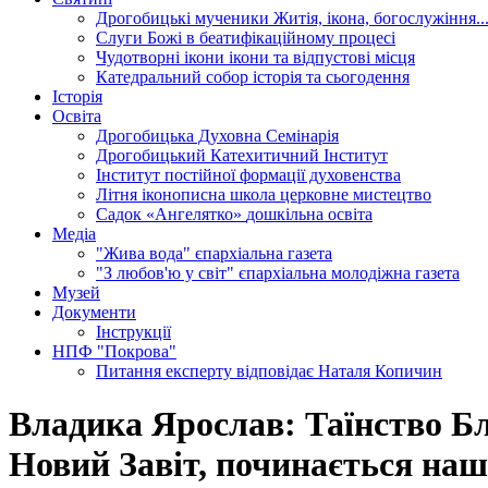
Дрогобицькі мученики
Житія, ікона, богослужіння..
Слуги Божі
в беатифікаційному процесі
Чудотворні ікони
ікони та відпустові місця
Катедральний собор
історія та сьогодення
Історія
Освіта
Дрогобицька Духовна Семінарія
Дрогобицький Катехитичний Інститут
Інститут постійної формації духовенства
Літня іконописна школа
церковне мистецтво
Садок «Ангелятко»
дошкільна освіта
Медіа
"Жива вода"
єпархіальна газета
"З любов'ю у світ"
єпархіальна молодіжна газета
Музей
Документи
Інструкції
НПФ "Покрова"
Питання експерту
відповідає Наталя Копичин
Владика Ярослав: Таїнство Бл
Новий Завіт, починається наш