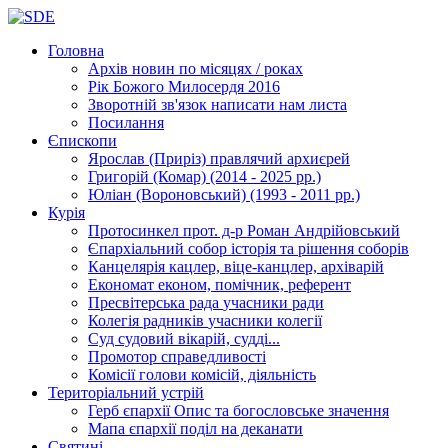
Головна
Архів новин
по місяцях / роках
Рік Божого Милосердя
2016
Зворотній зв'язок
написати нам листа
Посилання
Єпископи
Ярослав (Приріз)
правлячий архиєрей
Григорій (Комар)
(2014 - 2025 рр.)
Юліан (Вороновський)
(1993 - 2011 рр.)
Курія
Протосинкел
прот. д-р Роман Андрійовський
Єпархіальний собор
історія та рішення соборів
Канцелярія
кацлер, віце-канцлер, архіварій
Економат
економ, помічник, референт
Пресвітерська рада
учасники ради
Колегія радників
учасники колегії
Суд
судовий вікарій, судді...
Промотор справедливості
Комісії
голови комісій, діяльність
Територіальний устрій
Герб єпархії
Опис та богословське значення
Мапа єпархії
поділ на деканати
Святині