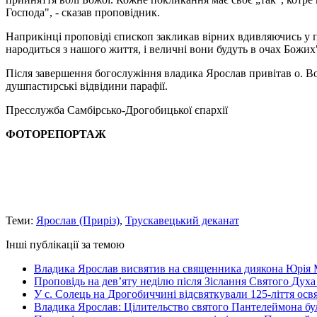
Господа", - сказав проповідник.
Наприкінці проповіді єпископ закликав вірних вдивляючись у п
народиться з нашого життя, і величні вони будуть в очах Божих
Після завершення богослужіння владика Ярослав привітав о. В
душпастирські відвідини парафії.
Пресслужба Самбірсько-Дрогобицької єпархії
ФОТОРЕПОРТАЖ
Теми:
Ярослав (Приріз)
,
Трускавецький деканат
Інші публікації за темою
Владика Ярослав висвятив на священника диякона Юрія 
Проповідь на дев’яту неділю після Зіслання Святого Духа
У с. Солець на Дрогобиччині відсвяткували 125-ліття ос
Владика Ярослав: Цілительство святого Пантелеймона бу