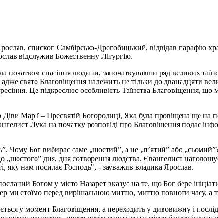
 Ярослав, єпископ Самбірсько-Дрогобицький, відвідав парафію хр
рослав відслужив Божественну Літургію.
ла початком спасіння людини, започаткувавши ряд великих таїнст
- адже свято Благовіщення належить не тільки до дванадцяти вели
сіння. Це підкреслює особливість Таїнства Благовіщення, що ма
Діви Марії – Пресвятій Богородиці, Яка була провіщена ще на поч
ангелист Лука на початку розповіді про Благовіщення подає інфор
ь”. Чому Бог вибирає саме „шостий”, а не „п’ятий” або „сьомий”
 до „шостого” дня, дня сотворення людства. Євангелист наголошує
ті, яку нам посилає Господь", - зауважив владика Ярослав.
осланий Богом у місто Назарет вказує на те, що Бог бере ініціати
пер ми стоїмо перед вирішальною миттю, миттю повноти часу, а т
ується у момент Благовіщення, а переходить у дивовижну і послід
 визначає напрямок, проте потім мають мати місце багато інших р