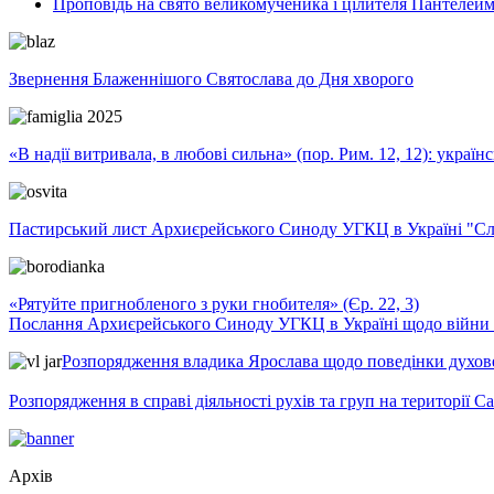
Проповідь на свято великомученика і цілителя Пантелей
Звернення Блаженнішого Святослава до Дня хворого
«В надії витривала, в любові сильна» (пор. Рим. 12, 12): укра
Пастирський лист Архиєрейського Синоду УГКЦ в Україні "Сло
«Рятуйте пригнобленого з руки гнобителя» (Єр. 22, 3)
Послання Архиєрейського Синоду УГКЦ в Україні щодо війни т
Розпорядження владика Ярослава щодо поведінки духовен
Розпорядження в справі діяльності рухів та груп на території 
Архів