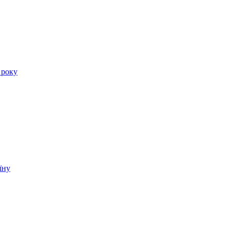
 року
їну