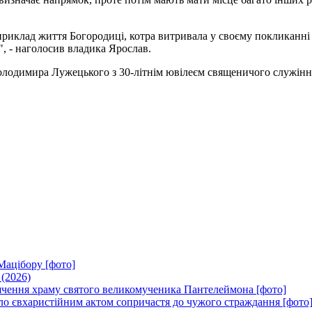
риклад життя Богородиці, котра витривала у своєму покликанні а
", - наголосив владика Ярослав.
олодимира Лужецького з 30-літнім ювілеєм священичого служіння
Мацібору [фото]
 (2026)
вячення храму святого великомученика Пантелеймона [фото]
ло євхаристійним актом сопричастя до чужого страждання [фото