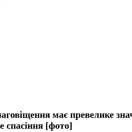
.
аговіщення має превелике знач
е спасіння [фото]