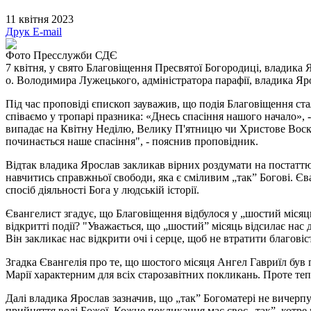
11 квітня 2023
Друк
E-mail
Фото Пресслужби СДЄ
7 квітня, у свято Благовіщення Пресвятої Богородиці, владика
о. Володимира Лужецького, адміністратора парафії, владика Я
Під час проповіді єпископ зауважив, що подія Благовіщення ста
співаємо у тропарі празника: «Днесь спасіння нашого начало», 
випадає на Квітну Неділю, Велику П'ятницю чи Христове Воскре
починається наше спасіння", - пояснив проповідник.
Відтак владика Ярослав закликав вірних роздумати на постаттю 
навчитись справжньої свободи, яка є сміливим „так” Богові. Єв
спосіб діяльності Бога у людській історії.
Євангелист згадує, що Благовіщення відбулося у „шостий місяц
відкритті події? "Уважається, що „шостий” місяць відсилає нас
Він закликає нас відкрити очі і серце, щоб не втратити благовіс
Згадка Євангелія про те, що шостого місяця Ангел Гавриїл був п
Марії характерним для всіх старозавітних покликань. Проте те
Далі владика Ярослав зазначив, що „так” Богоматері не вичерп
прийняття волі Божої. Кожне покликання має своє „так”, котре