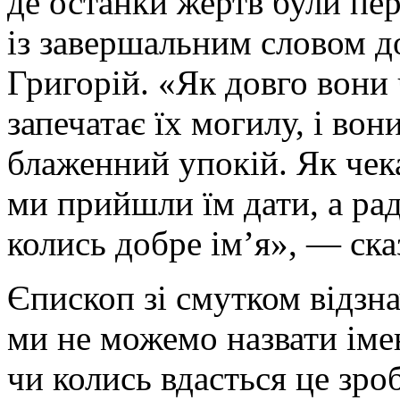
де останки жертв були пер
із завершальним словом д
Григорій. «Як довго вони
запечатає їх могилу, і вон
блаженний упокій. Як чек
ми прийшли їм дати, а ра
колись добре ім’я», — ска
Єпископ зі смутком відзна
ми не можемо назвати іме
чи колись вдасться це зро