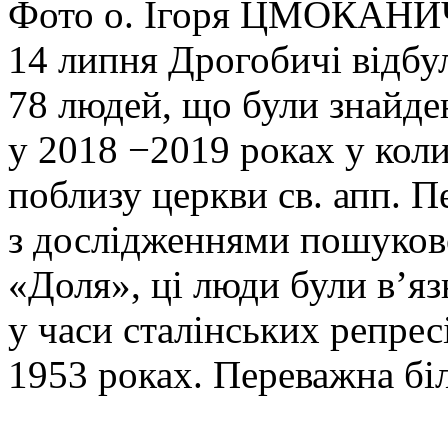
Фото о. Ігоря ЦМОКАН
14 липня Дрогобичі відбу
78 людей, що були знайде
у 2018 −2019 роках у ко
поблизу церкви св. апп. П
з дослідженнями пошуков
«Доля», ці люди були в’я
у часи сталінських репрес
1953 роках. Переважна біл