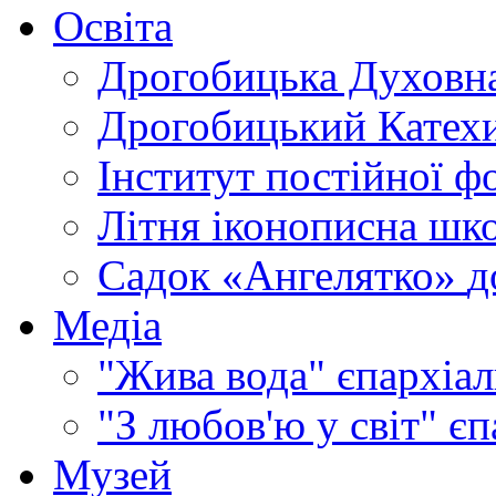
Освіта
Дрогобицька Духовна
Дрогобицький Катехи
Інститут постійної ф
Літня іконописна шк
Садок «Ангелятко»
д
Медіа
"Жива вода"
єпархіал
"З любов'ю у світ"
єп
Музей