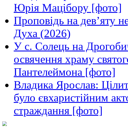
Юрія Мацібору [фото]
Проповідь на дев’яту н
Духа (2026)
У с. Солець на Дрогоби
освячення храму свято
Пантелеймона [фото]
Владика Ярослав: Ціли
було євхаристійним акт
страждання [фото]