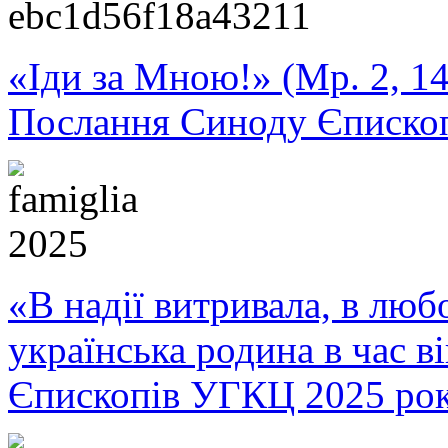
«Іди за Мною!» (Мр. 2, 14
Послання Синоду Єписко
«В надії витривала, в любо
українська родина в час 
Єпископів УГКЦ 2025 ро