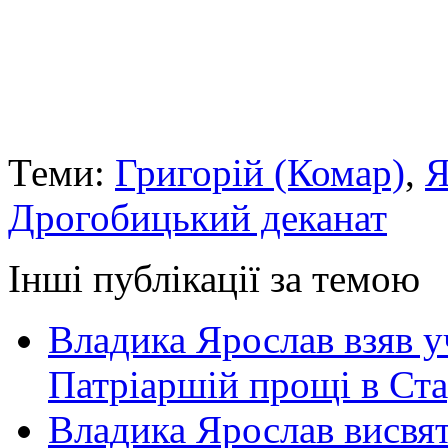
Теми:
Григорій (Комар)
,
Я
Дрогобицький деканат
Інші публікації за темою
Владика Ярослав взяв у
Патріаршій прощі в Ста
Владика Ярослав висвя