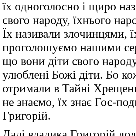
їх одноголосно і щиро на
свого народу, їхнього нар
Їх називали злочинцями, ї
проголошуємо нашими серц
що вони діти свого народу
улюблені Божі діти. Бо кож
отримали в Тайні Хрещенн
не знаємо, їх знає Гос-по
Григорій.
Далі владика Григорій до