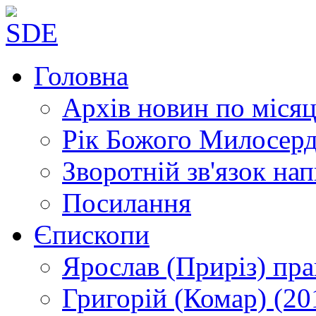
Головна
Архів новин
по місяц
Рік Божого Милосер
Зворотній зв'язок
нап
Посилання
Єпископи
Ярослав (Приріз)
пра
Григорій (Комар)
(20