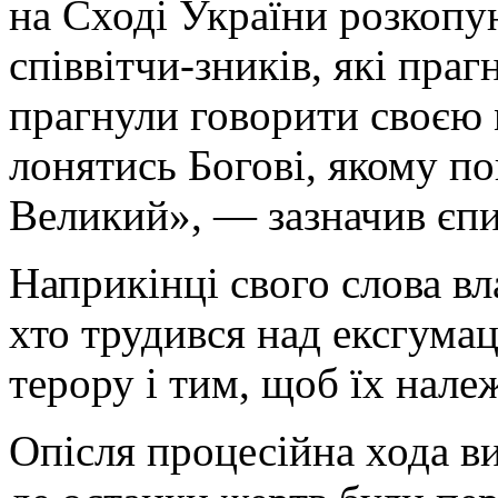
на Сході України розкоп
співвітчи-зників, які праг
прагнули говорити своєю 
лонятись Богові, якому п
Великий», — зазначив єпи
Наприкінці свого слова вл
хто трудився над ексгума
терору і тим, щоб їх нале
Опісля процесійна хода в