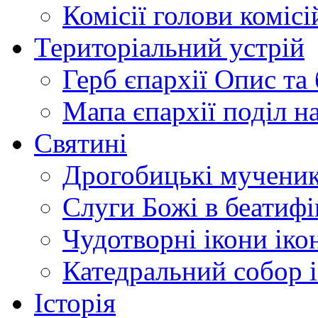
Комісії
голови комісі
Територіальний устрій
Герб єпархії
Опис та 
Мапа єпархії
поділ н
Святині
Дрогобицькі мучени
Слуги Божі
в беатиф
Чудотворні ікони
іко
Катедральний собор
Історія