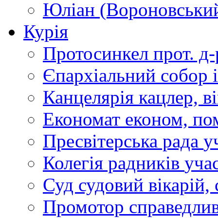
Юліан (Вороновськи
Курія
Протосинкел
прот. д
Єпархіальний собор
Канцелярія
кацлер, в
Економат
економ, по
Пресвітерська рада
у
Колегія радників
учас
Суд
судовий вікарій, с
Промотор справедлив