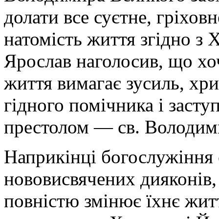
долати все суєтне, гріхов
натомість життя згідно з
Ярослав наголосив, що хо
життя вимагає зусиль, хри
гідного помічника і заст
престолом — св. Володим
Наприкінці богослужіння 
нововисвячених дияконів,
повністю змінює їхнє житт