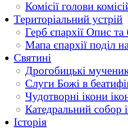
Комісії
голови комісі
Територіальний устрій
Герб єпархії
Опис та 
Мапа єпархії
поділ н
Святині
Дрогобицькі мучени
Слуги Божі
в беатиф
Чудотворні ікони
іко
Катедральний собор
Історія