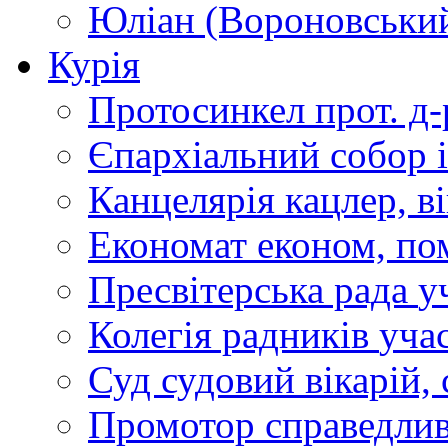
Юліан (Вороновськи
Курія
Протосинкел
прот. д
Єпархіальний собор
Канцелярія
кацлер, в
Економат
економ, по
Пресвітерська рада
у
Колегія радників
учас
Суд
судовий вікарій, с
Промотор справедлив