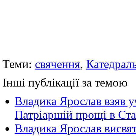
Теми:
свячення
,
Катедрал
Інші публікації за темою
Владика Ярослав взяв у
Патріаршій прощі в Ста
Владика Ярослав висвя