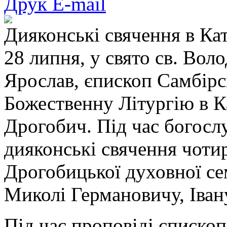
Друк
E-mail
Дияконські свячення в Ка
28 липня, у свято св. Вол
Ярослав, єпископ Самбір
Божественну Літургію в К
Дрогобич. Під час богосл
дияконські свячення чот
Дрогобицької духовної се
Миколі Германовичу, Іван
Під час проповіді єпископ