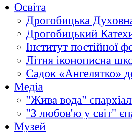
Освіта
Дрогобицька Духовна
Дрогобицький Катехи
Інститут постійної ф
Літня іконописна шк
Садок «Ангелятко»
д
Медіа
"Жива вода"
єпархіал
"З любов'ю у світ"
єп
Музей