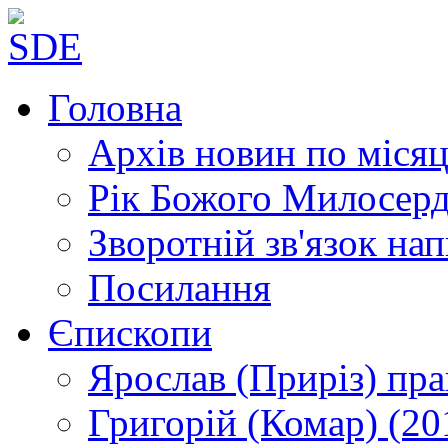
Головна
Архів новин
по місяц
Рік Божого Милосер
Зворотній зв'язок
нап
Посилання
Єпископи
Ярослав (Приріз)
пра
Григорій (Комар)
(20