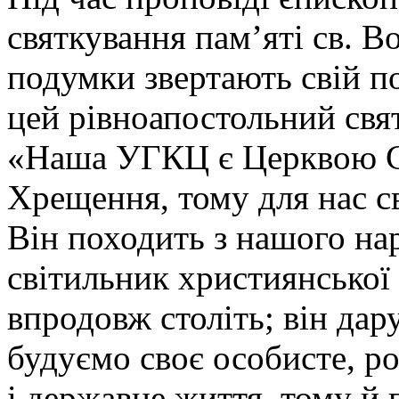
святкування пам’яті св. 
подумки звертають свій по
цей рівноапостольний свя
«Наша УГКЦ є Церквою С
Хрещення, тому для нас с
Він походить з нашого нар
світильник християнської
впродовж століть; він дар
будуємо своє особисте, р
і державне життя, тому й