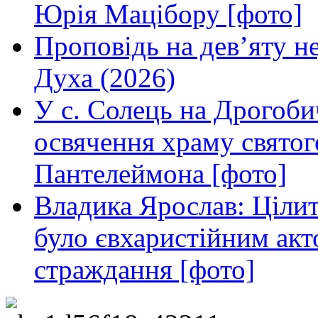
Юрія Мацібору [фото]
Проповідь на дев’яту н
Духа (2026)
У с. Солець на Дрогоби
освячення храму свято
Пантелеймона [фото]
Владика Ярослав: Ціли
було євхаристійним акт
страждання [фото]