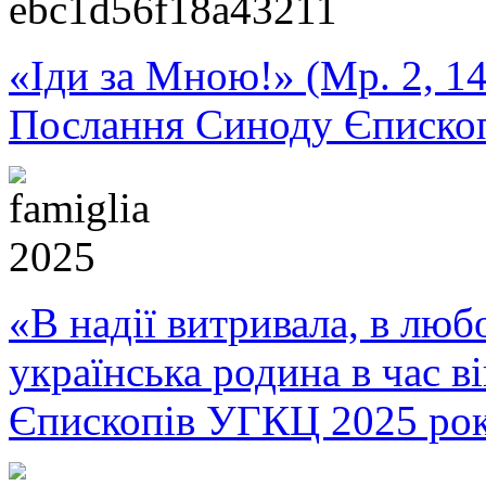
«Іди за Мною!» (Мр. 2, 14
Послання Синоду Єписко
«В надії витривала, в любо
українська родина в час 
Єпископів УГКЦ 2025 ро