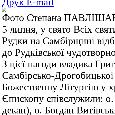
Друк
E-mail
Фото Степана ПАВЛІША
5 липня, у свято Всіх свят
Рудки на Самбірщині відб
до Рудківської чудотворно
З цієї нагоди владика Гри
Самбірсько-Дрогобицької 
Божественну Літургію у хр
Єпископу співслужили: о. 
декан), о. Богдан Витівськ