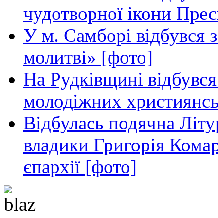
чудотворної ікони Прес
У м. Самборі відбувся з
молитві» [фото]
На Рудківщині відбувся 
молодіжних християнсь
Відбулась подячна Літур
владики Григорія Кома
єпархії [фото]