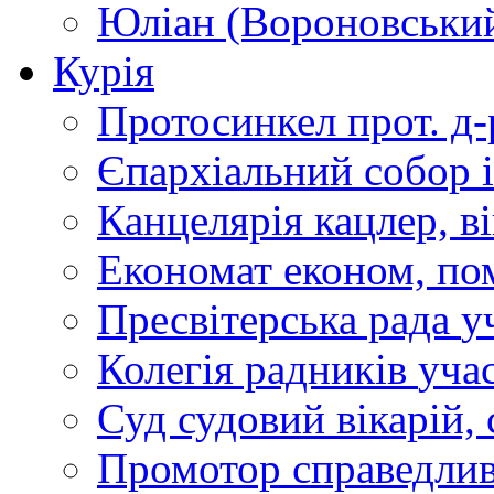
Юліан (Вороновськи
Курія
Протосинкел
прот. д
Єпархіальний собор
Канцелярія
кацлер, в
Економат
економ, по
Пресвітерська рада
у
Колегія радників
учас
Суд
судовий вікарій, с
Промотор справедлив