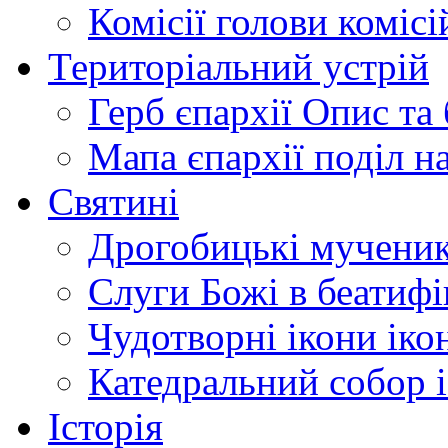
Комісії
голови комісі
Територіальний устрій
Герб єпархії
Опис та 
Мапа єпархії
поділ н
Святині
Дрогобицькі мучени
Слуги Божі
в беатиф
Чудотворні ікони
іко
Катедральний собор
Історія