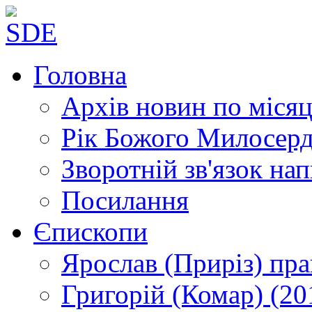
Головна
Архів новин
по місяц
Рік Божого Милосер
Зворотній зв'язок
нап
Посилання
Єпископи
Ярослав (Приріз)
пра
Григорій (Комар)
(20