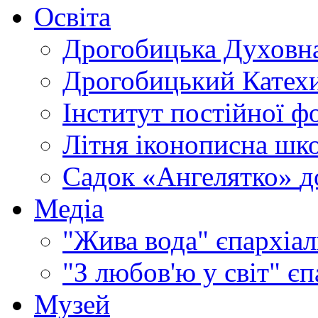
Освіта
Дрогобицька Духовна
Дрогобицький Катехи
Інститут постійної ф
Літня іконописна шк
Садок «Ангелятко»
д
Медіа
"Жива вода"
єпархіал
"З любов'ю у світ"
єп
Музей