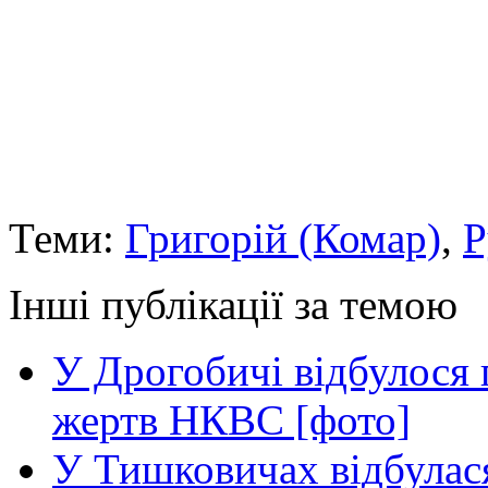
Теми:
Григорій (Комар)
,
Р
Інші публікації за темою
У Дрогобичі відбулося 
жертв НКВС [фото]
У Тишковичах відбулас