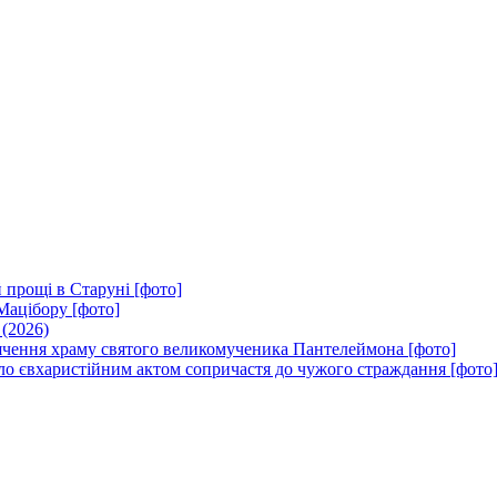
 прощі в Старуні [фото]
Мацібору [фото]
 (2026)
вячення храму святого великомученика Пантелеймона [фото]
ло євхаристійним актом сопричастя до чужого страждання [фото