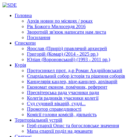
Головна
Архів новин
по місяцях / роках
Рік Божого Милосердя
2016
Зворотній зв'язок
написати нам листа
Посилання
Єпископи
Ярослав (Приріз)
правлячий архиєрей
Григорій (Комар)
(2014 - 2025 рр.)
Юліан (Вороновський)
(1993 - 2011 рр.)
Курія
Протосинкел
прот. д-р Роман Андрійовський
Єпархіальний собор
історія та рішення соборів
Канцелярія
кацлер, віце-канцлер, архіварій
Економат
економ, помічник, референт
Пресвітерська рада
учасники ради
Колегія радників
учасники колегії
Суд
судовий вікарій, судді...
Промотор справедливості
Комісії
голови комісій, діяльність
Територіальний устрій
Герб єпархії
Опис та богословське значення
Мапа єпархії
поділ на деканати
Святині