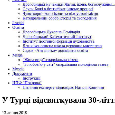
Дрогобицькі мученики
Житія, ікона, богослужіння..
Слуги Божі
в беатифікаційному процесі
Чудотворні ікони
ікони та відпустові місця
Катедральний собор
історія та сьогодення
Історія
Освіта
Дрогобицька Духовна Семінарія
Дрогобицький Катехитичний Інститут
Інститут постійної формації духовенства
Літня іконописна школа
церковне мистецтво
Садок «Ангелятко»
дошкільна освіта
Медіа
"Жива вода"
єпархіальна газета
"З любов'ю у світ"
єпархіальна молодіжна газета
Музей
Документи
Інструкції
НПФ "Покрова"
Питання експерту
відповідає Наталя Копичин
У Турці відсвяткували 30-літт
13 липня 2019