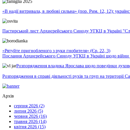
«В надії витривала, в любові сильна» (пор. Рим. 12, 12): укра
Пастирський лист Архиєрейського Синоду УГКЦ в Україні "Сло
«Рятуйте пригнобленого з руки гнобителя» (Єр. 22, 3)
Послання Архиєрейського Синоду УГКЦ в Україні щодо війни т
Розпорядження владика Ярослава щодо поведінки духовен
Розпорядження в справі діяльності рухів та груп на території 
Архів
серпня 2026 (2)
липня 2026 (5)
червня 2026 (16)
травня 2026 (14)
квітня 2026 (15)