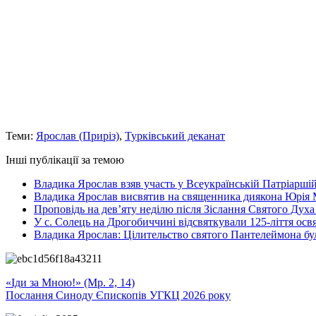
Теми:
Ярослав (Приріз)
,
Турківський деканат
Інші публікації за темою
Владика Ярослав взяв участь у Всеукраїнській Патріаршій
Владика Ярослав висвятив на священника диякона Юрія 
Проповідь на дев’яту неділю після Зіслання Святого Духа
У с. Солець на Дрогобиччині відсвяткували 125-ліття ос
Владика Ярослав: Цілительство святого Пантелеймона бу
«Іди за Мною!» (Мр. 2, 14)
Послання Синоду Єпископів УГКЦ 2026 року