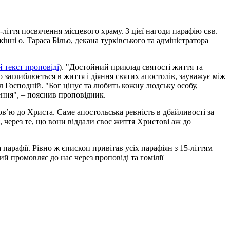
-ліття посвячення місцевого храму. З цієї нагоди парафію свв.
ні о. Тараса Більо, декана турківського та адміністратора
 текст проповіді
). "Достойний приклад святості життя та
 заглиблюється в життя і діяння святих апостолів, зауважує між
л Господній. "Бог цінує та любить кожну людську особу,
шення", – пояснив проповідник.
в’ю до Христа. Саме апостольська ревність в дбайливості за
 через те, що вони віддали своє життя Христові аж до
арафії. Рівно ж єпископ привітав усіх парафіян з 15-літтям
й промовляє до нас через проповіді та гомілії