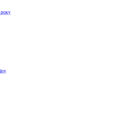
 року
їну