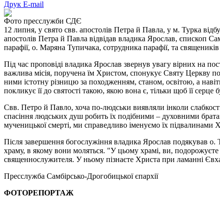
Друк
E-mail
Фото пресслужби СДЄ
12 липня, у свято свв. апостолів Петра й Павла, у м. Турка відб
апостолів Петра й Павла відвідав владика Ярослав, єпископ Сам
парафії, о. Маряна Тупичака, сотрудника парафії, та священиків
Під час проповіді владика Ярослав звернув увагу вірних на пос
важлива місія, поручена їм Христом, спонукує Святу Церкву поч
ними істотну різницю за походженням, станом, освітою, а навіт
покликує її до святості такою, якою вона є, тільки щоб її серц
Свв. Петро й Павло, хоча по-людськи виявляли інколи слабкості
спасіння людських душ робить їх подібними – духовними братами
мученицької смерті, ми справедливо іменуємо їх підвалинами Х
Після завершення богослужіння владика Ярослав подякував о. Та
храму, в якому вони моляться. "У цьому храмі, ви, подорожуєте
священнослужителя. У ньому пізнаєте Христа при ламанні Євхар
Пресслужба Самбірсько-Дрогобицької єпархії
ФОТОРЕПОРТАЖ