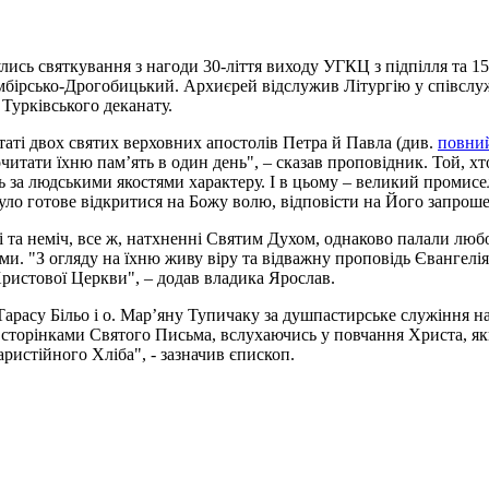
улись святкування з нагоди 30-ліття виходу УГКЦ з підпілля та 15
бірсько-Дрогобицький. Архиєрей відслужив Літургію у співслужін
 Турківського деканату.
таті двох святих верховних апостолів Петра й Павла (див.
повний
итати їхню пам’ять в один день", – сказав проповідник. Той, хто
ь за людськими якостями характеру. І в цьому – великий промисе
е було готове відкритися на Божу волю, відповісти на Його запро
 та неміч, все ж, натхненні Святим Духом, однаково палали любо
. "З огляду на їхню живу віру та відважну проповідь Євангелія,
ристової Церкви", – додав владика Ярослав.
расу Більо і о. Мар’яну Тупичаку за душпастирське служіння на п
 сторінками Святого Письма, вслухаючись у повчання Христа, яки
истійного Хліба", - зазначив єпископ.