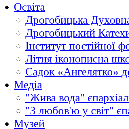
Освіта
Дрогобицька Духовна
Дрогобицький Катехи
Інститут постійної ф
Літня іконописна шк
Садок «Ангелятко»
д
Медіа
"Жива вода"
єпархіал
"З любов'ю у світ"
єп
Музей