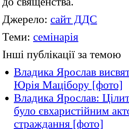
до священства.
Джерело:
сайт ДДС
Теми:
семінарія
Інші публікації за темою
Владика Ярослав висвя
Юрія Мацібору [фото]
Владика Ярослав: Ціли
було євхаристійним акт
страждання [фото]