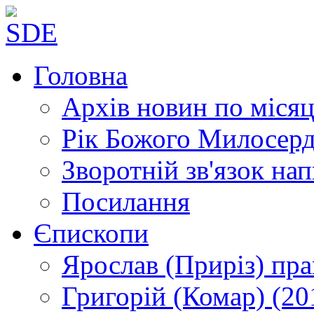
Головна
Архів новин
по місяц
Рік Божого Милосер
Зворотній зв'язок
нап
Посилання
Єпископи
Ярослав (Приріз)
пра
Григорій (Комар)
(20