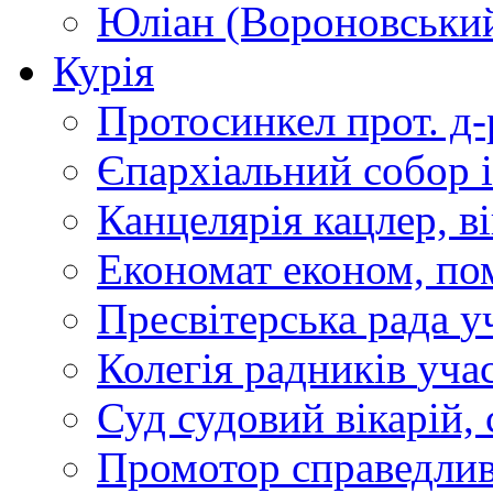
Юліан (Вороновськи
Курія
Протосинкел
прот. д
Єпархіальний собор
Канцелярія
кацлер, в
Економат
економ, по
Пресвітерська рада
у
Колегія радників
учас
Суд
судовий вікарій, с
Промотор справедлив