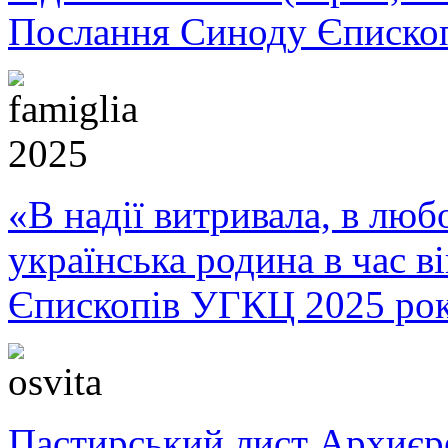
Послання Синоду Єписко
«В надії витривала, в любо
українська родина в час 
Єпископів УГКЦ 2025 ро
Пастирський лист Архиє