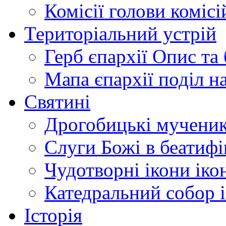
Комісії
голови комісі
Територіальний устрій
Герб єпархії
Опис та 
Мапа єпархії
поділ н
Святині
Дрогобицькі мучени
Слуги Божі
в беатиф
Чудотворні ікони
іко
Катедральний собор
Історія