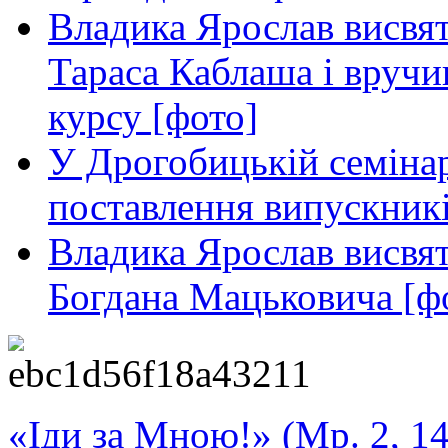
Владика Ярослав висвя
Тараса Каблаша і вручи
курсу [фото]
У Дрогобицькій семінар
поставлення випускникі
Владика Ярослав висвя
Богдана Мацьковича [ф
«Іди за Мною!» (Мр. 2, 14