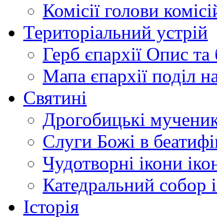
Комісії
голови комісі
Територіальний устрій
Герб єпархії
Опис та 
Мапа єпархії
поділ н
Святині
Дрогобицькі мучени
Слуги Божі
в беатиф
Чудотворні ікони
іко
Катедральний собор
Історія