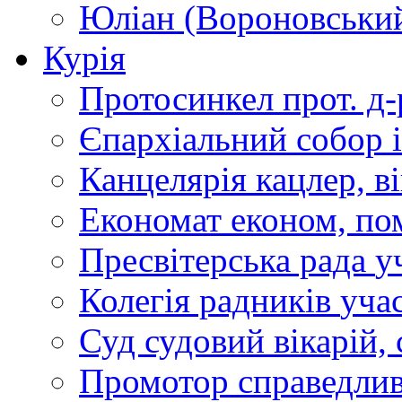
Юліан (Вороновськи
Курія
Протосинкел
прот. д
Єпархіальний собор
Канцелярія
кацлер, в
Економат
економ, по
Пресвітерська рада
у
Колегія радників
учас
Суд
судовий вікарій, с
Промотор справедлив