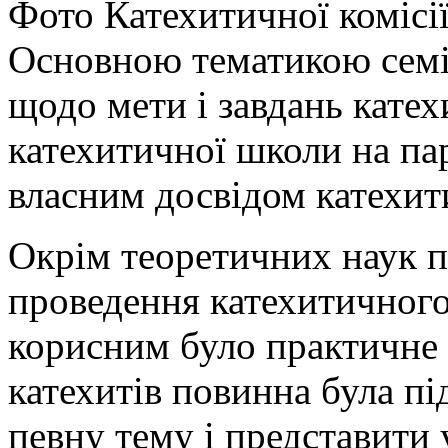
Фото Катехитичної комісі
Основною тематикою семі
щодо мети і завдань катех
катехитичної школи на па
власним досвідом катехит
Окрім теоретичних наук п
проведення катехитичного
корисним було практичне 
катехитів повинна була пі
певну тему і представити 