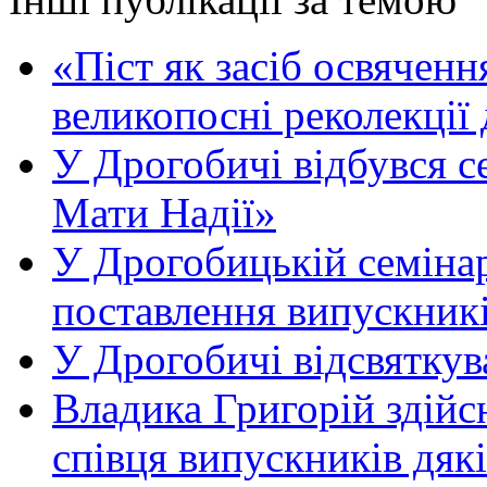
«Піст як засіб освяченн
великопосні реколекції 
У Дрогобичі відбувся с
Мати Надії»
У Дрогобицькій семінар
поставлення випускникі
У Дрогобичі відсвяткув
Владика Григорій здійс
співця випускників дяк