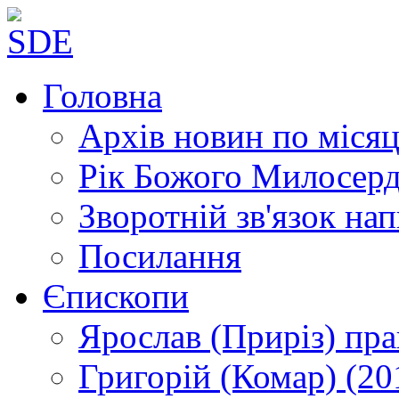
Головна
Архів новин
по місяц
Рік Божого Милосер
Зворотній зв'язок
нап
Посилання
Єпископи
Ярослав (Приріз)
пра
Григорій (Комар)
(20