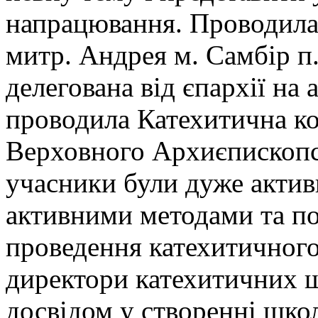
напрацювання. Проводила 
митр. Андрея м. Самбір п.
делегована від єпархії на
проводила Катехитична ко
Верховного Архиєпископст
учасники були дуже актив
активними методами та п
проведення катехитичного
директори катехитичних ш
досвідом у створенні школ