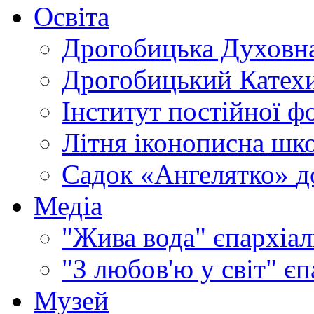
Освіта
Дрогобицька Духовна
Дрогобицький Катехи
Інститут постійної ф
Літня іконописна шк
Садок «Ангелятко»
д
Медіа
"Жива вода"
єпархіал
"З любов'ю у світ"
єп
Музей