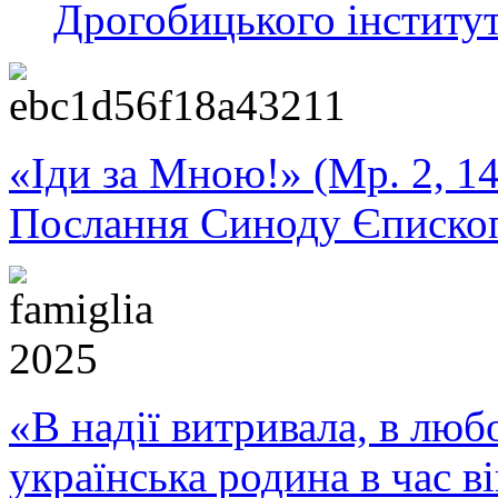
Дрогобицького інститут
«Іди за Мною!» (Мр. 2, 14
Послання Синоду Єписко
«В надії витривала, в любо
українська родина в час 