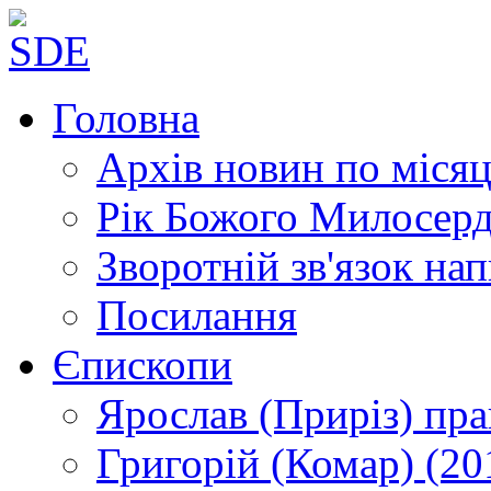
Головна
Архів новин
по місяц
Рік Божого Милосер
Зворотній зв'язок
нап
Посилання
Єпископи
Ярослав (Приріз)
пра
Григорій (Комар)
(20