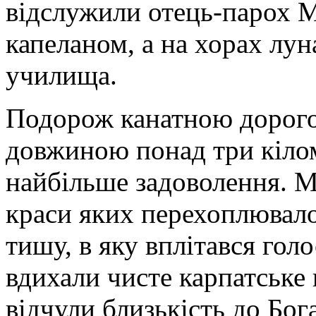
відслужили отець-парох 
капеланом, а на хорах лун
училища.
Подорож канатною дорого
довжиною понад три кіло
найбільше задоволення. М
краси яких перехоплювало
тишу, в яку вплітався голо
вдихали чисте карпатське
відчули близькість до Бог