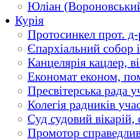
Юліан (Вороновськи
Курія
Протосинкел
прот. д
Єпархіальний собор
Канцелярія
кацлер, в
Економат
економ, по
Пресвітерська рада
у
Колегія радників
учас
Суд
судовий вікарій, с
Промотор справедлив