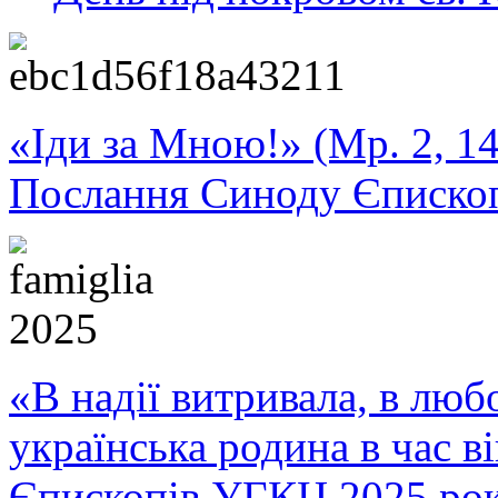
«Іди за Мною!» (Мр. 2, 14
Послання Синоду Єписко
«В надії витривала, в любо
українська родина в час 
Єпископів УГКЦ 2025 ро