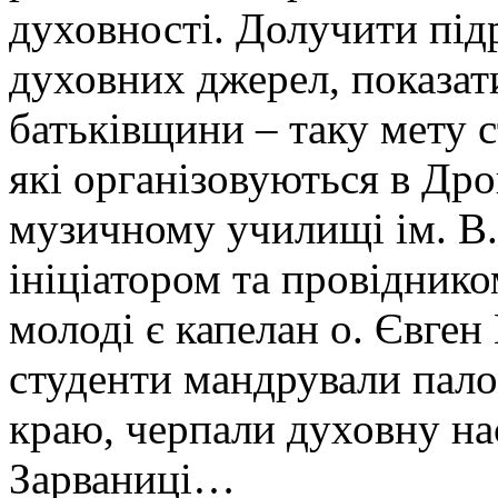
духовності. Долучити під
духовних джерел, показат
батьківщини – таку мету с
які організовуються в Д
музичному училищі ім. В.
ініціатором та провіднико
молоді є капелан о. Євген
студенти мандрували пал
краю, черпали духовну нас
Зарваниці…