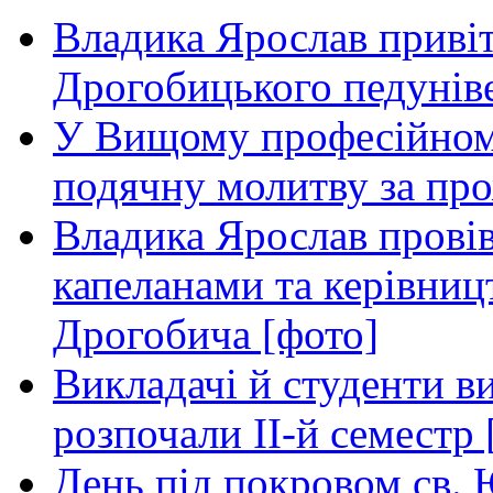
Владика Ярослав приві
Дрогобицького педуніве
У Вищому професійном
подячну молитву за пр
Владика Ярослав провів
капеланами та керівниц
Дрогобича [фото]
Викладачі й студенти в
розпочали ІІ-й семестр 
День під покровом св. 