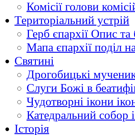
Комісії
голови комісі
Територіальний устрій
Герб єпархії
Опис та 
Мапа єпархії
поділ н
Святині
Дрогобицькі мучени
Слуги Божі
в беатиф
Чудотворні ікони
іко
Катедральний собор
Історія