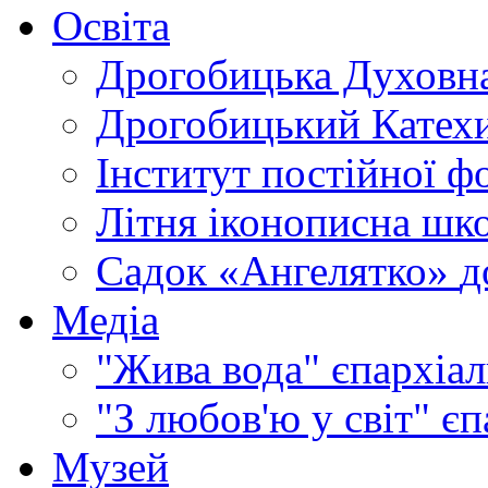
Освіта
Дрогобицька Духовна
Дрогобицький Катехи
Інститут постійної ф
Літня іконописна шк
Садок «Ангелятко»
д
Медіа
"Жива вода"
єпархіал
"З любов'ю у світ"
єп
Музей