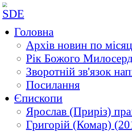
Головна
Архів новин
по місяц
Рік Божого Милосер
Зворотній зв'язок
нап
Посилання
Єпископи
Ярослав (Приріз)
пра
Григорій (Комар)
(20