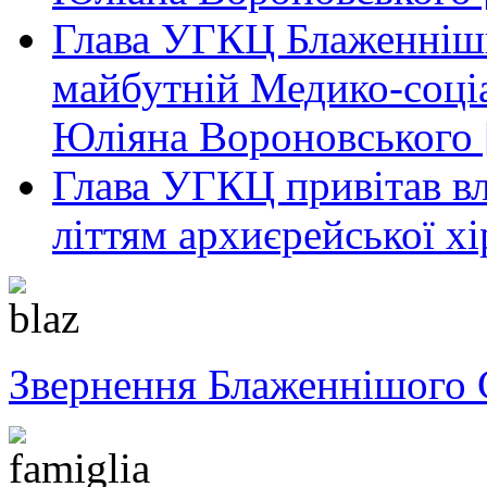
Глава УГКЦ Блаженніши
майбутній Медико-соціа
Юліяна Вороновського 
Глава УГКЦ привітав вл
літтям архиєрейської хі
Звернення Блаженнішого 