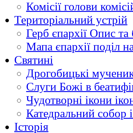
Комісії
голови комісі
Територіальний устрій
Герб єпархії
Опис та 
Мапа єпархії
поділ н
Святині
Дрогобицькі мучени
Слуги Божі
в беатиф
Чудотворні ікони
іко
Катедральний собор
Історія