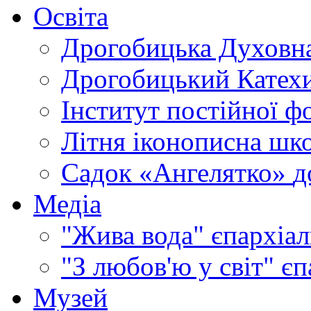
Освіта
Дрогобицька Духовна
Дрогобицький Катехи
Інститут постійної ф
Літня іконописна шк
Садок «Ангелятко»
д
Медіа
"Жива вода"
єпархіал
"З любов'ю у світ"
єп
Музей