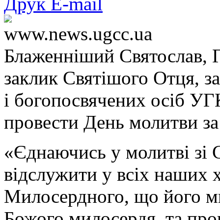
Друк
E-mail
www.news.ugcc.ua
Блаженніший Святослав, 
заклик Святішого Отця, з
і богопосвячених осіб УГ
провести День молитви за
«Єднаючись у молитві зі
відслужити у всіх наших 
Милосердного, що його м
Божого милосердя, та про