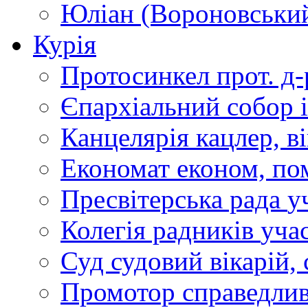
Юліан (Вороновськи
Курія
Протосинкел
прот. д
Єпархіальний собор
Канцелярія
кацлер, в
Економат
економ, по
Пресвітерська рада
у
Колегія радників
учас
Суд
судовий вікарій, с
Промотор справедлив