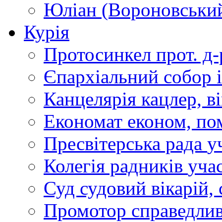
Юліан (Вороновськи
Курія
Протосинкел
прот. д
Єпархіальний собор
Канцелярія
кацлер, в
Економат
економ, по
Пресвітерська рада
у
Колегія радників
учас
Суд
судовий вікарій, с
Промотор справедлив