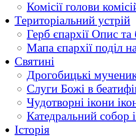
Комісії
голови комісі
Територіальний устрій
Герб єпархії
Опис та 
Мапа єпархії
поділ н
Святині
Дрогобицькі мучени
Слуги Божі
в беатиф
Чудотворні ікони
іко
Катедральний собор
Історія