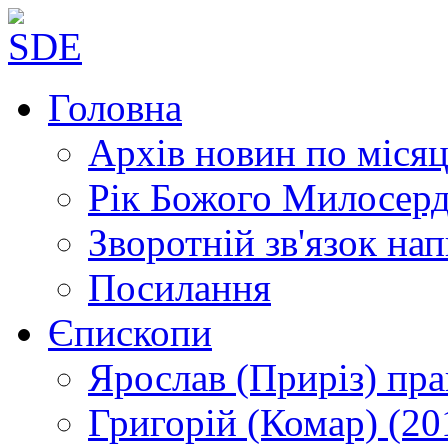
Головна
Архів новин
по місяц
Рік Божого Милосер
Зворотній зв'язок
нап
Посилання
Єпископи
Ярослав (Приріз)
пра
Григорій (Комар)
(20