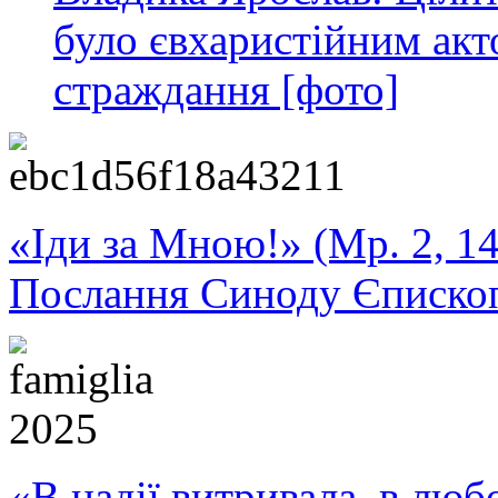
було євхаристійним акт
страждання [фото]
«Іди за Мною!» (Мр. 2, 14
Послання Синоду Єписко
«В надії витривала, в любо