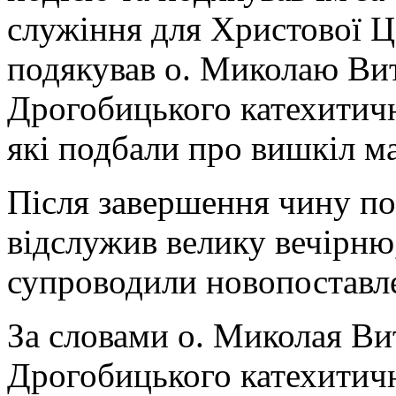
служіння для Христової Ц
подякував о. Миколаю Вит
Дрогобицького катехитичн
які подбали про вишкіл ма
Після завершення чину по
відслужив велику вечірню
супроводили новопоставлен
За словами о. Миколая Вит
Дрогобицького катехитичн