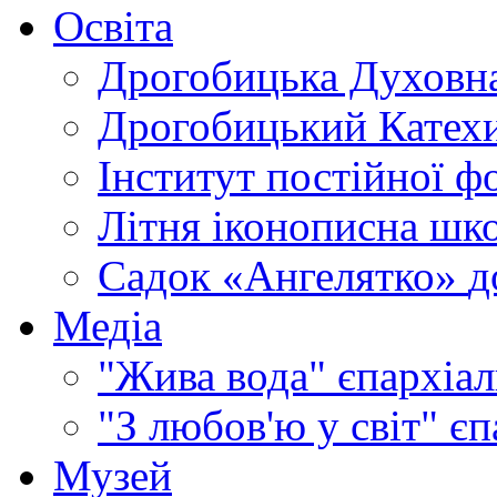
Освіта
Дрогобицька Духовна
Дрогобицький Катехи
Інститут постійної ф
Літня іконописна шк
Садок «Ангелятко»
д
Медіа
"Жива вода"
єпархіал
"З любов'ю у світ"
єп
Музей