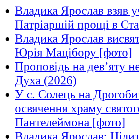
Владика Ярослав взяв у
Патріаршій прощі в Ста
Владика Ярослав висвя
Юрія Мацібору [фото]
Проповідь на дев’яту н
Духа (2026)
У с. Солець на Дрогоби
освячення храму свято
Пантелеймона [фото]
Владика Ярослав: Ціли