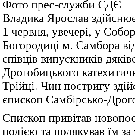
Фото прес-служби СДЄ
Владика Ярослав здійсню
1 червня, увечері, у Собо
Богородиці м. Самбора ві
співців випускників дяків
Дрогобицького катехитичн
Трійці. Чин постригу здій
єпископ Самбірсько-Дрог
Єпископ привітав новопос
подією та подякував їм за