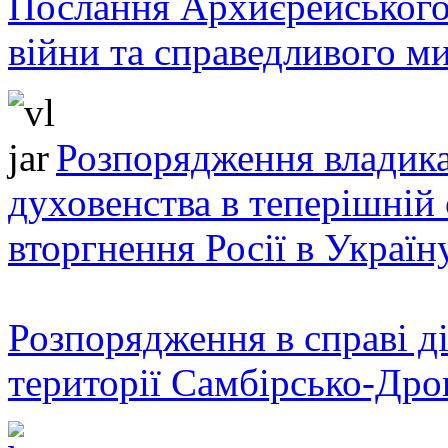
Послання Архиєрейського
війни та справедливого ми
Розпорядження владика
духовенства в теперішній 
вторгнення Росії в Україн
Розпорядження в справі ді
території Самбірсько-Дро