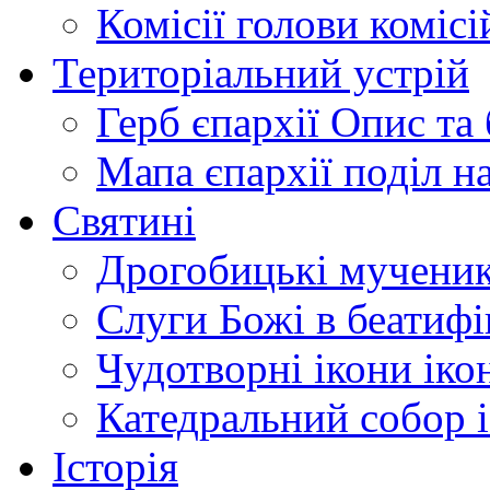
Комісії
голови комісі
Територіальний устрій
Герб єпархії
Опис та 
Мапа єпархії
поділ н
Святині
Дрогобицькі мучени
Слуги Божі
в беатиф
Чудотворні ікони
іко
Катедральний собор
Історія