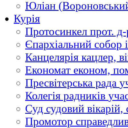
Юліан (Вороновськи
Курія
Протосинкел
прот. д
Єпархіальний собор
Канцелярія
кацлер, в
Економат
економ, по
Пресвітерська рада
у
Колегія радників
учас
Суд
судовий вікарій, с
Промотор справедлив