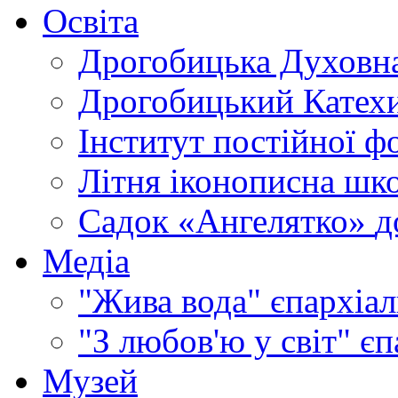
Освіта
Дрогобицька Духовна
Дрогобицький Катехи
Інститут постійної ф
Літня іконописна шк
Садок «Ангелятко»
д
Медіа
"Жива вода"
єпархіал
"З любов'ю у світ"
єп
Музей