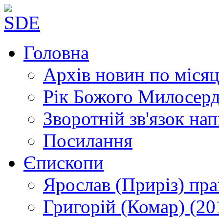
Головна
Архів новин
по місяц
Рік Божого Милосер
Зворотній зв'язок
нап
Посилання
Єпископи
Ярослав (Приріз)
пра
Григорій (Комар)
(20