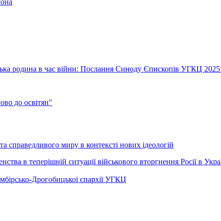
мона
їнська родина в час війни: Послання Синоду Єпископів УГКЦ 2025
во до освітян"
а справедливого миру в контексті нових ідеологій
ства в теперішній ситуації військового вторгнення Росії в Укра
Самбірсько-Дрогобицької єпархії УГКЦ