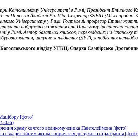
ики при Католицькому Університеті в Римі; Президент Етичного 
 Член Папської Академії Pro Vita. Секретар ФІБІП (Міжнародної
лицького Університету у Римі. Гостьовий професор Етики житт
іоетики та подружнього життя при Папському Інституті «Івана П
у Римі. Автор багатьох книжок, перекладених на іспанську та 
бурових клітин, штучне запліднення (ДРТ), запобігання непліддю 
Богословського відділу УГКЦ, Єпарха Самбірсько-Дрогобицьког
Мацібору [фото]
 (2026)
вячення храму святого великомученика Пантелеймона [фото]
ло євхаристійним актом сопричастя до чужого страждання [фото