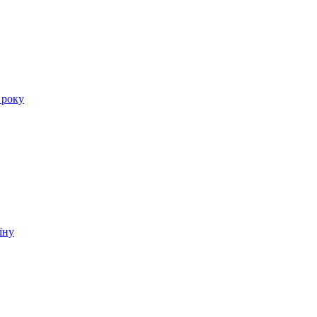
 року
їну