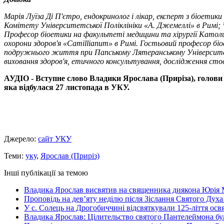
Марія Луїза Ді П'єтро, ендокринолог і лікар, експерт з біоет
Комітету Університетської Поліклініки «А. Джемеллі» в Римі;
Професор біоетики на факультеті медицини та хірургії Като
охорони здоров'я «Camillianum» в Римі. Гостьовий професор б
подружнього життя при Папському Лятеранському Університеті 
виховання здоров'я, етичного консультування, дослідження стов
АУДІО - Вступне слово Владики Ярослава (Приріза), голови 
яка відбулася 27 листопада в УКУ.
Джерело:
сайт УКУ
Теми:
уку
,
Ярослав (Приріз)
Інші публікації за темою
Владика Ярослав висвятив на священника диякона Юрія 
Проповідь на дев’яту неділю після Зіслання Святого Духа
У с. Солець на Дрогобиччині відсвяткували 125-ліття ос
Владика Ярослав: Цілительство святого Пантелеймона бу