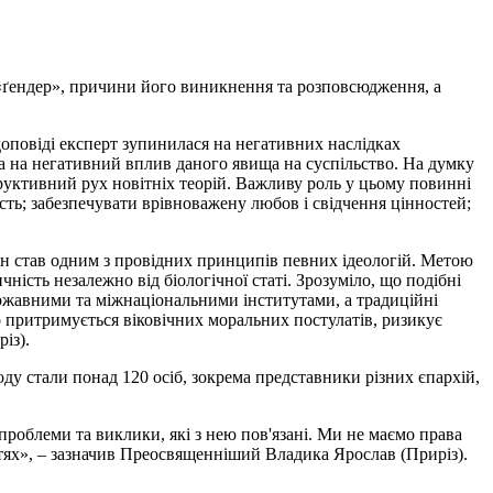
я «ґендер», причини його виникнення та розповсюдження, а
 доповіді експерт зупинилася на негативних наслідках
ала на негативний вплив даного явища на суспільство. На думку
труктивний рух новітніх теорій. Важливу роль у цьому повинні
сть; забезпечувати врівноважену любов і свідчення цінностей;
 він став одним з провідних принципів певних ідеологій. Метою
ність незалежно від біологічної статі. Зрозуміло, що подібні
ержавними та міжнаціональними інститутами, а традиційні
то притримується віковічних моральних постулатів, ризикує
із).
у стали понад 120 осіб, зокрема представники різних єпархій,
роблеми та виклики, які з нею пов'язані. Ми не маємо права
стях», – зазначив Преосвященніший Владика Ярослав (Приріз).