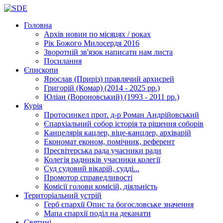
Головна
Архів новин
по місяцях / роках
Рік Божого Милосердя
2016
Зворотній зв'язок
написати нам листа
Посилання
Єпископи
Ярослав (Приріз)
правлячий архиєрей
Григорій (Комар)
(2014 - 2025 рр.)
Юліан (Вороновський)
(1993 - 2011 рр.)
Курія
Протосинкел
прот. д-р Роман Андрійовський
Єпархіальний собор
історія та рішення соборів
Канцелярія
кацлер, віце-канцлер, архіварій
Економат
економ, помічник, референт
Пресвітерська рада
учасники ради
Колегія радників
учасники колегії
Суд
судовий вікарій, судді...
Промотор справедливості
Комісії
голови комісій, діяльність
Територіальний устрій
Герб єпархії
Опис та богословське значення
Мапа єпархії
поділ на деканати
Святині