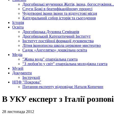
Дрогобицькі мученики
Житія, ікона, богослужіння..
Слуги Божі
в беатифікаційному процесі
Чудотворні ікони
ікони та відпустові місця
Катедральний собор
історія та сьогодення
Історія
Освіта
Дрогобицька Духовна Семінарія
Дрогобицький Катехитичний Інститут
Інститут постійної формації духовенства
Літня іконописна школа
церковне мистецтво
Садок «Ангелятко»
дошкільна освіта
Медіа
"Жива вода"
єпархіальна газета
"З любов'ю у світ"
єпархіальна молодіжна газета
Музей
Документи
Інструкції
НПФ "Покрова"
Питання експерту
відповідає Наталя Копичин
В УКУ експерт з Італії розпові
28 листопада 2012