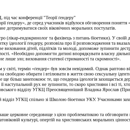
 під час конференції "Теорії ґендеру"
орії ґендеру», де серед учасників відбулося обговорення понятт
ане дотримуватися своїх віковічних моральних постулатів.
тро (лікар-ендокринолог та фахівець з питань біоетики). У своїй
тку ідеології ґендеру, розповіла про її розповсюдження та вказ
ве виховання дітей, підлітків та молоді, допоможе зупинити дес
лості. «Необхідно допомогти дитині впорядкувати власну діяльні
не лише зло; виховання статевої стриманості та скромності».
м у світі, термін «ґендер» був зовсім невідомий. Однак раптово
на свободою обирати і втілювати в життя свою сексуальну ідентич
ле ще більш занепокоює те, що гендерна ідеологія захищається д
її наступальний рух не зупинити, то скоро християни і всі ті, х
ловського відділу УГКЦ Преосвященніший Владика Ярослав (Прир
 відділ УГКЦ спільно зі Школою біоетики УКУ. Учасниками заход
наше церковне середовище з цією проблематикою та обговорити п
агатовіковій культурі, опертій на християнських моральних цінно