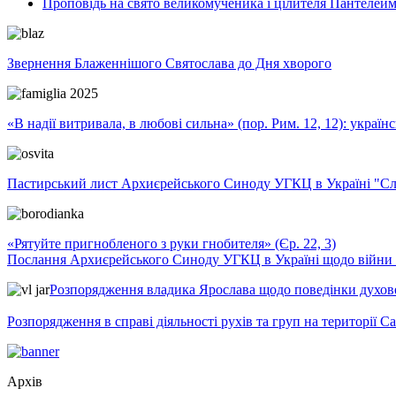
Проповідь на свято великомученика і цілителя Пантелей
Звернення Блаженнішого Святослава до Дня хворого
«В надії витривала, в любові сильна» (пор. Рим. 12, 12): укра
Пастирський лист Архиєрейського Синоду УГКЦ в Україні "Сло
«Рятуйте пригнобленого з руки гнобителя» (Єр. 22, 3)
Послання Архиєрейського Синоду УГКЦ в Україні щодо війни т
Розпорядження владика Ярослава щодо поведінки духовен
Розпорядження в справі діяльності рухів та груп на території 
Архів