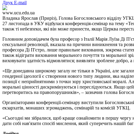
Друк
E-mail
www.ucu.edu.ua
Владика Ярослав (Приріз), Голова Богословського відділу УГКЦ,
27 листопада в УКУ відбулася конференція-семінар на тему «Те
також ті небезпеки, які він може принести, якщо Церква перест
Головним доповідачем була професор з Італії Марія Луїза Ді П'є
сексуальної революції, вказала на причини виникнення та розви
професора Ді П'єтро, лише правильне виховання, зокрема стате
також відіграти виховання морального почуття та моральної зрі
виховувати здатність відмовлятися; виявляти зроблене добро, а 
«Ще донедавна широкому загалу не тільки в Україні, але загало
гендерної ідеології є створення нового типу людини, яка наділе
позиції є неприйнятними з точки зору християнської моралі. А
моральні цінності дискримінуються і переслідуються. Якщо цей 
перетворитись на правопорушників», – зазначив голова Богос
Організаторами конференції-семінару виступили Богословський
екзархатів, монаших згромаджень, семінарій та комісій УГКЦ.
«Сьогодні ми зібралися, щоб краще ознайомити в першу чергу 
дати собі нав'язати спосіб мислення, який суперечить нашій б
Довідка