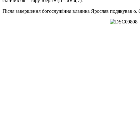
скінчив біг – віру зберіг» (ІІ Тим.4,7).
Після завершення богослужіння владика Ярослав подякував о. 