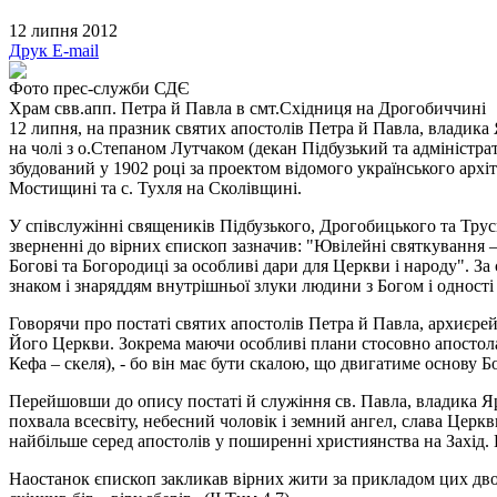
12 липня 2012
Друк
E-mail
Фото прес-служби СДЄ
Храм свв.апп. Петра й Павла в смт.Східниця на Дрогобиччині
12 липня, на празник святих апостолів Петра й Павла, владика
на чолі з о.Степаном Лутчаком (декан Підбузький та адміністра
збудований у 1902 році за проектом відомого українського арх
Мостищині та с. Тухля на Сколівщині.
У співслужінні священиків Підбузького, Дрогобицького та Трус
зверненні до вірних єпископ зазначив: "Ювілейні святкування
Богові та Богородиці за особливі дари для Церкви і народу". За
знаком і знаряддям внутрішньої злуки людини з Богом і одності
Говорячи про постаті святих апостолів Петра й Павла, архиєре
Його Церкви. Зокрема маючи особливі плани стосовно апостола П
Кефа – скеля), - бо він має бути скалою, що двигатиме основу
Перейшовши до опису постаті й служіння св. Павла, владика Яр
похвала всесвіту, небесний чоловік і земний ангел, слава Церкв
найбільше серед апостолів у поширенні християнства на Захід.
Наостанок єпископ закликав вірних жити за прикладом цих дво