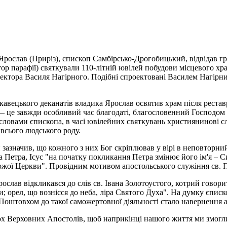
 Ярослав (Приріз), єпископ Самбірсько-Дрогобицький, відвідав г
тор парафії) святкували 110-літній ювілей побудови місцевого хра
ітектора Василя Нагірного. Подібні спроектовані Василем Нагірн
кавецького деканатів владика Ярослав освятив храм після рестав
 — це завжди особливий час благодаті, благословенний Господом
 словами єпископа, в часі ювілейних святкувань християнинові сл
 всього людського роду.
й зазначив, що кожного з них Бог скріплював у вірі в неповторн
етра, Ісус "на початку покликання Петра змінює його ім'я – Сим
 Божої Церкви". Провідним мотивом апостольського служіння св. 
ослав відкликався до слів св. Івана Золотоустого, котрий говор
и; орел, що вознісся до неба, ліра Святого Духа". На думку єпис
 Поштовхом до такої саможертовної діяльності стало навернення 
х Верховних Апостолів, щоб наприкінці нашого життя ми змогли 