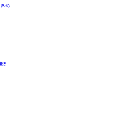
 року
їну