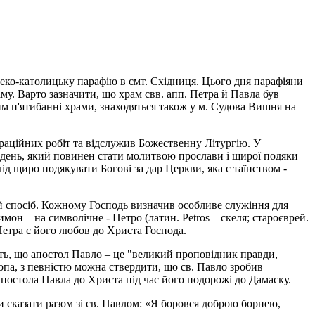
реко-католицьку парафію в смт. Східниця. Цього дня парафіяни
му. Варто зазначити, що храм свв. апп. Петра й Павла був
им п'ятибанні храми, знаходяться також у м. Судова Вишня на
раційних робіт та відслужив Божественну Літургію. У
 день, який повинен стати молитвою прослави і щирої подяки
ід щиро подякувати Богові за дар Церкви, яка є таїнством -
ий спосіб. Кожному Господь визначив особливе служіння для
он – на символічне - Петро (латин. Petros – скеля; староєврей.
Петра є його любов до Христа Господа.
ить, що апостол Павло – це "великий проповідник правди,
копа, з певністю можна ствердити, що св. Павло зробив
апостола Павла до Христа під час його подорожі до Дамаску.
сказати разом зі св. Павлом: «Я боровся доброю борнею,