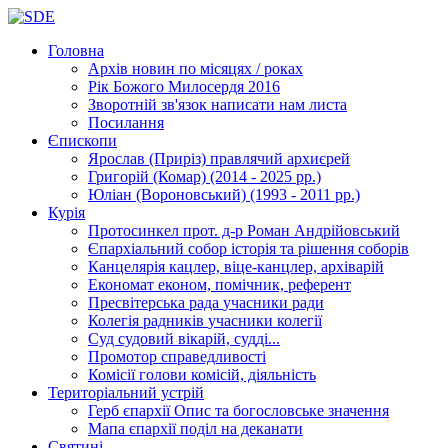
Головна
Архів новин
по місяцях / роках
Рік Божого Милосердя
2016
Зворотній зв'язок
написати нам листа
Посилання
Єпископи
Ярослав (Приріз)
правлячий архиєрей
Григорій (Комар)
(2014 - 2025 рр.)
Юліан (Вороновський)
(1993 - 2011 рр.)
Курія
Протосинкел
прот. д-р Роман Андрійовський
Єпархіальний собор
історія та рішення соборів
Канцелярія
кацлер, віце-канцлер, архіварій
Економат
економ, помічник, референт
Пресвітерська рада
учасники ради
Колегія радників
учасники колегії
Суд
судовий вікарій, судді...
Промотор справедливості
Комісії
голови комісій, діяльність
Територіальний устрій
Герб єпархії
Опис та богословське значення
Мапа єпархії
поділ на деканати
Святині