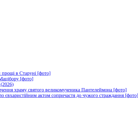
 прощі в Старуні [фото]
Мацібору [фото]
 (2026)
вячення храму святого великомученика Пантелеймона [фото]
ло євхаристійним актом сопричастя до чужого страждання [фото