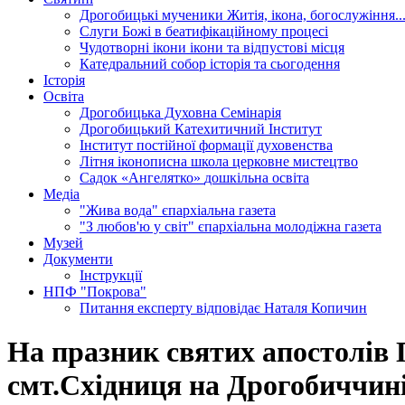
Дрогобицькі мученики
Житія, ікона, богослужіння..
Слуги Божі
в беатифікаційному процесі
Чудотворні ікони
ікони та відпустові місця
Катедральний собор
історія та сьогодення
Історія
Освіта
Дрогобицька Духовна Семінарія
Дрогобицький Катехитичний Інститут
Інститут постійної формації духовенства
Літня іконописна школа
церковне мистецтво
Садок «Ангелятко»
дошкільна освіта
Медіа
"Жива вода"
єпархіальна газета
"З любов'ю у світ"
єпархіальна молодіжна газета
Музей
Документи
Інструкції
НПФ "Покрова"
Питання експерту
відповідає Наталя Копичин
На празник святих апостолів 
смт.Східниця на Дрогобиччин