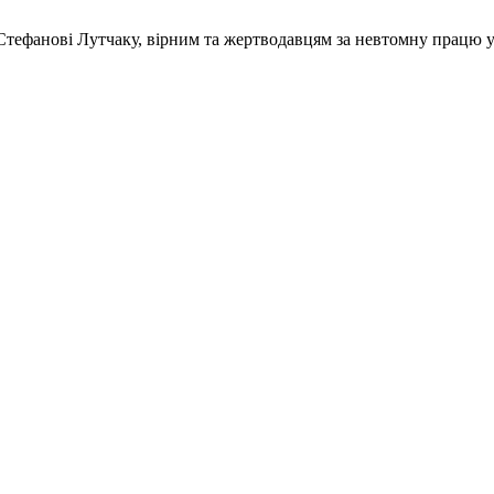
Стефанові Лутчаку, вірним та жертводавцям за невтомну працю у