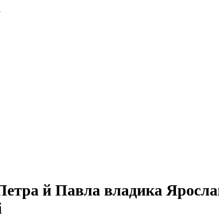
.
Петра й Павла владика Ярослав
і