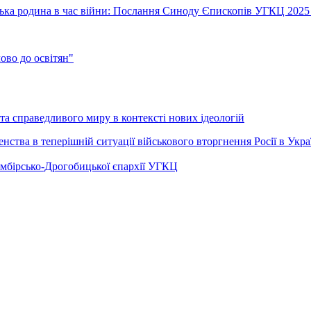
їнська родина в час війни: Послання Синоду Єпископів УГКЦ 2025
во до освітян"
а справедливого миру в контексті нових ідеологій
ства в теперішній ситуації військового вторгнення Росії в Укра
Самбірсько-Дрогобицької єпархії УГКЦ