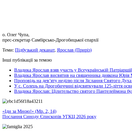
о. Олег Чупа,
прес-секретар Самбірсько-Дрогобицької єпархії
Теми:
Підбузький деканат
,
Ярослав (Приріз)
Інші публікації за темою
Владика Ярослав взяв участь у Всеукраїнській Патріаршій
Владика Ярослав висвятив на священника диякона Юрія 
Проповідь на дев’яту неділю після Зіслання Святого Духа
У с. Солець на Дрогобиччині відсвяткували 125-ліття ос
Владика Ярослав: Цілительство святого Пантелеймона бу
«Іди за Мною!» (Мр. 2, 14)
Послання Синоду Єпископів УГКЦ 2026 року