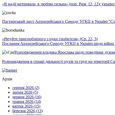
«В надії витривала, в любові сильна» (пор. Рим. 12, 12): укра
Пастирський лист Архиєрейського Синоду УГКЦ в Україні "Сло
«Рятуйте пригнобленого з руки гнобителя» (Єр. 22, 3)
Послання Архиєрейського Синоду УГКЦ в Україні щодо війни т
Розпорядження владика Ярослава щодо поведінки духовен
Розпорядження в справі діяльності рухів та груп на території 
Архів
серпня 2026 (2)
липня 2026 (5)
червня 2026 (16)
травня 2026 (14)
квітня 2026 (15)
березня 2026 (13)