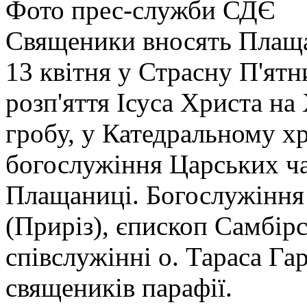
Фото прес-служби СДЄ
Священики вносять Плащ
13 квітня у Страсну П'ятн
розп'яття Ісуса Христа на
гробу, у Катедральному х
богослужіння Царських ча
Плащаниці. Богослужіння
(Приріз), єпископ Самбір
співслужінні о. Тараса Га
священиків парафії.