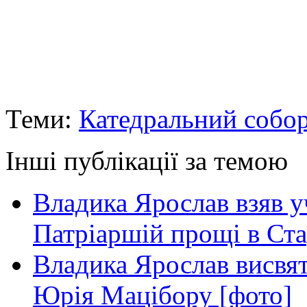
Теми:
Катедральний собо
Інші публікації за темою
Владика Ярослав взяв у
Патріаршій прощі в Ста
Владика Ярослав висвя
Юрія Мацібору [фото]