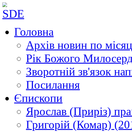
Головна
Архів новин
по місяц
Рік Божого Милосер
Зворотній зв'язок
нап
Посилання
Єпископи
Ярослав (Приріз)
пра
Григорій (Комар)
(20