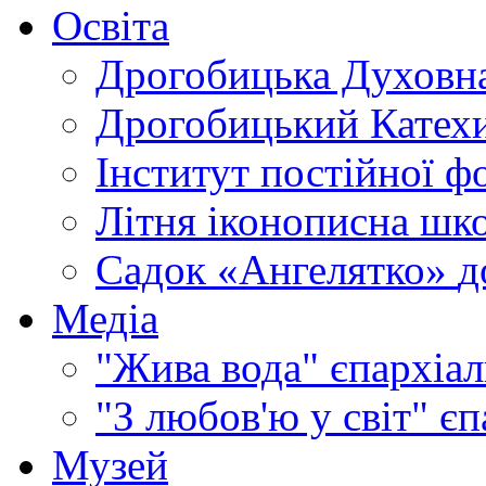
Освіта
Дрогобицька Духовна
Дрогобицький Катехи
Інститут постійної ф
Літня іконописна шк
Садок «Ангелятко»
д
Медіа
"Жива вода"
єпархіал
"З любов'ю у світ"
єп
Музей