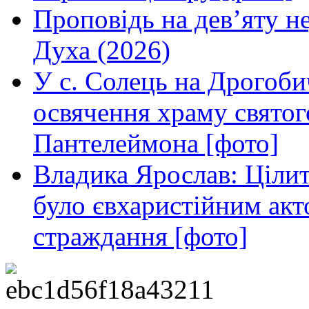
Проповідь на дев’яту н
Духа (2026)
У с. Солець на Дрогоби
освячення храму свято
Пантелеймона [фото]
Владика Ярослав: Ціли
було євхаристійним акт
страждання [фото]