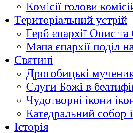
Комісії
голови комісі
Територіальний устрій
Герб єпархії
Опис та 
Мапа єпархії
поділ н
Святині
Дрогобицькі мучени
Слуги Божі
в беатиф
Чудотворні ікони
іко
Катедральний собор
Історія