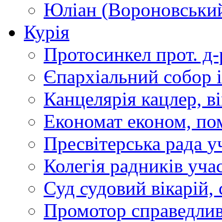
Юліан (Вороновськи
Курія
Протосинкел
прот. д
Єпархіальний собор
Канцелярія
кацлер, в
Економат
економ, по
Пресвітерська рада
у
Колегія радників
учас
Суд
судовий вікарій, с
Промотор справедлив