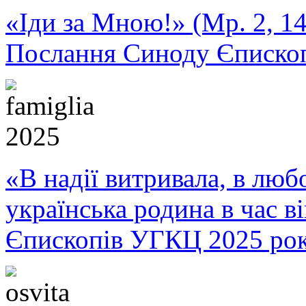
«Іди за Мною!» (Мр. 2, 14
Послання Синоду Єписко
«В надії витривала, в любо
українська родина в час 
Єпископів УГКЦ 2025 ро