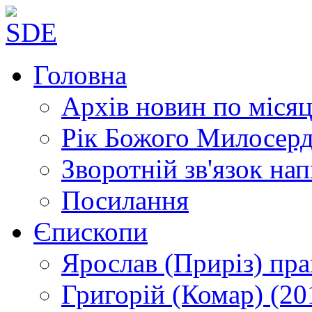
Головна
Архів новин
по місяц
Рік Божого Милосер
Зворотній зв'язок
нап
Посилання
Єпископи
Ярослав (Приріз)
пра
Григорій (Комар)
(20