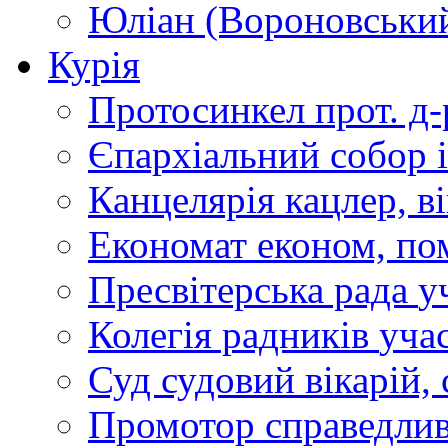
Юліан (Вороновськи
Курія
Протосинкел
прот. д
Єпархіальний собор
Канцелярія
кацлер, в
Економат
економ, по
Пресвітерська рада
у
Колегія радників
учас
Суд
судовий вікарій, с
Промотор справедлив