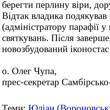
берегти перлину віри, до
Відтак владика подякував
(адміністратору парафії у 
святкувань. Після заверше
новозбудований іконостас
о. Олег Чупа,
прес-секретар Самбірсько
Теми:
Юліан (Вороновськ