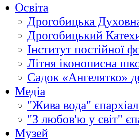
Освіта
Дрогобицька Духовна
Дрогобицький Катехи
Інститут постійної ф
Літня іконописна шк
Садок «Ангелятко»
д
Медіа
"Жива вода"
єпархіал
"З любов'ю у світ"
єп
Музей