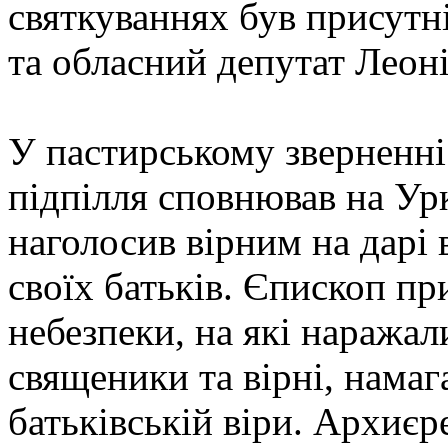
святкуваннях був присутн
та обласний депутат Леоні
У пастирському зверненні
підпілля сповнював на Урк
наголосив вірним на дарі 
своїх батьків. Єпископ пр
небезпеки, на які наражал
священики та вірні, нама
батьківській віри. Архиєр