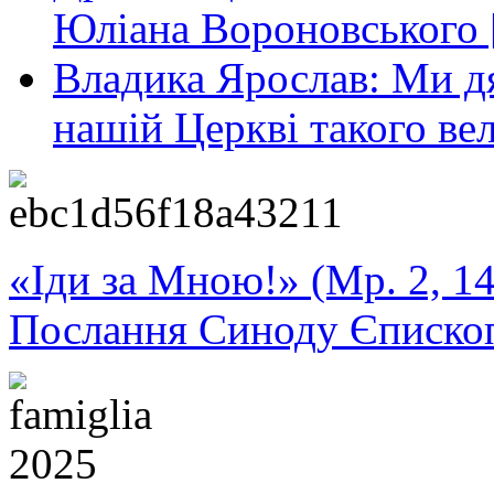
Юліана Вороновського 
Владика Ярослав: Ми дя
нашій Церкві такого ве
«Іди за Мною!» (Мр. 2, 14
Послання Синоду Єписко