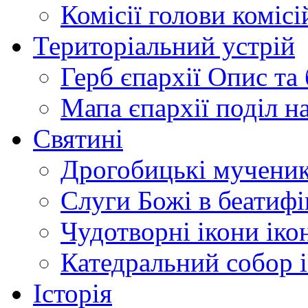
Комісії
голови комісі
Територіальний устрій
Герб єпархії
Опис та 
Мапа єпархії
поділ н
Святині
Дрогобицькі мучени
Слуги Божі
в беатиф
Чудотворні ікони
іко
Катедральний собор
Історія