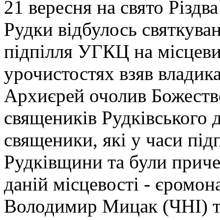
21 вересня на свято Різдв
Рудки відбулось святкуван
підпілля УГКЦ на місцеви
урочистостях взяв владик
Архиєрей очолив Божестве
священиків Рудківського д
священики, які у часи під
Рудківщини та були прич
даній місцевості - єром
Володимир Мицак (ЧНІ) т