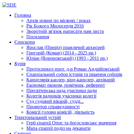
Головна
Архів новин
по місяцях / роках
Рік Божого Милосердя
2016
Зворотній зв'язок
написати нам листа
Посилання
Єпископи
Ярослав (Приріз)
правлячий архиєрей
Григорій (Комар)
(2014 - 2025 рр.)
Юліан (Вороновський)
(1993 - 2011 рр.)
Курія
Протосинкел
прот. д-р Роман Андрійовський
Єпархіальний собор
історія та рішення соборів
Канцелярія
кацлер, віце-канцлер, архіварій
Економат
економ, помічник, референт
Пресвітерська рада
учасники ради
Колегія радників
учасники колегії
Суд
судовий вікарій, судді...
Промотор справедливості
Комісії
голови комісій, діяльність
Територіальний устрій
Герб єпархії
Опис та богословське значення
Мапа єпархії
поділ на деканати
Святині