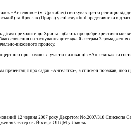
садок «Ангелятко» (м. Дрогобич) святкував третю річницю від д
кий) та Ярослав (Приріз) у співслужінні представника від засн
ть дітям приходити до Христа і дбають про добре християнське в
благословення на заснування дитсадка й сестрам Згромадження 
авчально-виховного процесу.
нцертною програмою за участю вихованців «Ангелятка» та гостей
-презентація про садок «Ангелятко», а єпископ побажав, щоб ця
нований 12 червня 2007 року Декретом No.2007/318 Єпископа Са
адження Сестер св. Йосифа ОПДМ у Львові.