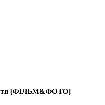
хліття [ФІЛЬМ&ФОТО]