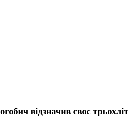
.
Дрогобич відзначив своє трьо