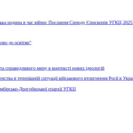
їнська родина в час війни: Послання Синоду Єпископів УГКЦ 2025
во до освітян"
а справедливого миру в контексті нових ідеологій
ства в теперішній ситуації військового вторгнення Росії в Укра
Самбірсько-Дрогобицької єпархії УГКЦ