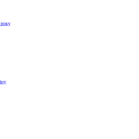
 року
їну