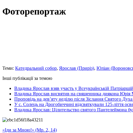
Фоторепортаж
Теми:
Катедральний собор
,
Ярослав (Приріз)
,
Юліан (Вороновс
Інші публікації за темою
Владика Ярослав взяв участь у Всеукраїнській Патріаршій
Владика Ярослав висвятив на священника диякона Юрія 
Проповідь на дев’яту неділю після Зіслання Святого Духа
У с. Солець на Дрогобиччині відсвяткували 125-ліття ос
Владика Ярослав: Цілительство святого Пантелеймона бу
«Іди за Мною!» (Мр. 2, 14)