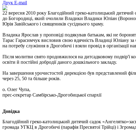
Друк
E-mail
22 вересня 2010 року Благодійний греко-католицький дитячий 
до Богородиці, який очолили Владики Владики Юліан (Вороновсь
Юрія Завійського і священиків сусіднього храму.
Владика Ярослав у проповіді подякував батькам, які не бороня
Тарас Гарасимчук висловив свою вдячність Владиці Юліану за 
на потребу служіння в Дрогобичі і взяли провід в організації н
Після молитви свято продовжилося на дитсадковому подвір'ї ко
освіти й постійні добродії даного дошкільного закладу.
На завершення урочистостей дирекцією був представлений фільм
через 25, 50 та більше років.
о. Олег Чупа,
прес-секретар Самбірсько-Дрогобицької єпархії
Довідка
Благодійний греко-католицький дитячий садок «Ангелятко»зас
громада УГКЦ в Дрогобичі (парафія Пресвятої Трійці) і Згром