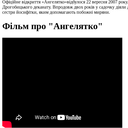
Офіційне відкриття «Ангелятко»відбулося 22 вересня 2007 ро
Дрогобицького деканату. Впродовж двох років у садочку діяли д
сестри йосифітки, яким допомагають побожні миряни.
Фільм про "Ангелятко"