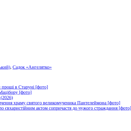
ький)
,
Садок «Ангелятко»
 прощі в Старуні [фото]
Мацібору [фото]
 (2026)
вячення храму святого великомученика Пантелеймона [фото]
ло євхаристійним актом сопричастя до чужого страждання [фото