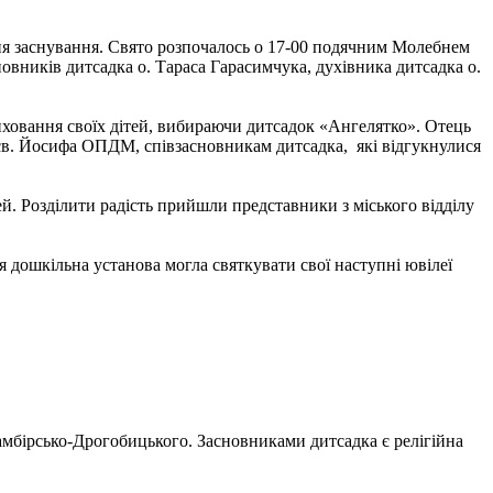
ня заснування. Свято розпочалось о 17-00 подячним Молебнем
овників дитсадка о. Тараса Гарасимчука, духівника дитсадка о.
иховання своїх дітей, вибираючи дитсадок «Ангелятко». Отець
св. Йосифа ОПДМ, співзасновникам дитсадка, які відгукнулися
. Розділити радість прийшли представники з міського відділу
 дошкільна установа могла святкувати свої наступні ювілеї
мбірсько-Дрогобицького. Засновниками дитсадка є релігійна