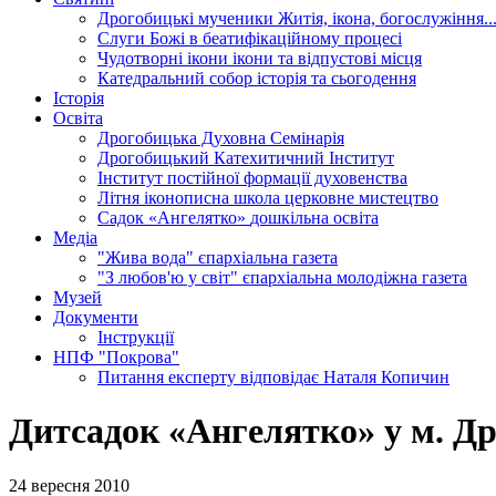
Дрогобицькі мученики
Житія, ікона, богослужіння..
Слуги Божі
в беатифікаційному процесі
Чудотворні ікони
ікони та відпустові місця
Катедральний собор
історія та сьогодення
Історія
Освіта
Дрогобицька Духовна Семінарія
Дрогобицький Катехитичний Інститут
Інститут постійної формації духовенства
Літня іконописна школа
церковне мистецтво
Садок «Ангелятко»
дошкільна освіта
Медіа
"Жива вода"
єпархіальна газета
"З любов'ю у світ"
єпархіальна молодіжна газета
Музей
Документи
Інструкції
НПФ "Покрова"
Питання експерту
відповідає Наталя Копичин
Дитсадок «Ангелятко» у м. 
24 вересня 2010