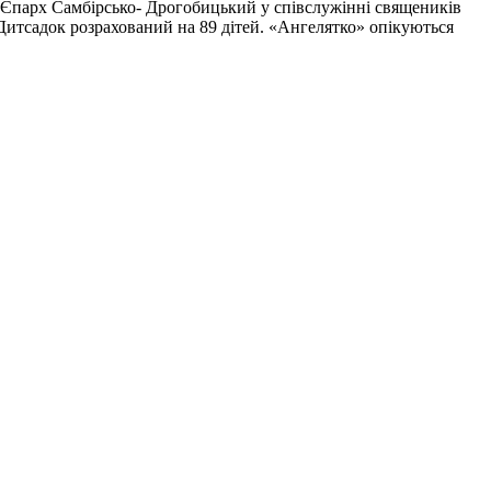
 Єпарх Самбірсько- Дрогобицький у співслужінні священиків
 Дитсадок розрахований на 89 дітей. «Ангелятко» опікуються