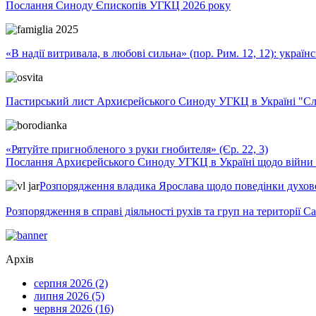
Послання Синоду Єпископів УГКЦ 2026 року
«В надії витривала, в любові сильна» (пор. Рим. 12, 12): укра
Пастирський лист Архиєрейського Синоду УГКЦ в Україні "Сло
«Рятуйте пригнобленого з руки гнобителя» (Єр. 22, 3)
Послання Архиєрейського Синоду УГКЦ в Україні щодо війни т
Розпорядження владика Ярослава щодо поведінки духовен
Розпорядження в справі діяльності рухів та груп на території 
Архів
серпня 2026 (2)
липня 2026 (5)
червня 2026 (16)