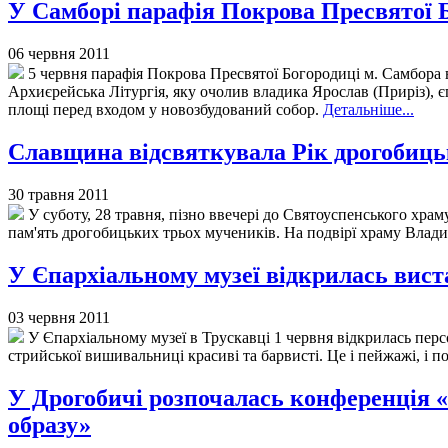
У Самборі парафія Покрова Пресвятої Б
06 червня 2011
5 червня парафія Покрова Пресвятої Богородиці м. Самбора ві
Архиєрейська Літургія, яку очолив владика Ярослав (Приріз), 
площі перед входом у новозбудований собор.
Детальніше...
Славщина відсвяткувала Рік дрогобиц
30 травня 2011
У суботу, 28 травня, пізно ввечері до Святоуспенського х
пам'ять дрогобицьких трьох мучеників. На подвірї храму Влад
У Єпархіальному музеї відкрилась вис
03 червня 2011
У Єпархіальному музеї в Трускавці 1 червня відкрилась пе
стрийської вишивальниці красиві та барвисті. Це і пейжажі, і по
У Дрогобичі розпочалась конференція «
образу»