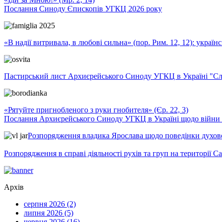
Послання Синоду Єпископів УГКЦ 2026 року
«В надії витривала, в любові сильна» (пор. Рим. 12, 12): укра
Пастирський лист Архиєрейського Синоду УГКЦ в Україні "Сло
«Рятуйте пригнобленого з руки гнобителя» (Єр. 22, 3)
Послання Архиєрейського Синоду УГКЦ в Україні щодо війни т
Розпорядження владика Ярослава щодо поведінки духовен
Розпорядження в справі діяльності рухів та груп на території 
Архів
серпня 2026 (2)
липня 2026 (5)
червня 2026 (16)