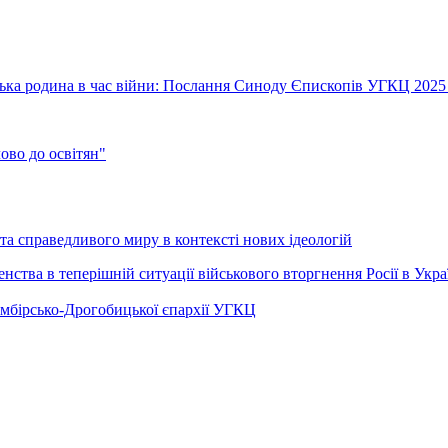
їнська родина в час війни: Послання Синоду Єпископів УГКЦ 2025
во до освітян"
а справедливого миру в контексті нових ідеологій
ства в теперішній ситуації військового вторгнення Росії в Укра
Самбірсько-Дрогобицької єпархії УГКЦ