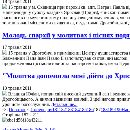
18 травня 2011
15 травня у м. Східниця при парохії св. апп. Петра і Павла
Напередодні у суботу владика Ярослав (Приріз), єпископ-поміч
наголосив на мученицькому подвигу священномучеників, які св
зорганізовані місцевими священика, студентами Дрогобицької ду
Молодь єпархії у молитвах і піснях подя
17 травня 2011
15 травня у Дрогобичі в приміщенні Центру душпастирства мо
Блаженний Папа Іван Павло ІІ започаткував світові дні молоді
продовженням цієї молитовної та пастирської опіки, якою Церк
"Молитва допомогла менi дiйти до Хрис
13 травня 2011
Владика Юлiан, попри свiй високий духовний сан i велике ко
Дрогобицького. А днями вiдзначив ювiлей. З цiєї нагоди привi
урочисте богослужiння.
Детальніше...
<<
Початок
<
Попередня
181
182
183
184
185
186
187
188
189
190
Нас
Сторінка 187 з 211
«Іди за Мною!» (Мр. 2, 14)