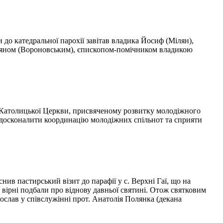
 до катедральної парохії завітав владика Йосиф (Мілян),
ліяном (Вороновським), єпископом-помічником владикою
о-Католицької Церкви, присвяченому розвитку молодіжного
вдосконалити координацію молодіжних спільнот та сприяти
ив пастирський візит до парафії у с. Верхні Гаї, що на
 вірні подбали про віднову давньої святині. Отож святковим
ослав у співслужінні прот. Анатолія Полянка (декана