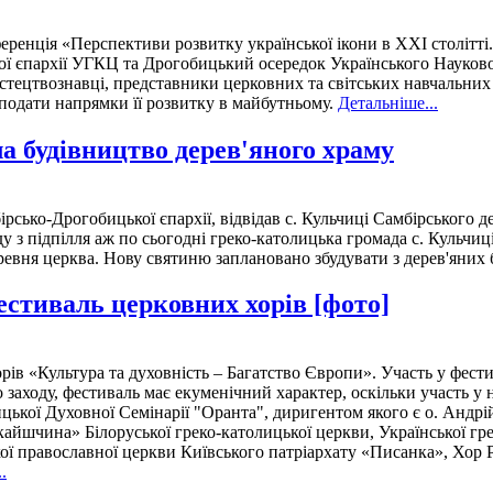
ренція «Перспективи розвитку української ікони в ХХІ столітті.
ої єпархії УГКЦ та Дрогобицький осередок Українського Науково
цтвознавці, представники церковних та світських навчальних зак
а подати напрямки її розвитку в майбутньому.
Детальніше...
 будівництво дерев'яного храму
рсько-Дрогобицької єпархії, відвідав с. Кульчиці Самбірського д
 з підпілля аж по сьогодні греко-католицька громада с. Кульчиц
древня церква. Нову святиню заплановано збудувати з дерев'яних 
стиваль церковних хорів [фото]
ів «Культура та духовність – Багатство Європи». Участь у фестив
го заходу, фестиваль має екуменічний характер, оскільки участь 
ької Духовної Семінарії "Оранта", диригентом якого є о. Андрі
кайшчина» Білоруської греко-католицької церкви, Української гре
ої православної церкви Київського патріархату «Писанка», Хор 
.