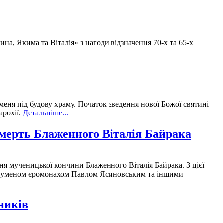
, Якима та Віталія» з нагоди відзначення 70-х та 65-х
меня під будову храму. Початок зведення нової Божої святині
арохії.
Детальніше...
мерть Блаженного Віталія Байрака
дня мученицької кончини Блаженного Віталія Байрака. З цієї
 з ігуменом єромонахом Павлом Ясиновським та іншими
ників