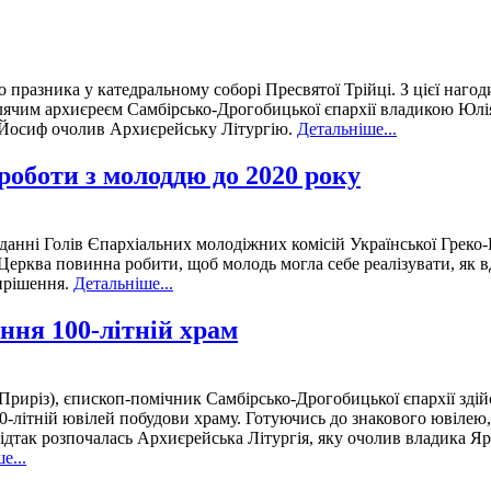
 празника у катедральному соборі Пресвятої Трійці. З цієї нагоди
авлячим архиєреєм Самбірсько-Дрогобицької єпархії владикою Ю
 Йосиф очолив Архиєрейську Літургію.
Детальніше...
роботи з молоддю до 2020 року
данні Голів Єпархіальних молодіжних комісій Української Грек
ерква повинна робити, щоб молодь могла себе реалізувати, як 
ирішення.
Детальніше...
ння 100-літній храм
риріз), єпископ-помічник Самбірсько-Дрогобицької єпархії здійсн
0-літній ювілей побудови храму. Готуючись до знакового ювілею,
дтак розпочалась Архиєрейська Літургія, яку очолив владика Яр
е...