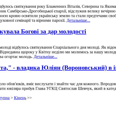
 відбулось святкування року Блаженних Віталія, Северина та Яким
ник Самбірсько-Дрогобицької єпархії, відслужив велику вечірню 
оєю кровю освятили українську землю та стали предтечами свобо
ховної семінарії та вірними парохії.
Детальніше...
кувала Богові за дар молодості
лоді відбулось святкування Єпархіального дня молоді. Як відомо
. Віднедавна щороку у Квітну неділю ми молимось за нашу молод
ва огортає молодь.
Детальніше...
та," - владика Юліян (Вороновський) в і
ло обов'язкiв, вмiє вислухати i знайти час для кожного. Впродов
тати ювiляра прибув Глава УГКЦ Святослав Шевчук, який в катед
тупна
>
Кінець
>>