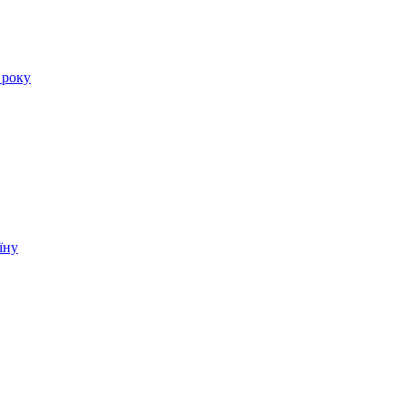
 року
їну