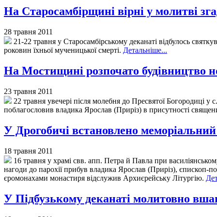
На Старосамбірщині вірні у молитві зг
28 травня 2011
21-22 травня у Старосамбірському деканаті відбулось святк
роковин їхньої мученицької смерті.
Детальніше...
На Мостищині розпочато будівництво н
23 травня 2011
22 травня увечері після молебня до Пресвятої Богородиці у 
поблагословив владика Ярослав (Приріз) в присутності священ
У Дрогобичі встановлено меморіальний
18 травня 2011
16 травня у храмі свв. апп. Петра й Павла при василіянськом
нагоди до парохії прибув владика Ярослав (Приріз), єпископ-
єромонахами монастиря відслужив Архиєрейську Літургію.
Дет
У Підбузькому деканаті молитовно вш