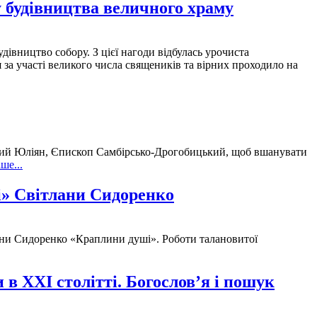
 будівництва величного храму
дівництво собору. З цієї нагоди відбулась урочиста
 за участі великого числа священиків та вірних проходило на
ійший Юліян, Єпископ Самбірсько-Дрогобицький, щоб вшанувати
ше...
і» Світлани Сидоренко
ани Сидоренко «Краплини душі». Роботи талановитої
в ХХІ столітті. Богослов’я і пошук