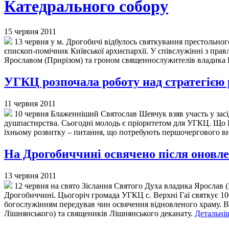
Катедрального собору
15 червня 2011
13 червня у м. Дрогобичі відбулось святкування престольного
єпископ-помічник Київської архиєпархії. У співслужінні з пр
Ярославом (Прирізом) та гроном священнослужителів владика
УГКЦ розпочала роботу над стратегією 
11 червня 2011
10 червня Блаженніший Святослав Шевчук взяв участь у засі
душпастирства. Сьогодні молодь є пріоритетом для УГКЦ. Що Ц
їхньому розвитку – питання, що потребують першочергового в
На Дрогобиччині освячено після оновле
13 червня 2011
12 червня на свято Зіслання Святого Духа владика Ярослав (П
Дрогобиччині. Цьогоріч громада УГКЦ с. Верхні Гаї святкує 10
богослужінням передував чин освячення відновленого храму. Ві
Лішнянського) та священиків Лішнянського деканату.
Детальніш