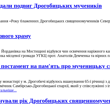
адали подвиг Дрогобицьких мучеників
ування «Року блаженних Дрогобицьких священномучеників Северина
ового храму
с. Йорданівка на Мостищині відбувся чин освячення наріжного ка
ика місцевої громади УГКЦ прот. Анатолія Демченка та вірних п
 постамент на пам'ять про мученицьку с
у монастирі у м. Дрогобичі відбулось вшанування 65-ї річниці з 
помічник Самбірсько-Дрогобицької єпархії, який у співслужінні
альніше...
анували рік Дрогобицьких священномуче