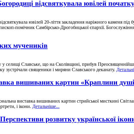
огородиці відсвяткувала ювілей початку
дсвяткувала ювілей 20-ліття закладення наріжного каменя під бу
єпископ-помічник Самбірсько-Дрогобицької єпархії. Богослужіння
ьких мучеників
раму у селищі Славське, що на Сколівщині, прибув Преосвященн
ику зустрічали священики і миряни Славського деканату.
Детальні
тавка вишиваних картин «Краплини душ
рсональна виставка вишиваних картин стрийської мисткині Світл
ртрети, і ікони.
Детальніше...
Перспективи розвитку української ікони 