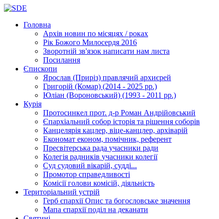
Головна
Архів новин
по місяцях / роках
Рік Божого Милосердя
2016
Зворотній зв'язок
написати нам листа
Посилання
Єпископи
Ярослав (Приріз)
правлячий архиєрей
Григорій (Комар)
(2014 - 2025 рр.)
Юліан (Вороновський)
(1993 - 2011 рр.)
Курія
Протосинкел
прот. д-р Роман Андрійовський
Єпархіальний собор
історія та рішення соборів
Канцелярія
кацлер, віце-канцлер, архіварій
Економат
економ, помічник, референт
Пресвітерська рада
учасники ради
Колегія радників
учасники колегії
Суд
судовий вікарій, судді...
Промотор справедливості
Комісії
голови комісій, діяльність
Територіальний устрій
Герб єпархії
Опис та богословське значення
Мапа єпархії
поділ на деканати
Святині