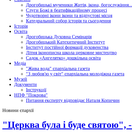
Дрогобицькі мученики
Житія, ікона, богослужіння..
Слуги Божі
в беатифікаційному процесі
Чудотворні ікони
ікони та відпустові місця
Катедральний собор
історія та сьогодення
Історія
Освіта
Дрогобицька Духовна Семінарія
Дрогобицький Катехитичний Інститут
Інститут постійної формації духовенства
Літня іконописна школа
церковне мистецтво
Садок «Ангелятко»
дошкільна освіта
Медіа
"Жива вода"
єпархіальна газета
"З любов'ю у світ"
єпархіальна молодіжна газета
Музей
Документи
Інструкції
НПФ "Покрова"
Питання експерту
відповідає Наталя Копичин
Новини єпархії
"Церква була і буде святою",