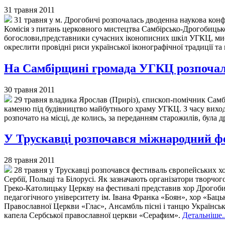
31 травня 2011
31 травня у м. Дрогобичі розпочалась дводенна наукова конфе
Комісія з питань церковного мистецтва Самбірсько-Дрогобицьк
богослови,представники сучасних іконописних шкіл УГКЦ, мисте
окреслити провідні риси української іконографічної традиції т
На Самбірщині громада УГКЦ розпочала
30 травня 2011
29 травня владика Ярослав (Приріз), єпископ-помічник Самбі
каменю під будівництво майбутнього храму УГКЦ. З часу виходу
розпочато на місці, де колись, за переданням старожилів, була 
У Трускавці розпочався міжнародний фе
28 травня 2011
28 травня у Трускавці розпочався фестиваль європейських хор
Сербії, Польщі та Білорусі. Як зазначають організатори творчо
Греко-Католицьку Церкву на фестивалі представив хор Дрогобиц
педагогічного університету ім. Івана Франка «Боян», хор «Баць
Православної Церкви «Глас», Ансамбль пісні і танцю Українськ
капела Сербської православної церкви «Серафим».
Детальніше..