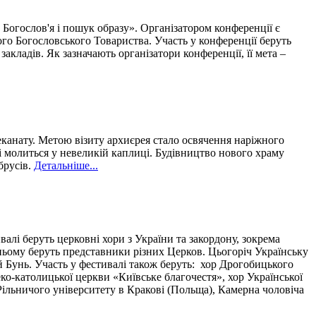
 Богослов'я і пошук образу». Організатором конференції є
го Богословського Товариства. Участь у конференції беруть
ладів. Як зазначають організатори конференції, її мета –
еканату. Метою візиту архиєрея стало освячення наріжного
і молиться у невеликій каплиці. Будівництво нового храму
брусів.
Детальніше...
алі беруть церковні хори з України та закордону, зокрема
у ньому беруть представники різних Церков. Цьогоріч Українську
й Бунь. Участь у фестивалі також беруть: хор Дрогобицького
ко-католицької церкви «Київське благочестя», хор Української
Рільничого університету в Кракові (Польща), Камерна чоловіча