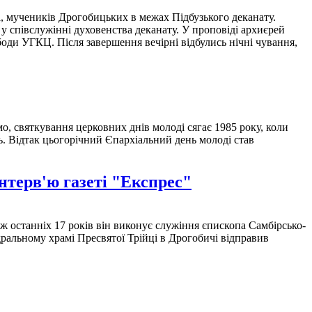
а, мучеників Дрогобицьких в межах Підбузького деканату.
у співслужінні духовенства деканату. У проповіді архиєрей
ди УГКЦ. Після завершення вечірні відбулись нічні чування,
, святкування церковних днів молоді сягає 1985 року, коли
ь. Відтак цьогорічний Єпархіальний день молоді став
нтерв'ю газеті "Експрес"
ж останнiх 17 рокiв вiн виконує служiння єпископа Самбiрсько-
ральному храмi Пресвятої Трiйцi в Дрогобичi вiдправив