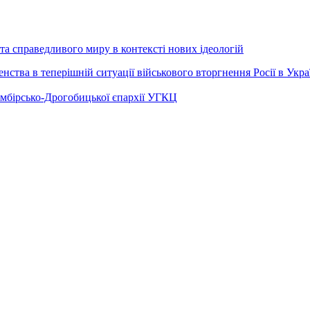
а справедливого миру в контексті нових ідеологій
ства в теперішній ситуації військового вторгнення Росії в Укра
Самбірсько-Дрогобицької єпархії УГКЦ