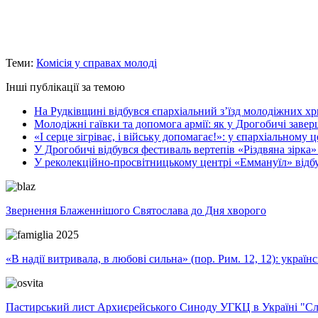
Теми:
Комісія у справах молоді
Інші публікації за темою
На Рудківщині відбувся єпархіальний з’їзд молодіжних х
Молодіжні гаївки та допомога армії: як у Дрогобичі заве
«І серце зігріває, і війську допомагає!»: у єпархіальному
У Дрогобичі відбувся фестиваль вертепів «Різдвяна зірка»
У реколекційно-просвітницькому центрі «Еммануїл» відбул
Звернення Блаженнішого Святослава до Дня хворого
«В надії витривала, в любові сильна» (пор. Рим. 12, 12): укра
Пастирський лист Архиєрейського Синоду УГКЦ в Україні "Сло