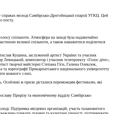
 у справах молоді Самбірсько-Дрогобицької єпархії УГКЦ. Цей
о посту.
олосу спільноти. Атмосфера на заході була надзвичайно
частиною великої спільноти, а також наважитися поділитися
остислав Кушина, заслужений артист України та учасник
гор Левицький, композитор і учасник телепроекту «Голос діти»,
ртист творчої майстерні Степана Гіги, Галина Олексюк,
а та хореографії Прикарпатського національного університету
ати кожного з них.
нь. Особливі ж призи дісталися переможцям фестивалю, які
ославу Прирізу та економічному відділу Самбірсько-
олоді. Підтримка місцевих організацій, участь талановитого
важливо плекати духовні та культурні цінності, підтримувати