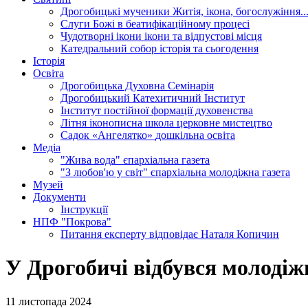
Дрогобицькі мученики
Житія, ікона, богослужіння..
Слуги Божі
в беатифікаційному процесі
Чудотворні ікони
ікони та відпустові місця
Катедральний собор
історія та сьогодення
Історія
Освіта
Дрогобицька Духовна Семінарія
Дрогобицький Катехитичний Інститут
Інститут постійної формації духовенства
Літня іконописна школа
церковне мистецтво
Садок «Ангелятко»
дошкільна освіта
Медіа
"Жива вода"
єпархіальна газета
"З любов'ю у світ"
єпархіальна молодіжна газета
Музей
Документи
Інструкції
НПФ "Покрова"
Питання експерту
відповідає Наталя Копичин
У Дрогобичі відбувся молодіж
11 листопада 2024