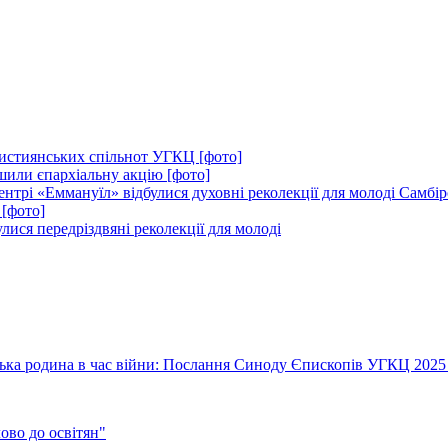
ристиянських спільнот УГКЦ [фото]
ршили єпархіальну акцію [фото]
 центрі «Еммануїл» відбулися духовні реколекції для молоді Самбі
 [фото]
ися передріздвяні реколекції для молоді
їнська родина в час війни: Послання Синоду Єпископів УГКЦ 2025
во до освітян"