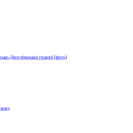
рсько-Дрогобицької єпархії [фото]
 року