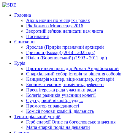
Головна
Архів новин
по місяцях / роках
Рік Божого Милосердя
2016
Зворотній зв'язок
написати нам листа
Посилання
Єпископи
Ярослав (Приріз)
правлячий архиєрей
Григорій (Комар)
(2014 - 2025 рр.)
Юліан (Вороновський)
(1993 - 2011 рр.)
Курія
Протосинкел
прот. д-р Роман Андрійовський
Єпархіальний собор
історія та рішення соборів
Канцелярія
кацлер, віце-канцлер, архіварій
Економат
економ, помічник, референт
Пресвітерська рада
учасники ради
Колегія радників
учасники колегії
Суд
судовий вікарій, судді...
Промотор справедливості
Комісії
голови комісій, діяльність
Територіальний устрій
Герб єпархії
Опис та богословське значення
Мапа єпархії
поділ на деканати
Святині