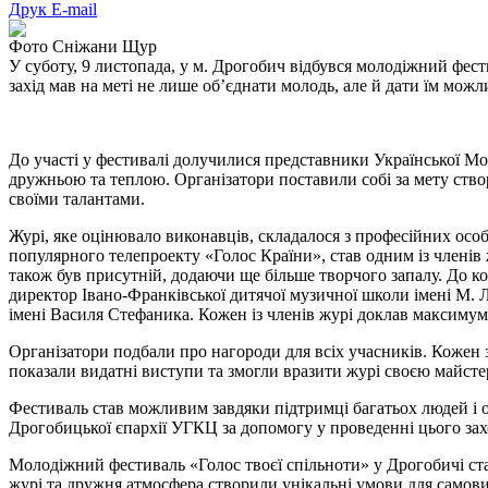
Друк
E-mail
Фото Сніжани Щур
У суботу, 9 листопада, у м. Дрогобич відбувся молодіжний фес
захід мав на меті не лише об’єднати молодь, але й дати їм мож
До участі у фестивалі долучилися представники Української Мо
дружньою та теплою. Організатори поставили собі за мету ство
своїми талантами.
Журі, яке оцінювало виконавців, складалося з професійних осо
популярного телепроекту «Голос Країни», став одним із членів 
також був присутній, додаючи ще більше творчого запалу. До к
директор Івано-Франківської дитячої музичної школи імені М. 
імені Василя Стефаника. Кожен із членів журі доклав максимум
Організатори подбали про нагороди для всіх учасників. Кожен 
показали видатні виступи та змогли вразити журі своєю майсте
Фестиваль став можливим завдяки підтримці багатьох людей і о
Дрогобицької єпархії УГКЦ за допомогу у проведенні цього захо
Молодіжний фестиваль «Голос твоєї спільноти» у Дрогобичі ста
журі та дружня атмосфера створили унікальні умови для самов