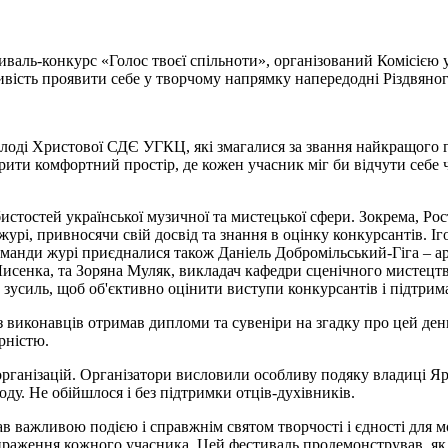
тиваль-конкурс «Голос твоєї спільноти», організований Комісією
ливість проявити себе у творчому напрямку напередодні Різдвяног
лоді Христової СДЄ УГКЦ, які змагалися за звання найкращого г
рити комфортний простір, де кожен учасник міг би відчути себе 
бистостей української музичної та мистецької сфери. Зокрема, Р
журі, привносячи свій досвід та знання в оцінку конкурсантів. І
оманди журі приєдналися також Даніель Добромільський-Гіга – а
Лисенка, та Зоряна Муляк, викладач кафедри сценічного мистецтв
 зусиль, щоб об'єктивно оцінити виступи конкурсантів і підтрим
з виконавців отримав дипломи та сувеніри на згадку про цей де
рністю.
рганізацій. Організатори висловили особливу подяку владиці Яр
ду. Не обійшлося і без підтримки отців-духівників.
в важливою подією і справжнім святом творчості і єдності для м
ираження кожного учасника. Цей фестиваль продемонстрував, як 