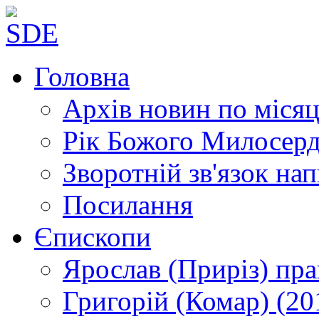
Головна
Архів новин
по місяц
Рік Божого Милосер
Зворотній зв'язок
нап
Посилання
Єпископи
Ярослав (Приріз)
пра
Григорій (Комар)
(20