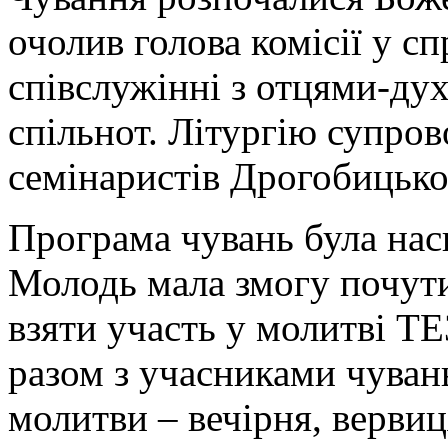
очолив голова комісії у сп
співслужінні з отцями-ду
спільнот. Літургію супров
семінаристів Дрогобицької
Програма чувань була нас
Молодь мала змогу почути 
взяти участь у молитві Т
разом з учасниками чувань
молитви – вечірня, вервиц