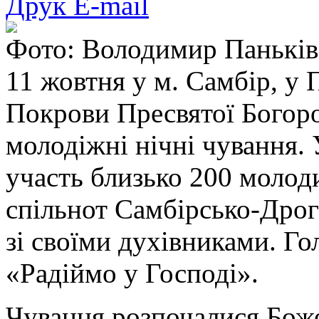
Друк
E-mail
Фото: Володимир Паньків
11 жовтня у м. Самбір, у
Покрови Пресвятої Богоро
молодіжні нічні чування.
участь близько 200 молоди
спільнот Самбірсько-Дрог
зі своїми духівниками. Го
«Радіймо у Господі».
Чування розпочалися Бож