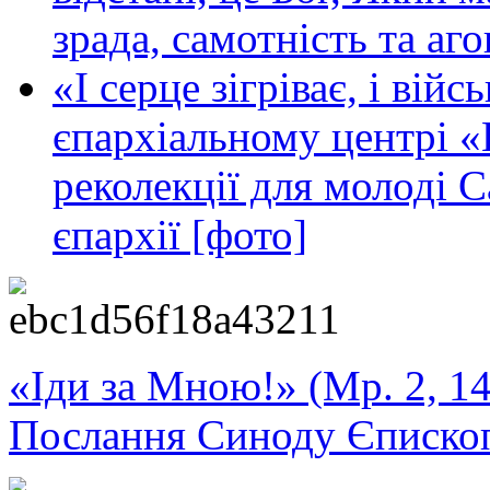
зрада, самотність та аго
«І серце зігріває, і вій
єпархіальному центрі «
реколекції для молоді 
єпархії [фото]
«Іди за Мною!» (Мр. 2, 14
Послання Синоду Єписко