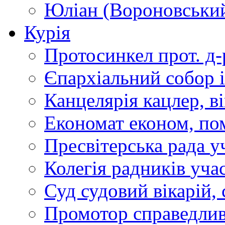
Юліан (Вороновськи
Курія
Протосинкел
прот. д
Єпархіальний собор
Канцелярія
кацлер, в
Економат
економ, по
Пресвітерська рада
у
Колегія радників
учас
Суд
судовий вікарій, с
Промотор справедлив