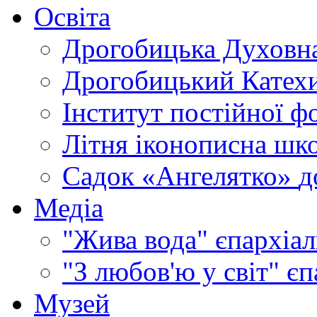
Освіта
Дрогобицька Духовна
Дрогобицький Катехи
Інститут постійної ф
Літня іконописна шк
Садок «Ангелятко»
д
Медіа
"Жива вода"
єпархіал
"З любов'ю у світ"
єп
Музей