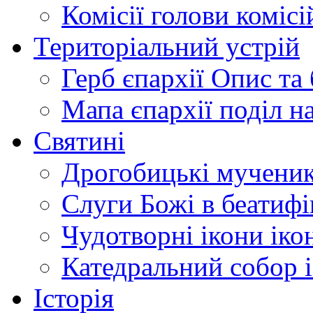
Комісії
голови комісі
Територіальний устрій
Герб єпархії
Опис та 
Мапа єпархії
поділ н
Святині
Дрогобицькі мучени
Слуги Божі
в беатиф
Чудотворні ікони
іко
Катедральний собор
Історія