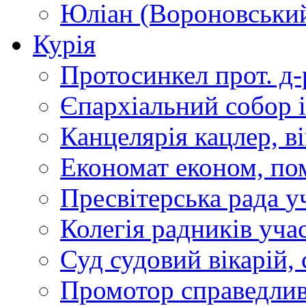
Юліан (Вороновськи
Курія
Протосинкел
прот. д
Єпархіальний собор
Канцелярія
кацлер, в
Економат
економ, по
Пресвітерська рада
у
Колегія радників
учас
Суд
судовий вікарій, с
Промотор справедлив