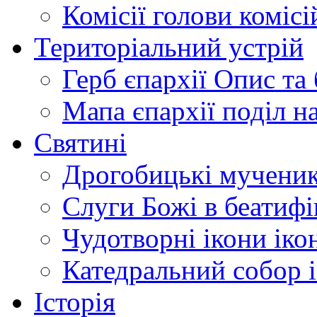
Комісії
голови комісі
Територіальний устрій
Герб єпархії
Опис та 
Мапа єпархії
поділ н
Святині
Дрогобицькі мучени
Слуги Божі
в беатиф
Чудотворні ікони
іко
Катедральний собор
Історія