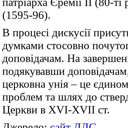
патріарха Єремії ІІ (80-ті 
(1595-96).
В процесі дискусії присут
думками стосовно почутог
доповідачам. На завершенн
подякувавши доповідачам,
церковна унія – це єдино
проблем та шлях до ствер
Церкви в XVI-XVII ст.
Джерело:
сайт ДДС