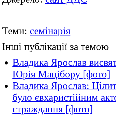
Теми:
семінарія
Інші публікації за темою
Владика Ярослав висвя
Юрія Мацібору [фото]
Владика Ярослав: Ціли
було євхаристійним акт
страждання [фото]