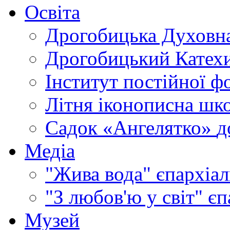
Освіта
Дрогобицька Духовна
Дрогобицький Катехи
Інститут постійної ф
Літня іконописна шк
Садок «Ангелятко»
д
Медіа
"Жива вода"
єпархіал
"З любов'ю у світ"
єп
Музей