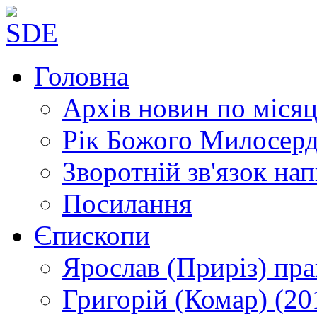
Головна
Архів новин
по місяц
Рік Божого Милосер
Зворотній зв'язок
нап
Посилання
Єпископи
Ярослав (Приріз)
пра
Григорій (Комар)
(20