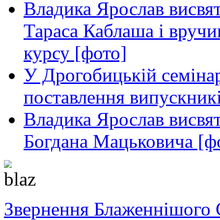
Владика Ярослав висвя
Тараса Каблаша і вручи
курсу [фото]
У Дрогобицькій семінар
поставлення випускникі
Владика Ярослав висвя
Богдана Мацьковича [ф
Звернення Блаженнішого 