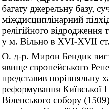
багату джерельну базу, суч
міждисциплінарний підхід
релігійного відродження 
у м. Вільно в XVI-XVII ст
О. д-р. Мирон Бендик вис
явище європейського Рене
представив порівняльну х
реформування Київської Ц
Віленського собору (1509