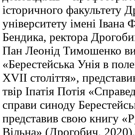
історичного факультету Д
університету імені Івана 
Бендика, ректора Дрогобиц
Пан Леонід Тимошенко ви
«Берестейська Унія в поле
XVII століття», представ
твір Іпатія Потія «Справе
справи синоду Берестейсь
представив свою книгу «Р
Вільна» (Дрогобич, 2020),