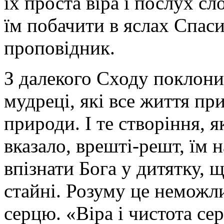
їх проста віра і послух с
їм побачити в яслах Спаси
проповідник.
З далекого Сходу поклон
мудреці, які все життя пр
природи. І те створіння, 
вказало, врешті-решт, їм 
впізнати Бога у дитятку, 
стайні. Розуму це неможл
серцю. «Віра і чистота се