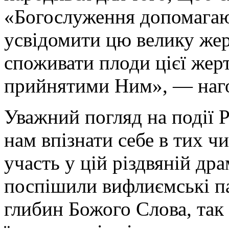
«Богослуження допомагаю
усвідомити цю велику жерт
споживати плоди цієї жерт
прийнятими Ним», — наго
Уважний погляд на події 
нам впізнати себе в тих ч
участь у цій різдвяній др
поспішили вифлиємські п
глибин Божого Слова, так