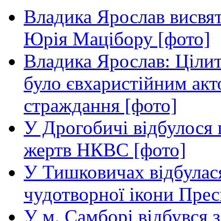
Владика Ярослав висвя
Юрія Мацібору [фото]
Владика Ярослав: Ціли
було євхаристійним акт
страждання [фото]
У Дрогобичі відбулося 
жертв НКВС [фото]
У Тишковичах відбулас
чудотворної ікони Прес
У м. Самборі відбувся з