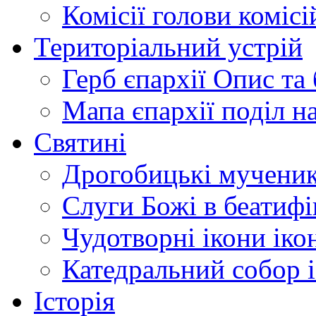
Комісії
голови комісі
Територіальний устрій
Герб єпархії
Опис та 
Мапа єпархії
поділ н
Святині
Дрогобицькі мучени
Слуги Божі
в беатиф
Чудотворні ікони
іко
Катедральний собор
Історія