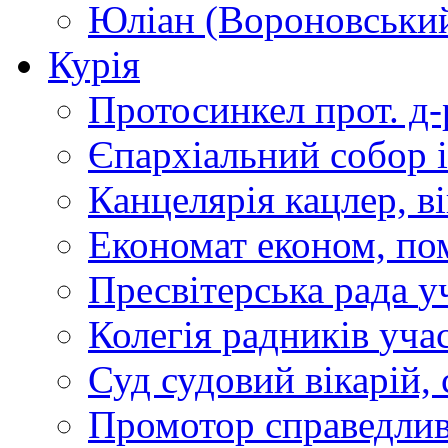
Юліан (Вороновськи
Курія
Протосинкел
прот. д
Єпархіальний собор
Канцелярія
кацлер, в
Економат
економ, по
Пресвітерська рада
у
Колегія радників
учас
Суд
судовий вікарій, с
Промотор справедлив