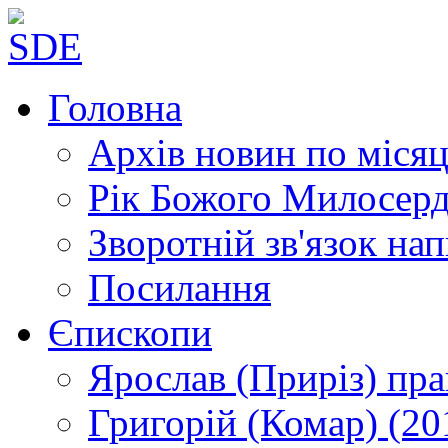
Головна
Архів новин
по місяц
Рік Божого Милосер
Зворотній зв'язок
нап
Посилання
Єпископи
Ярослав (Приріз)
пра
Григорій (Комар)
(20