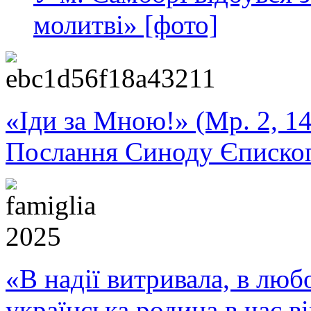
молитві» [фото]
«Іди за Мною!» (Мр. 2, 14
Послання Синоду Єписко
«В надії витривала, в любо
українська родина в час 