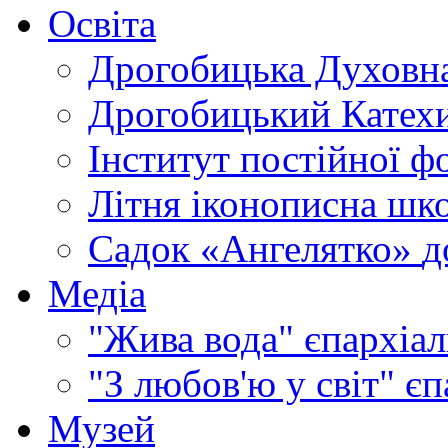
Освіта
Дрогобицька Духовна
Дрогобицький Катехи
Інститут постійної ф
Літня іконописна шк
Садок «Ангелятко»
д
Медіа
"Жива вода"
єпархіал
"З любов'ю у світ"
єп
Музей