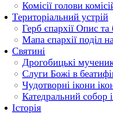
Комісії
голови комісі
Територіальний устрій
Герб єпархії
Опис та 
Мапа єпархії
поділ н
Святині
Дрогобицькі мучени
Слуги Божі
в беатиф
Чудотворні ікони
іко
Катедральний собор
Історія