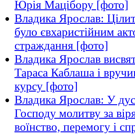
Юрія Мацібору [фото]
Владика Ярослав: Ціли
було євхаристійним акт
страждання [фото]
Владика Ярослав висвя
Тараса Каблаша і вручи
курсу [фото]
Владика Ярослав: У ду
Господу молитву за віря
воїнство, перемогу і с