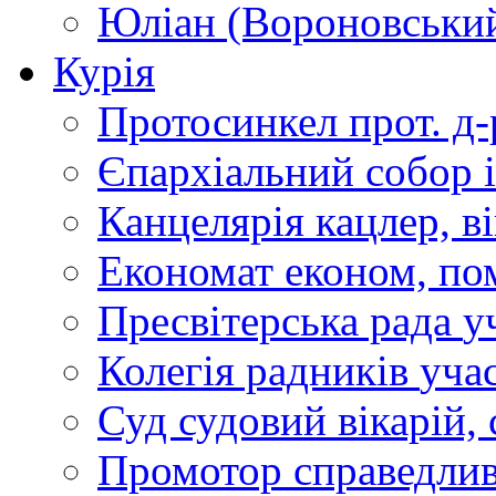
Юліан (Вороновськи
Курія
Протосинкел
прот. д
Єпархіальний собор
Канцелярія
кацлер, в
Економат
економ, по
Пресвітерська рада
у
Колегія радників
учас
Суд
судовий вікарій, с
Промотор справедлив