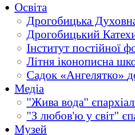
Освіта
Дрогобицька Духовна
Дрогобицький Катехи
Інститут постійної ф
Літня іконописна шк
Садок «Ангелятко»
д
Медіа
"Жива вода"
єпархіал
"З любов'ю у світ"
єп
Музей