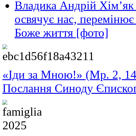
Владика Андрій Хім’як
освячує нас, перемінює 
Боже життя [фото]
«Іди за Мною!» (Мр. 2, 14
Послання Синоду Єписко