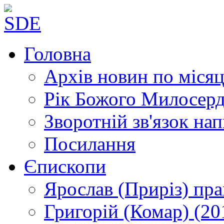
Головна
Архів новин
по місяц
Рік Божого Милосер
Зворотній зв'язок
нап
Посилання
Єпископи
Ярослав (Приріз)
пра
Григорій (Комар)
(20