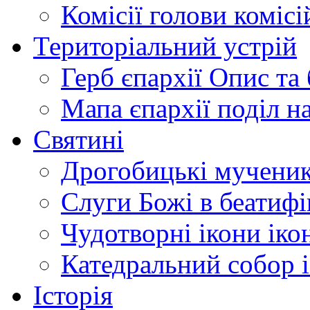
Комісії
голови комісі
Територіальний устрій
Герб єпархії
Опис та 
Мапа єпархії
поділ н
Святині
Дрогобицькі мучени
Слуги Божі
в беатиф
Чудотворні ікони
іко
Катедральний собор
Історія