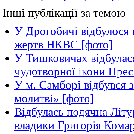
Інші публікації за темою
У Дрогобичі відбулося 
жертв НКВС [фото]
У Тишковичах відбулас
чудотворної ікони Прес
У м. Самборі відбувся з
молитві» [фото]
Відбулась подячна Літур
владики Григорія Кома