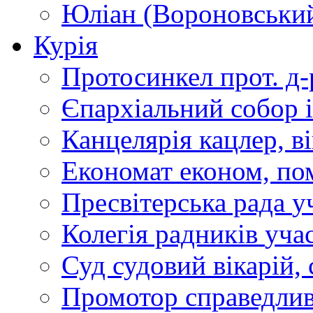
Юліан (Вороновськи
Курія
Протосинкел
прот. д
Єпархіальний собор
Канцелярія
кацлер, в
Економат
економ, по
Пресвітерська рада
у
Колегія радників
учас
Суд
судовий вікарій, с
Промотор справедлив