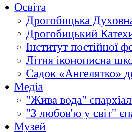
Освіта
Дрогобицька Духовна
Дрогобицький Катехи
Інститут постійної ф
Літня іконописна шк
Садок «Ангелятко»
д
Медіа
"Жива вода"
єпархіал
"З любов'ю у світ"
єп
Музей