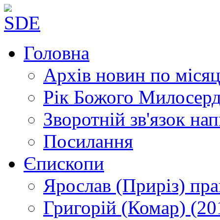
Головна
Архів новин
по місяц
Рік Божого Милосер
Зворотній зв'язок
нап
Посилання
Єпископи
Ярослав (Приріз)
пра
Григорій (Комар)
(20