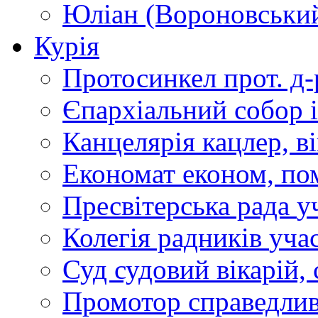
Юліан (Вороновськи
Курія
Протосинкел
прот. д
Єпархіальний собор
Канцелярія
кацлер, в
Економат
економ, по
Пресвітерська рада
у
Колегія радників
учас
Суд
судовий вікарій, с
Промотор справедлив