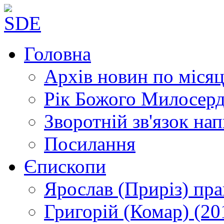
Головна
Архів новин
по місяц
Рік Божого Милосер
Зворотній зв'язок
нап
Посилання
Єпископи
Ярослав (Приріз)
пра
Григорій (Комар)
(20