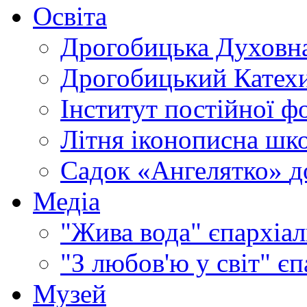
Освіта
Дрогобицька Духовна
Дрогобицький Катехи
Інститут постійної ф
Літня іконописна шк
Садок «Ангелятко»
д
Медіа
"Жива вода"
єпархіал
"З любов'ю у світ"
єп
Музей