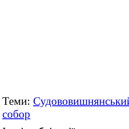
Теми:
Судововишнянський
собор