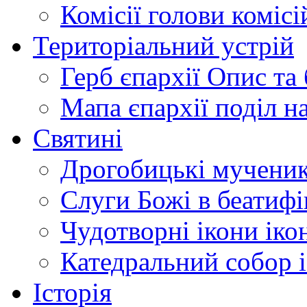
Комісії
голови комісі
Територіальний устрій
Герб єпархії
Опис та 
Мапа єпархії
поділ н
Святині
Дрогобицькі мучени
Слуги Божі
в беатиф
Чудотворні ікони
іко
Катедральний собор
Історія