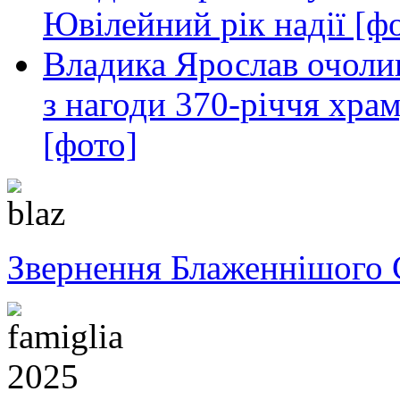
Ювілейний рік надії [ф
Владика Ярослав очолив
з нагоди 370-річчя хра
[фото]
Звернення Блаженнішого 