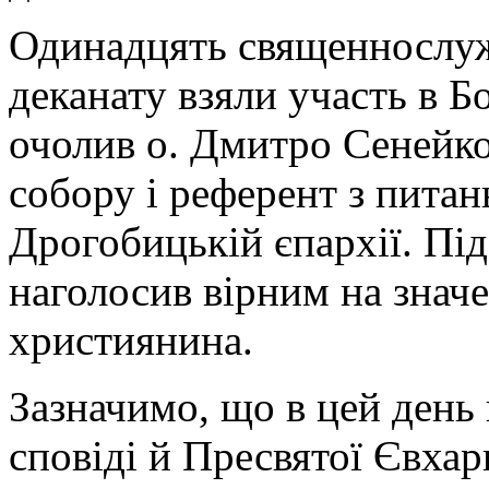
Одинадцять священнослу
деканату взяли участь в Б
очолив о. Дмитро Сенейк
собору і референт з питан
Дрогобицькій єпархії. Під
наголосив вірним на знач
християнина.
Зазначимо, що в цей день
сповіді й Пресвятої Євхар