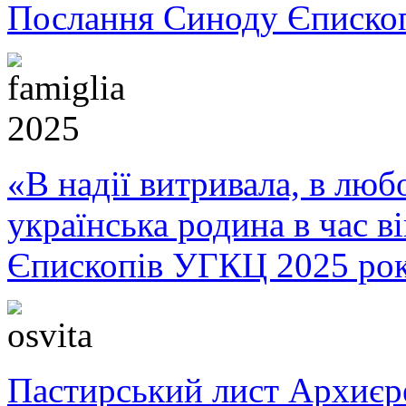
Послання Синоду Єписко
«В надії витривала, в любо
українська родина в час 
Єпископів УГКЦ 2025 ро
Пастирський лист Архиє