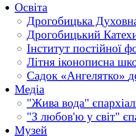
Освіта
Дрогобицька Духовна
Дрогобицький Катехи
Інститут постійної ф
Літня іконописна шк
Садок «Ангелятко»
д
Медіа
"Жива вода"
єпархіал
"З любов'ю у світ"
єп
Музей