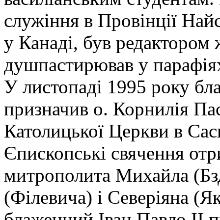
служіння в Провінції Най
у Канаді, був редактором
душпастирював у парафіях 
У листопаді 1995 року бл
призначив о. Корнилія Па
Католицької Церкви в Саск
Єпископські свячення отри
митрополита Михайла (Бзд
(Філевича) і Северіяна (
блаженний Іван Павло ІІ 