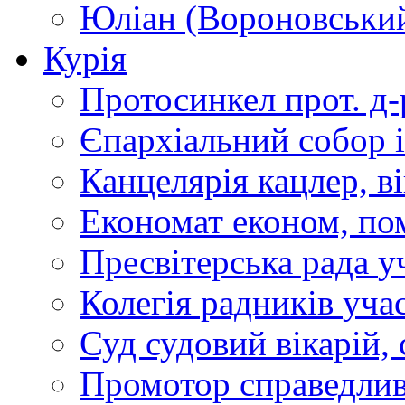
Юліан (Вороновськи
Курія
Протосинкел
прот. д
Єпархіальний собор
Канцелярія
кацлер, в
Економат
економ, по
Пресвітерська рада
у
Колегія радників
учас
Суд
судовий вікарій, с
Промотор справедлив