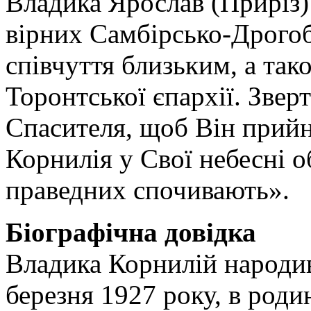
Владика Ярослав (Приріз) 
вірних Самбірсько-Дрогоб
співчуття близьким, а так
Торонтської єпархії. Звер
Спасителя, щоб Він прий
Корнилія у Свої небесні о
праведних спочивають».
Біографічна довідка
Владика Корнилій народив
березня 1927 року, в роди