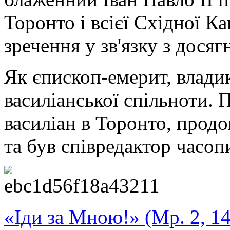
Торонто і всієї Східної К
зречення у зв'язку з дося
Як єпископ-емерит, влади
василіанської спільноти.
василіан в Торонто, про
та був співредактор часоп
«Іди за Мною!» (Мр. 2, 14