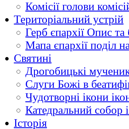
Комісії
голови комісі
Територіальний устрій
Герб єпархії
Опис та 
Мапа єпархії
поділ н
Святині
Дрогобицькі мучени
Слуги Божі
в беатиф
Чудотворні ікони
іко
Катедральний собор
Історія