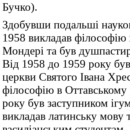
Бучко).
Здобувши подальші наукові
1958 викладав філософію 
Мондері та був душпастир
Від 1958 до 1959 року б
церкви Святого Івана Хрес
філософію в Оттавському 
року був заступником ігу
викладав латинську мову 
василіанським студентам. 