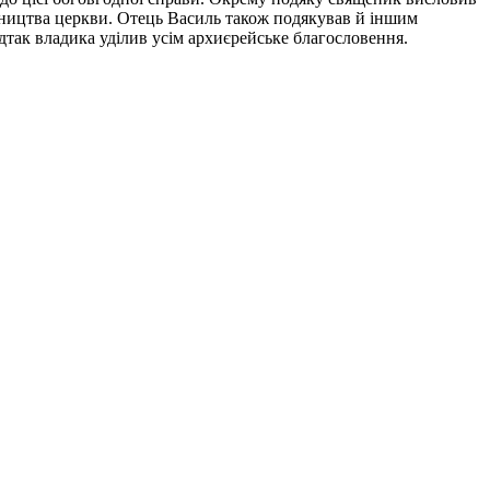
вництва церкви. Отець Василь також подякував й іншим
дтак владика уділив усім архиєрейське благословення.