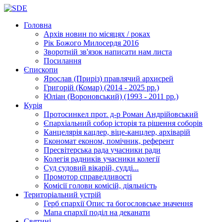
Головна
Архів новин
по місяцях / роках
Рік Божого Милосердя
2016
Зворотній зв'язок
написати нам листа
Посилання
Єпископи
Ярослав (Приріз)
правлячий архиєрей
Григорій (Комар)
(2014 - 2025 рр.)
Юліан (Вороновський)
(1993 - 2011 рр.)
Курія
Протосинкел
прот. д-р Роман Андрійовський
Єпархіальний собор
історія та рішення соборів
Канцелярія
кацлер, віце-канцлер, архіварій
Економат
економ, помічник, референт
Пресвітерська рада
учасники ради
Колегія радників
учасники колегії
Суд
судовий вікарій, судді...
Промотор справедливості
Комісії
голови комісій, діяльність
Територіальний устрій
Герб єпархії
Опис та богословське значення
Мапа єпархії
поділ на деканати
Святині