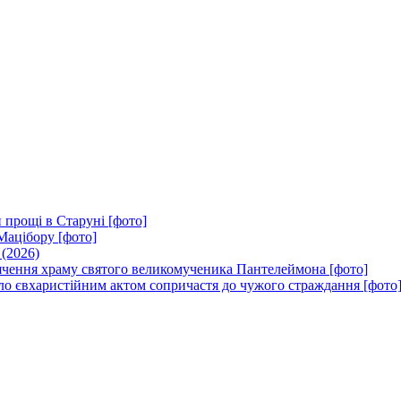
 прощі в Старуні [фото]
Мацібору [фото]
 (2026)
вячення храму святого великомученика Пантелеймона [фото]
ло євхаристійним актом сопричастя до чужого страждання [фото