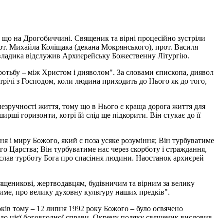
 що на Дрогобиччині. Священик та вірні процесійно зустріли
от. Михайла Коліщака (декана Мокрянського), прот. Василя
, владика відслужив Архиєрейську Божественну Літургію.
отьбу – між Христом і дияволом". За словами єпископа, диявол
трічі з Господом, коли людина приходить до Нього як до того,
незручності життя, тому що в Нього є краща дорога життя для
ирші горизонти, котрі їй слід ще підкорити. Він стукає до її
ня і миру Божого, який є поза усяке розуміння; Він турбуватиме
 Царства; Він турбуватиме нас через скорботу і страждання,
ослав турботу Бога про спасіння людини. Наостанок архиєрей
щеникові, жертводавцям, будівничим та вірним за велику
тиме, про велику духовну культуру наших предків".
оків тому – 12 липня 1992 року Божого – було освячено
 до цієї боговгодної справи. Окрему подяку священик висловив