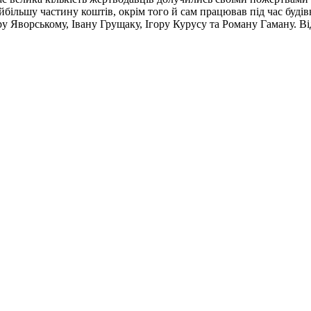
ільшу частину коштів, окрім того й сам працював під час буді
 Яворському, Івану Грущаку, Ігору Курусу та Роману Гаману. Ві