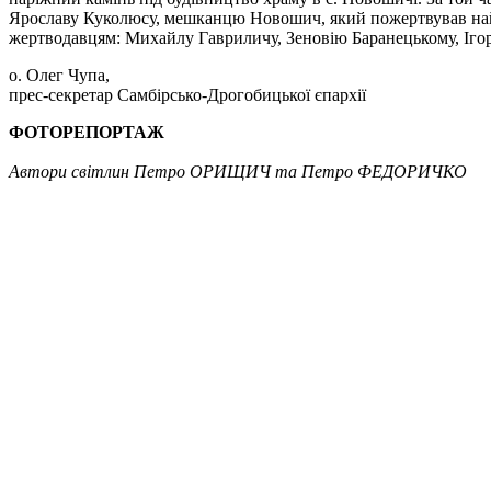
Ярославу Куколюсу, мешканцю Новошич, який пожертвував найб
жертводавцям: Михайлу Гавриличу, Зеновію Баранецькому, Ігору
о. Олег Чупа,
прес-секретар Самбірсько-Дрогобицької єпархії
ФОТОРЕПОРТАЖ
Автори світлин Петро ОРИЩИЧ та Петро ФЕДОРИЧКО