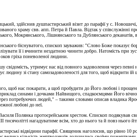
цький, здійснив душпастирський візит до парафії у с. Новошичі,
ваного храму свв. апп. Петра й Павла. Відтак у співслужінні пр
ицького, Мокрянського, Лішнянського та Дублянського деканатів
ського біснуватого, єпископ зауважив: "Слово Боже показує бор
лізувати її і вчинити нездатною чинити добро. Натомість при зус
з оков гріха поневоленої людини.
шу свідомість, утримує нас від повного задоволення через певні 
ує людину зі стану самозадоволеності для того, щоб відкрити їй ш
 того, щоб нас покарати, а щоб пробудити до Його любові і прощен
априклад синами і дочками Найвищого, спадкоємцями Його вічного
 через потребуючих людей," – такими словами описав владика Яр
ежної любові до неї.
Василя Полянка протоєрейським хрестом. Єпископ подякував свя
 тисячолітті нагадуватиме всім, хто до нього та й повз нього й
астирські відвідини парафії. Священик наголосив, що рівно 10 р
час велика кількість жертводавців долучились своїми пожертвами