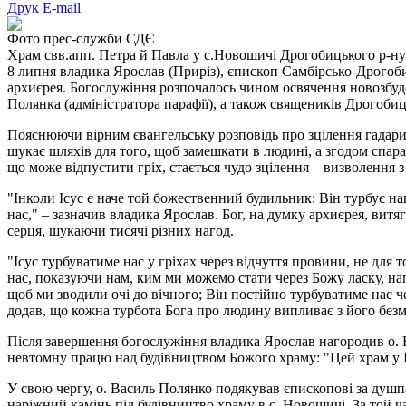
Друк
E-mail
Фото прес-служби СДЄ
Храм свв.апп. Петра й Павла у с.Новошичі Дрогобицького р-ну
8 липня владика Ярослав (Приріз), єпископ Самбірсько-Дрогоби
архиєрея. Богослужіння розпочалось чином освячення новозбудо
Полянка (адміністратора парафії), а також священиків Дрогоб
Пояснюючи вірним євангельську розповідь про зцілення гадарин
шукає шляхів для того, щоб замешкати в людині, а згодом спара
що може відпустити гріх, стається чудо зцілення – визволення 
"Інколи Ісус є наче той божественний будильник: Він турбує на
нас," – зазначив владика Ярослав. Бог, на думку архиєрея, витяг
серця, шукаючи тисячі різних нагод.
"Ісус турбуватиме нас у гріхах через відчуття провини, не для
нас, показуючи нам, ким ми можемо стати через Божу ласку, н
щоб ми зводили очі до вічного; Він постійно турбуватиме нас
додав, що кожна турбота Бога про людину випливає з його безм
Після завершення богослужіння владика Ярослав нагородив о. 
невтомну працю над будівництвом Божого храму: "Цей храм у ІІІ
У свою чергу, о. Василь Полянко подякував єпископові за душп
наріжний камінь під будівництво храму в с. Новошичі. За той 