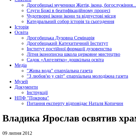
Дрогобицькі мученики
Житія, ікона, богослужіння..
Слуги Божі
в беатифікаційному процесі
Чудотворні ікони
ікони та відпустові місця
Катедральний собор
історія та сьогодення
Історія
Освіта
Дрогобицька Духовна Семінарія
Дрогобицький Катехитичний Інститут
Інститут постійної формації духовенства
Літня іконописна школа
церковне мистецтво
Садок «Ангелятко»
дошкільна освіта
Медіа
"Жива вода"
єпархіальна газета
"З любов'ю у світ"
єпархіальна молодіжна газета
Музей
Документи
Інструкції
НПФ "Покрова"
Питання експерту
відповідає Наталя Копичин
Владика Ярослав освятив хра
09 липня 2012