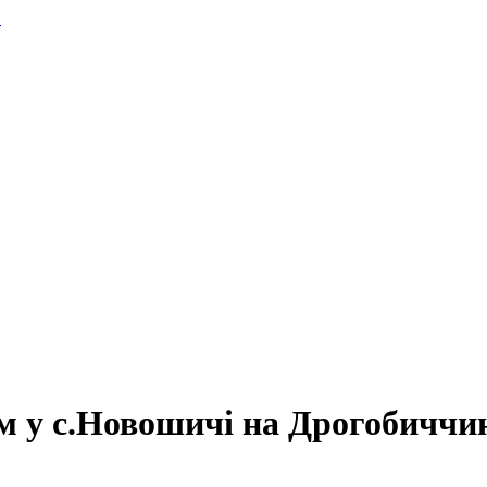
.
м у с.Новошичі на Дрогобиччин