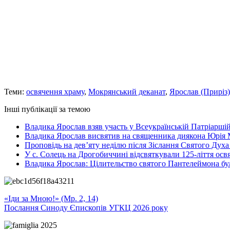
Теми:
освячення храму
,
Мокрянський деканат
,
Ярослав (Приріз)
Інші публікації за темою
Владика Ярослав взяв участь у Всеукраїнській Патріаршій
Владика Ярослав висвятив на священника диякона Юрія 
Проповідь на дев’яту неділю після Зіслання Святого Духа
У с. Солець на Дрогобиччині відсвяткували 125-ліття ос
Владика Ярослав: Цілительство святого Пантелеймона бу
«Іди за Мною!» (Мр. 2, 14)
Послання Синоду Єпископів УГКЦ 2026 року