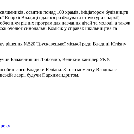
священиків, освятив понад 100 храмів, ініціатором будівництв
ої Єпархії Владиці вдалося розбудувати структури єпархії,
бленням різних програм для навчання дітей та молоді, а також
ж очолює синодальні Комісії: у справах шкільництва та
оку рішення №520 Трускавецької міської ради Владиці Юліяну
 вручив Блаженніший Любомир, Великий канцлер УКУ.
рогобицького Владики Юліана. З того моменту Владика є
ькій лаврі, будучи її архимандритом.
 року