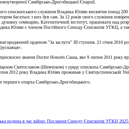
новоутвореної Самбірсько-Дрогобицької Єпархії.
вого єпископського служіння Владика Юліян висвятив понад 200 
тором багатьох з них був сам. За 12 років свого служіння повірен
 духовну семінарію, Катехитичний інститут, працювати над розро
адика Юліян є членом Постійного Синоду Єпископів УГКЦ, а тако
нагороджений орденом "За заслуги" ІІІ ступеня. 21 січня 2010 р
Трускавця».
присвоєно звання Doctor Honoris Causa, яке 9 липня 2011 року
ріархом Святославом (Шевчуком) з уряду єпископа Самбірсько-Д
пня 2012 року Владика Юліян проживав у Святоуспеннській Унівс
це першого єпарха Самбірсько-Дрогобицького.
їнська родина в час війни: Послання Синоду Єпископів УГКЦ 2025