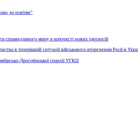
во до освітян"
а справедливого миру в контексті нових ідеологій
ства в теперішній ситуації військового вторгнення Росії в Укра
Самбірсько-Дрогобицької єпархії УГКЦ