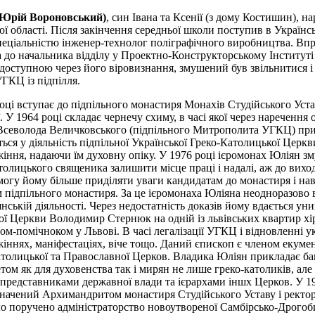
Юрій Вороновський)
, син Івана та Ксенії (з дому Костишин), н
ої області. Після закінчення середньої школи поступив в Українс
спеціальністю інженер-технолог поліграфічного виробництва. Вп
 до начальника відділу у Проектно-Конструкторському Інституті у
доступною через його віровизнання, змушений був звільнитися і
ГКЦ із підпілля.
оці вступає до підпільного монастиря Монахів Студійського Уста
ї. У 1964 році складає чернечу схиму, в часі якої через нареченн
Всеволода Величковського (підпільного Митрополита УГКЦ) прий
ься у діяльність підпільної Української Греко-Католицької Церкви
іння, надаючи їм духовну опіку. У 1976 році ієромонах Юліян зм
толицького священика залишити місце праці і надалі, аж до виход
могу йому більше приділяти уваги кандидатам до монастиря і нав
 підпільного монастиря. За це ієромонаха Юліяна неодноразово
нській діяльності. Через недостатність доказів йому вдається у
ої Церкви Володимир Стернюк на одній із львівських квартир хі
м-помічноком у Львові. В часі легалізації УГКЦ і відновленні у
іннях, маніфестаціях, віче тощо. Даний єпископ є членом екумен
толицької та Православної Церков. Владика Юліян прикладає баг
том як для духовенства так і мирян не лише греко-католиків, але
з представниками державної влади та ієрархами іншх Церков. У
начений Архимандритом монастиря Студійського Уставу і ректоро
о поручено адміністраторство новоутвореної Самбірсько-Дрогоби