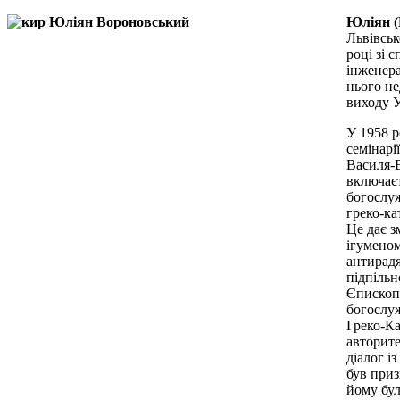
Юліян (
Львівськ
році зі 
інженера
нього не
виходу У
У 1958 р
семінарі
Василя-
включаєт
богослуж
греко-ка
Це дає з
ігуменом
антирадя
підпільн
Єпископо
богослуж
Греко-Ка
авторите
діалог і
був приз
йому бул