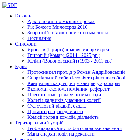
Головна
Архів новин
по місяцях / роках
Рік Божого Милосердя
2016
Зворотній зв'язок
написати нам листа
Посилання
Єпископи
Ярослав (Приріз)
правлячий архиєрей
Григорій (Комар)
(2014 - 2025 рр.)
Юліан (Вороновський)
(1993 - 2011 рр.)
Курія
Протосинкел
прот. д-р Роман Андрійовський
Єпархіальний собор
історія та рішення соборів
Канцелярія
кацлер, віце-канцлер, архіварій
Економат
економ, помічник, референт
Пресвітерська рада
учасники ради
Колегія радників
учасники колегії
Суд
судовий вікарій, судді...
Промотор справедливості
Комісії
голови комісій, діяльність
Територіальний устрій
Герб єпархії
Опис та богословське значення
Мапа єпархії
поділ на деканати
Святині