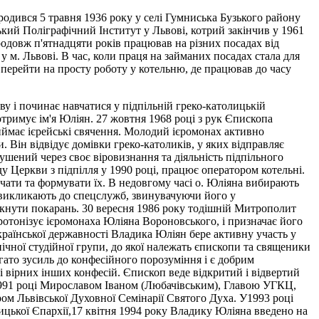
ародився 5 травня 1936 року у селі Гумниська Бузького району
ький Поліграфічний Інститут у Львові, котрий закінчив у 1961
родовж п'ятнадцяти років працював на різних посадах від
 м. Львові. В час, коли праця на займаних посадах стала для
 перейти на просту роботу у котельню, де працював до часу
ву і починає навчатися у підпільній греко-католицькій
я отримує ім'я Юліян. 27 жовтня 1968 році з рук Єпископа
має ієрейські свячення. Молодий ієромонах активно
. Він відвідує домівки греко-католиків, у яких відправляє
ушений через своє віровизнання та діяльність підпільного
у Церкви з підпілля у 1990 році, працює оператором котельні.
чати та формувати їх. В недовгому часі о. Юліяна вибирають
 викликають до спецслужб, звинувачуючи його у
никнути покарань. 30 вересня 1986 року тодішній Митрополит
ротонізує ієромонаха Юліяна Вороновського, і призначає його
країнської державності Владика Юліян бере активну участь у
ічної студійної групи, до якої належать єпископи та священики
ато зусиль до конфесійного порозуміння і є добрим
 і вірних інших конфесій. Єпископ веде відкритий і відвертий
 1991 році Мирославом Іваном (Любачівським), Главою УГКЦ,
м Львівської Духовної Семінарії Святого Духа. У1993 році
цької Єпархії,17 квітня 1994 року Владику Юліяна введено на