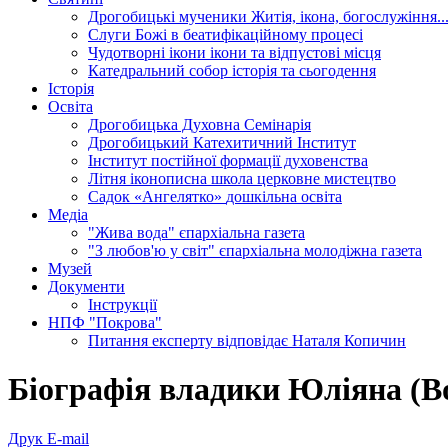
Дрогобицькі мученики
Житія, ікона, богослужіння..
Слуги Божі
в беатифікаційному процесі
Чудотворні ікони
ікони та відпустові місця
Катедральний собор
історія та сьогодення
Історія
Освіта
Дрогобицька Духовна Семінарія
Дрогобицький Катехитичний Інститут
Інститут постійної формації духовенства
Літня іконописна школа
церковне мистецтво
Садок «Ангелятко»
дошкільна освіта
Медіа
"Жива вода"
єпархіальна газета
"З любов'ю у світ"
єпархіальна молодіжна газета
Музей
Документи
Інструкції
НПФ "Покрова"
Питання експерту
відповідає Наталя Копичин
Біографія владики Юліяна (В
Друк
E-mail