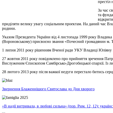
престіл 
За час с
та фунда
відкрити
приділяти велику увагу соціальним проектам. На даний час Вл
родини.
Указом Президента України від 4 листопада 1999 року Владика 
(Вороновському) присвоєно звання «Почесний громадянин м. 
1 липня 2011 року рішенням Вченої ради УКУ Владиці Юліяну 
27 жовтня 2011 року повідомлено про прийняття зречення Пат
Вислуженим Єпископом Самбірсько-Дрогобицької єпархії. Із ли
28 лютого 2013 року після важкої недуги перестало битись сер
Звернення Блаженнішого Святослава до Дня хворого
«В надії витривала, в любові сильна» (пор. Рим. 12, 12): укра