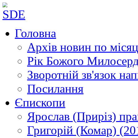
Головна
Архів новин
по місяц
Рік Божого Милосер
Зворотній зв'язок
нап
Посилання
Єпископи
Ярослав (Приріз)
пра
Григорій (Комар)
(20