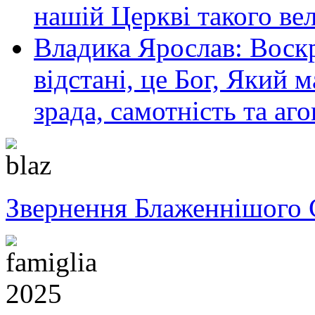
нашій Церкві такого ве
Владика Ярослав: Воскр
відстані, це Бог, Який м
зрада, самотність та аго
Звернення Блаженнішого 