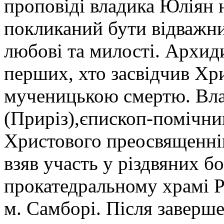
проповіді владика Юліян 
покликаний бути відважни
любові та милості. Архид
перших, хто засвідчив Хр
мученицькою смертю. Вла
(Приріз),єпископ-помічник
Христового преосвященні
взяв участь у різдвяних б
прокатедральному храмі Р
м. Самборі. Після заверше