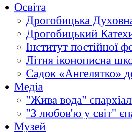
Освіта
Дрогобицька Духовна
Дрогобицький Катехи
Інститут постійної ф
Літня іконописна шк
Садок «Ангелятко»
д
Медіа
"Жива вода"
єпархіал
"З любов'ю у світ"
єп
Музей