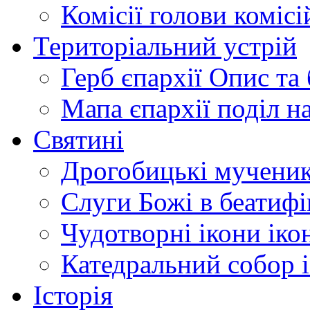
Комісії
голови комісі
Територіальний устрій
Герб єпархії
Опис та 
Мапа єпархії
поділ н
Святині
Дрогобицькі мучени
Слуги Божі
в беатиф
Чудотворні ікони
іко
Катедральний собор
Історія