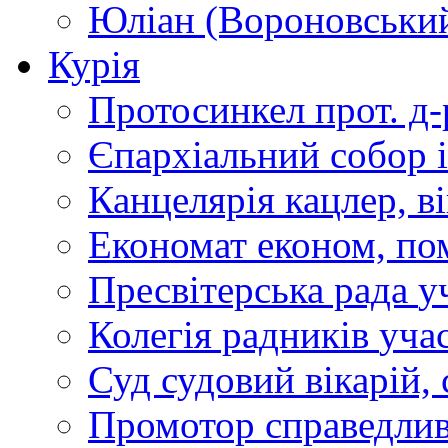
Юліан (Вороновськи
Курія
Протосинкел
прот. д
Єпархіальний собор
Канцелярія
кацлер, в
Економат
економ, по
Пресвітерська рада
у
Колегія радників
учас
Суд
судовий вікарій, с
Промотор справедлив