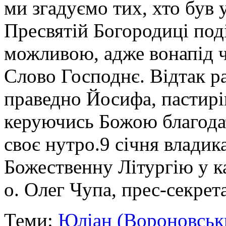
ми згадуємо тих, хто був 
Пресвятій Богородиці поді
можливою, адже вонапід ч
Слово Господнє. Відтак р
праведно Йосифа, пастирів
керуючись Божою благодат
своє нутро.9 січня владик
Божественну Літургію у 
о. Олег Чупа, прес-секрет
Теми:
Юліан (Вороновськ