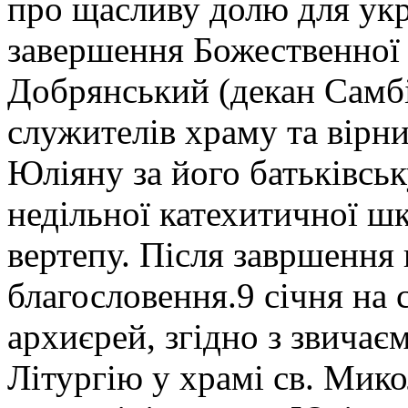
про щасливу долю для укр
завершення Божественної Л
Добрянський (декан Самбір
служителів храму та вірни
Юліяну за його батьківсь
недільної катехитичної ш
вертепу. Після завршення 
благословення.9 січня на
архиєрей, згідно з звичає
Літургію у храмі св. Мик