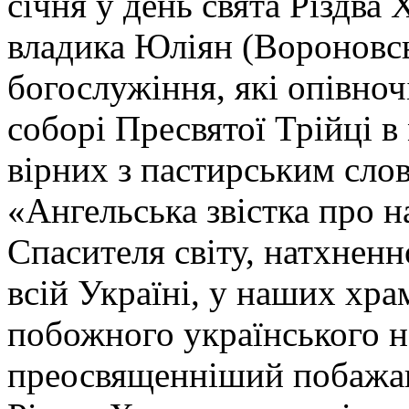
січня у день свята Різдв
владика Юліян (Вороновсь
богослужіння, які опівно
соборі Пресвятої Трійці в
вірних з пастирським слов
«Ангельська звістка про 
Спасителя світу, натхненн
всій Україні, у наших храм
побожного українського 
преосвященніший побажав