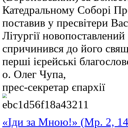
Катедральному Соборі Пре
поставив у пресвітери Ва
Літургії новопоставлений 
спричинився до його свяще
перші ієрейські благослов
о. Олег Чупа,
прес-секретар єпархії
«Іди за Мною!» (Мр. 2, 14