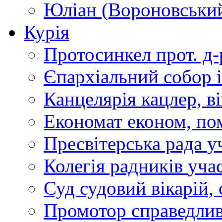
Юліан (Вороновськи
Курія
Протосинкел
прот. д
Єпархіальний собор
Канцелярія
кацлер, в
Економат
економ, по
Пресвітерська рада
у
Колегія радників
учас
Суд
судовий вікарій, с
Промотор справедлив