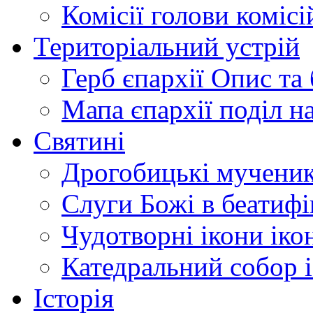
Комісії
голови комісі
Територіальний устрій
Герб єпархії
Опис та 
Мапа єпархії
поділ н
Святині
Дрогобицькі мучени
Слуги Божі
в беатиф
Чудотворні ікони
іко
Катедральний собор
Історія