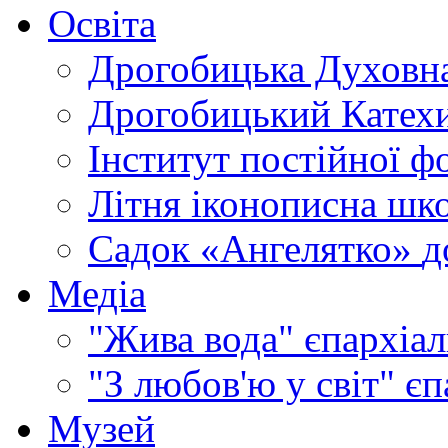
Освіта
Дрогобицька Духовна
Дрогобицький Катехи
Інститут постійної ф
Літня іконописна шк
Садок «Ангелятко»
д
Медіа
"Жива вода"
єпархіал
"З любов'ю у світ"
єп
Музей