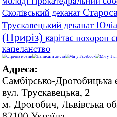
молоді
Прокатедральний со
Староса
Сколівський деканат
Юліа
Трускавецький деканат
(Приріз)
карітас
с
похорон
капеланство
Адреса:
Самбірсько-Дрогобицька 
вул. Трускавецька, 2
м. Дрогобич, Львівська об
82100 Україна