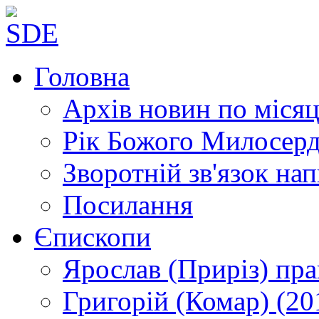
Головна
Архів новин
по місяц
Рік Божого Милосер
Зворотній зв'язок
нап
Посилання
Єпископи
Ярослав (Приріз)
пра
Григорій (Комар)
(20