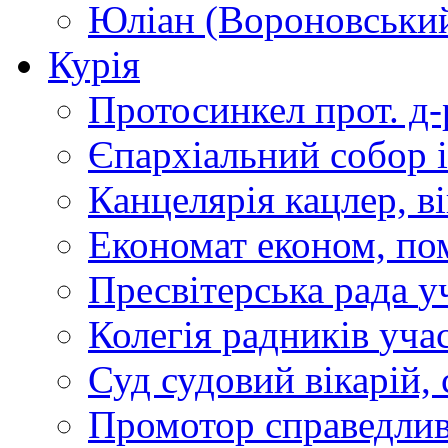
Юліан (Вороновськи
Курія
Протосинкел
прот. д
Єпархіальний собор
Канцелярія
кацлер, в
Економат
економ, по
Пресвітерська рада
у
Колегія радників
учас
Суд
судовий вікарій, с
Промотор справедлив