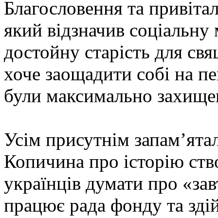
Благословення та привіта
який відзначив соціальну
достойну старість для свя
хоче заощадити собі на п
були максимально захище
Усім присутнім запам’ятал
Копичина про історію ств
українців думати про «зав
працює рада фонду та зді