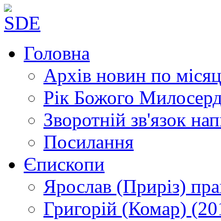
Головна
Архів новин
по місяц
Рік Божого Милосер
Зворотній зв'язок
нап
Посилання
Єпископи
Ярослав (Приріз)
пра
Григорій (Комар)
(20