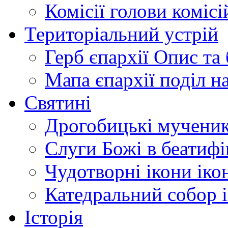
Комісії
голови комісі
Територіальний устрій
Герб єпархії
Опис та 
Мапа єпархії
поділ н
Святині
Дрогобицькі мучени
Слуги Божі
в беатиф
Чудотворні ікони
іко
Катедральний собор
Історія