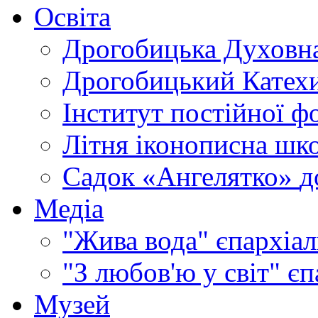
Освіта
Дрогобицька Духовна
Дрогобицький Катехи
Інститут постійної ф
Літня іконописна шк
Садок «Ангелятко»
д
Медіа
"Жива вода"
єпархіал
"З любов'ю у світ"
єп
Музей