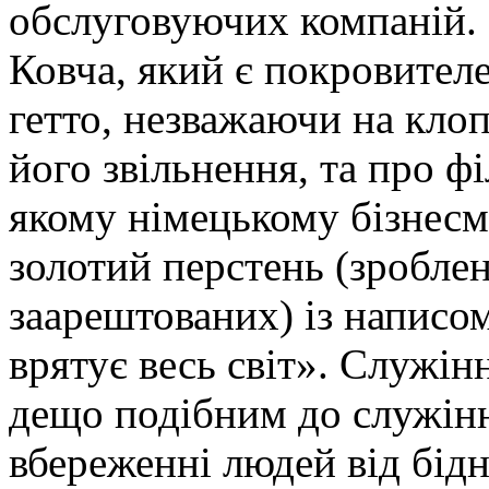
обслуговуючих компаній. 
Ковча, який є покровителе
гетто, незважаючи на кло
його звільнення, та про 
якому німецькому бізнесм
золотий перстень (зроблени
заарештованих) із написом
врятує весь світ». Служ
дещо подібним до служінн
вбереженні людей від бід