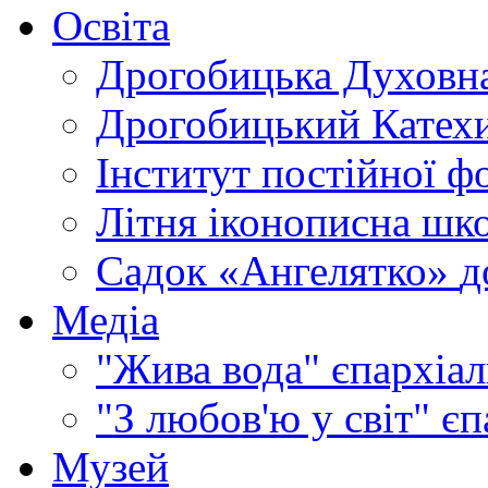
Освіта
Дрогобицька Духовна
Дрогобицький Катехи
Інститут постійної ф
Літня іконописна шк
Садок «Ангелятко»
д
Медіа
"Жива вода"
єпархіал
"З любов'ю у світ"
єп
Музей