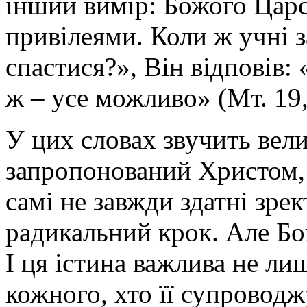
інший вимір: Божого Царс
привілеями. Коли ж учні 
спастися?», Він відповів:
ж – усе можливо» (Мт. 19,
У цих словах звучить вели
запропонований Христом,
самі не завжди здатні зре
радикальний крок. Але Бо
І ця істина важлива не лиш
кожного, хто її супроводж