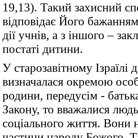
19,13). Такий захисний сп
відповідає Його бажанням.
дії учнів, а з іншого – за
постаті дитини.
У старозавітному Ізраїлі
визначалася окремою особ
родини, передусім - батьк
Закону, то вважалися люд
соціального життя. Вони н
частини народу Божого. Т