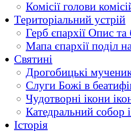
Комісії
голови комісі
Територіальний устрій
Герб єпархії
Опис та 
Мапа єпархії
поділ н
Святині
Дрогобицькі мучени
Слуги Божі
в беатиф
Чудотворні ікони
іко
Катедральний собор
Історія