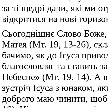
за ті щедрі дари, які ми о
відкритися на нові горизо
Сьогоднішнє Слово Боже, 
Матея (Мт. 19, 13-26), ск
бачимо, як до Ісуса привод
благословляє та ставить з
Небесне» (Мт. 19, 14). А 
зустріч Ісуса з юнаком, 
доброго маю чинити, щоб 