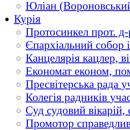
Юліан (Вороновськи
Курія
Протосинкел
прот. д
Єпархіальний собор
Канцелярія
кацлер, в
Економат
економ, по
Пресвітерська рада
у
Колегія радників
учас
Суд
судовий вікарій, с
Промотор справедлив