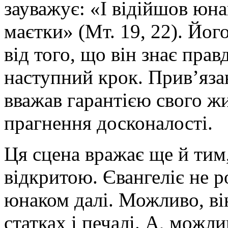
зауважує: «І відійшов юна
маєтки» (Мт. 19, 22). Його
від того, що він знає прав
наступний крок. Прив’язан
вважав гарантією свого ж
прагнення досконалості.
Ця сцена вражає ще й тим
відкритою. Євангеліє не р
юнаком далі. Можливо, він
статках і печалі. А, можли