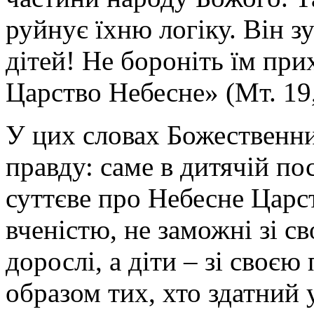
руйнує їхню логіку. Він з
дітей! Не бороніть їм при
Царство Небесне» (Мт. 19,
У цих словах Божественни
правду: саме в дитячій по
суттєве про Небесне Царс
вченістю, не заможні зі св
дорослі, а діти – зі своє
образом тих, хто здатний 