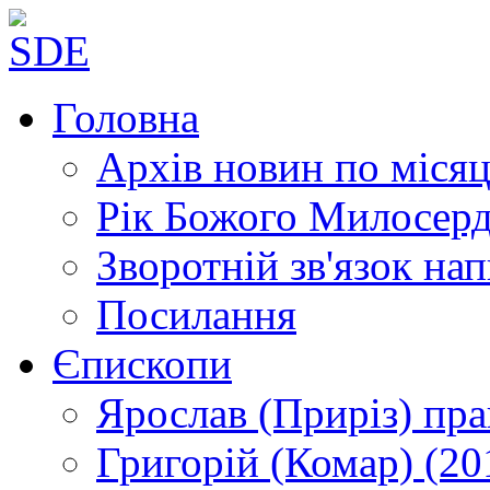
Головна
Архів новин
по місяц
Рік Божого Милосер
Зворотній зв'язок
нап
Посилання
Єпископи
Ярослав (Приріз)
пра
Григорій (Комар)
(20