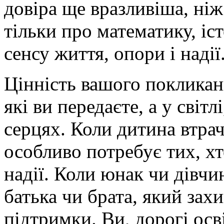
довіра ще вразливіша, ніж
тільки про математику, іс
сенсу життя, опори і надії
Цінність вашого покликан
які ви передаєте, а у світл
серцях. Коли дитина втрача
особливо потребує тих, хт
надії. Коли юнак чи дівчин
батька чи брата, який зах
підтримки. Ви, дорогі осв