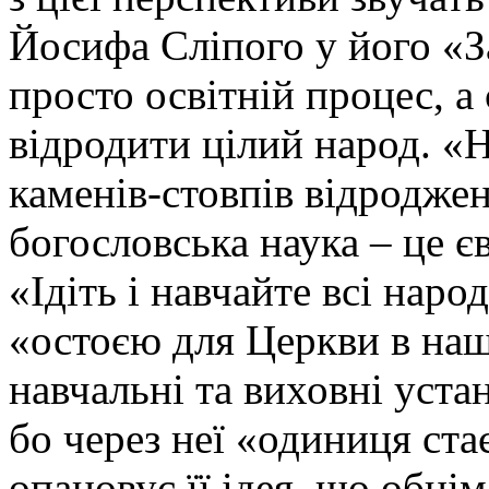
Йосифа Сліпого у його «За
просто освітній процес, а 
відродити цілий народ. «Н
каменів-стовпів відроджен
богословська наука – це є
«Ідіть і навчайте всі народ
«остоєю для Церкви в наші
навчальні та виховні уст
бо через неї «одиниця ста
опановує її ідея, що обніма