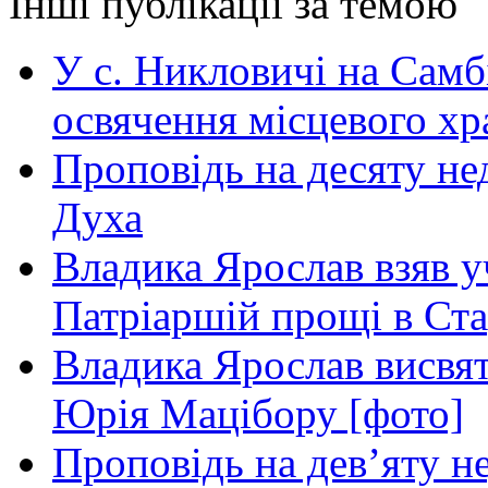
Інші публікації за темою
У с. Никловичі на Самб
освячення місцевого хр
Проповідь на десяту не
Духа
Владика Ярослав взяв у
Патріаршій прощі в Ста
Владика Ярослав висвя
Юрія Мацібору [фото]
Проповідь на дев’яту н