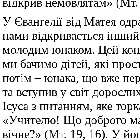
відкрив немовлятам» (Мт. 
У Євангелії від Матея одр
нами відкривається інший 
молодим юнаком. Цей кон
ми бачимо дітей, які прос
потім – юнака, що вже пе
та вступив у світ доросли
Ісуса з питанням, яке тор
«Учителю! Що доброго ма
вічне?» (Мт. 19, 16). У й