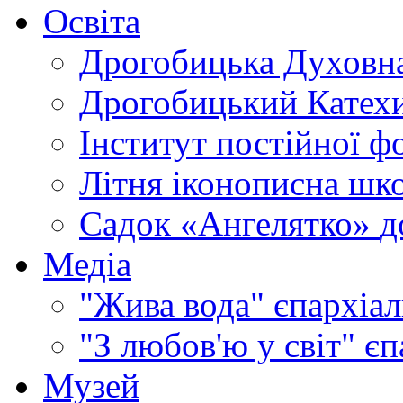
Освіта
Дрогобицька Духовна
Дрогобицький Катехи
Інститут постійної ф
Літня іконописна шк
Садок «Ангелятко»
д
Медіа
"Жива вода"
єпархіал
"З любов'ю у світ"
єп
Музей