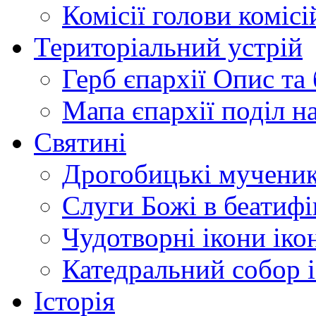
Комісії
голови комісі
Територіальний устрій
Герб єпархії
Опис та 
Мапа єпархії
поділ н
Святині
Дрогобицькі мучени
Слуги Божі
в беатиф
Чудотворні ікони
іко
Катедральний собор
Історія