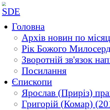
Головна
Архів новин
по місяц
Рік Божого Милосер
Зворотній зв'язок
нап
Посилання
Єпископи
Ярослав (Приріз)
пра
Григорій (Комар)
(20