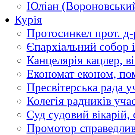
Юліан (Вороновськи
Курія
Протосинкел
прот. д
Єпархіальний собор
Канцелярія
кацлер, в
Економат
економ, по
Пресвітерська рада
у
Колегія радників
учас
Суд
судовий вікарій, с
Промотор справедлив