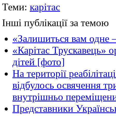
Теми:
карітас
Інші публікації за темою
«Залишиться вам одне —
«Карітас Трускавець» ор
дітей [фото]
На території реабілітац
відбулось освячення т
внутрішньо переміщени
Представники Українськ