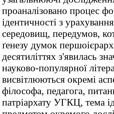
проаналізовано процес ф
ідентичності з урахування
середовищ, передумов, кот
ґенезу думок першоієрарх
десятиліттях з'явилась зна
науково-популярної літера
висвітлюються окремі аспе
філософа, педагога, питан
патріархату УГКЦ, тема ід
предметом окремого досл