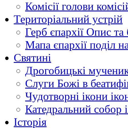
Комісії
голови комісі
Територіальний устрій
Герб єпархії
Опис та 
Мапа єпархії
поділ н
Святині
Дрогобицькі мучени
Слуги Божі
в беатиф
Чудотворні ікони
іко
Катедральний собор
Історія