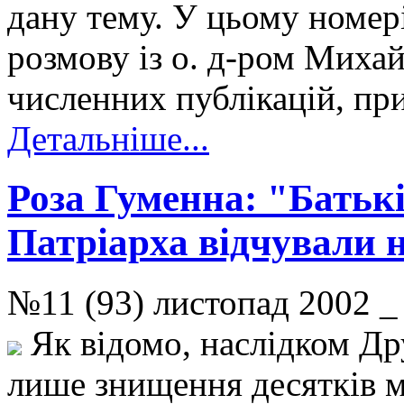
дану тему. У цьому номе
розмову із о. д-ром Мих
численних публікацій, пр
Детальніше...
Роза Гуменна: "Батьк
Патріарха відчували н
№11 (93) листопад 2002
Як відомо, наслідком Дру
лише знищення десятків м