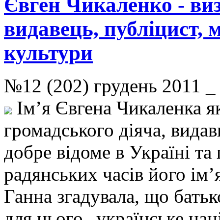
Євген Чикаленко - ви
видавець, публіцист, 
культури
№12 (202) грудень 2011
Ім’я Євгена Чикаленка я
громадського діяча, видав
добре відоме в Україні та 
радянських часів його ім’
Ганна згадувала, що бать
для нього „українське на