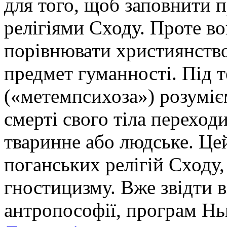
для того, щоб заповнити п
релігіями Сходу. Проте в
порівнювати християнство 
предмет гуманності. Під 
(«метемпсихоза») розуміє
смерті свого тіла переходи
тваринне або людське. Це
поганських релігій Сходу,
гностицизму. Вже звідти в
антропософії, програм Нью