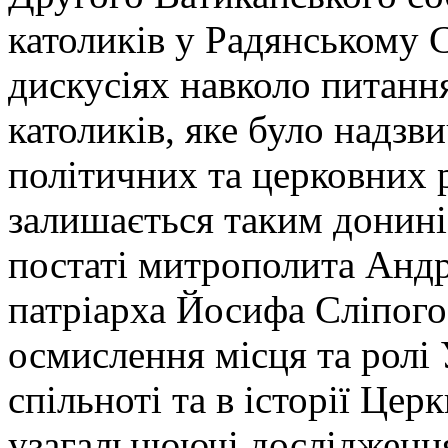
католиків у Радянському С
дискусіях навколо питанн
католиків, яке було надзв
політичних та церковних р
залишається таким донині
постаті митрополита Андр
патріарха Йосифа Сліпого 
осмислення місця та ролі
спільноті та в історії Цер
узагальнюючі дослідження