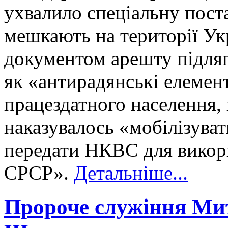
ухвалило спеціальну поста
мешкають на території Ук
документом арешту підляга
як «антирадянські елемен
працездатного населення, в
наказувалось «мобілізуват
передати НКВС для викори
СРСР».
Детальніше...
Пророче служіння Ми