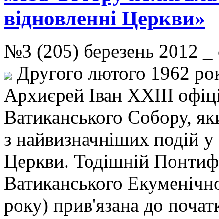
відновленні Церкви»
№3 (205) березень 2012 
Другого лютого 1962 рок
Архиєрей Іван XXIII офіц
Ватиканського Собору, як
з найвизначніших подій у 
Церкви. Тодішній Понтифік
Ватиканського Екуменічн
року) прив'язана до поча