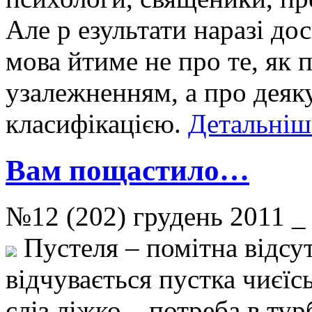
Але р езультати наразі дос
мова йтиме не про те, як 
узалежненням, а про деяку
класифікацією.
Детальніше
Вам пощастило…
№12 (202) грудень 201
Пустеля – помітна відсут
відчувається пустка чиєїсь
сліз ліжко – потреба в тур