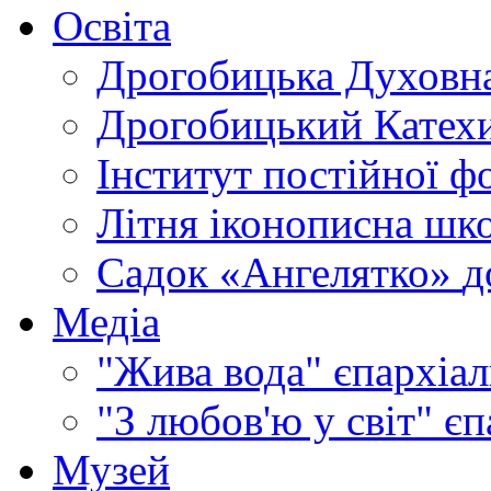
Освіта
Дрогобицька Духовна
Дрогобицький Катехи
Інститут постійної ф
Літня іконописна шк
Садок «Ангелятко»
д
Медіа
"Жива вода"
єпархіал
"З любов'ю у світ"
єп
Музей