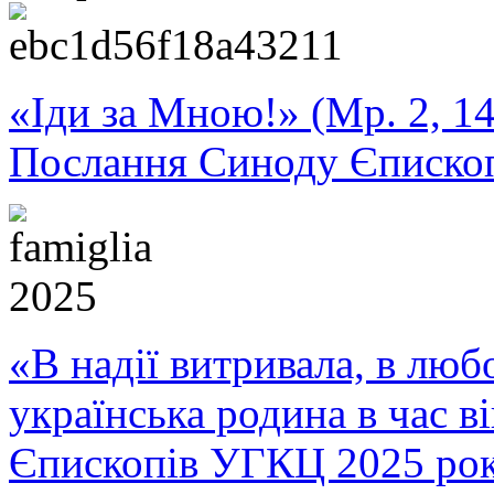
«Іди за Мною!» (Мр. 2, 14
Послання Синоду Єписко
«В надії витривала, в любо
українська родина в час 
Єпископів УГКЦ 2025 ро