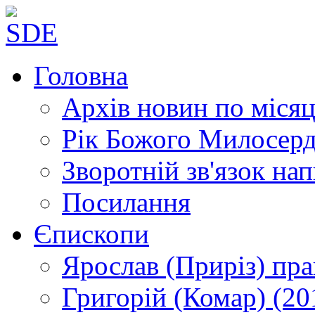
Головна
Архів новин
по місяц
Рік Божого Милосер
Зворотній зв'язок
нап
Посилання
Єпископи
Ярослав (Приріз)
пра
Григорій (Комар)
(20