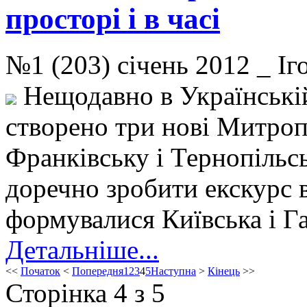
просторі і в часі
№1 (203) січень 2012 _ 
Нещодавно в Українській
створено три нові Митропо
Франківську і Тернопільсь
доречно зробити екскурс в
формувалися Київська і Г
Детальніше...
<<
Початок
<
Попередня
1
2
3
4
5
Наступна
>
Кінець
>>
Сторінка 4 з 5