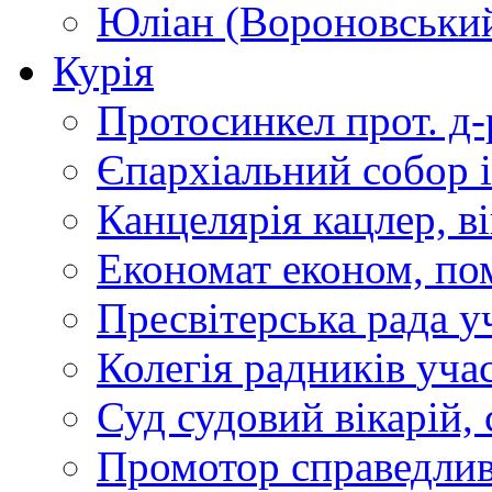
Юліан (Вороновськи
Курія
Протосинкел
прот. д
Єпархіальний собор
Канцелярія
кацлер, в
Економат
економ, по
Пресвітерська рада
у
Колегія радників
учас
Суд
судовий вікарій, с
Промотор справедлив