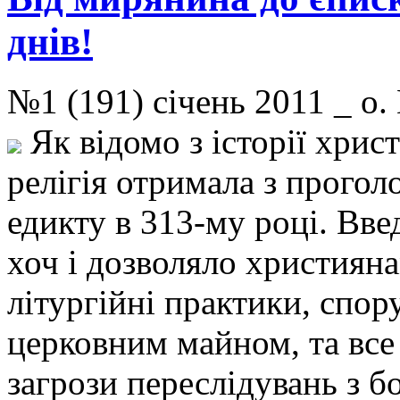
днів!
№1 (191) січень 2011 _
Як відомо з історії хрис
релігія отримала з прого
едикту в 313-му році. Вве
хоч і дозволяло християн
літургійні практики, спор
церковним майном, та все
загрози переслідувань з б