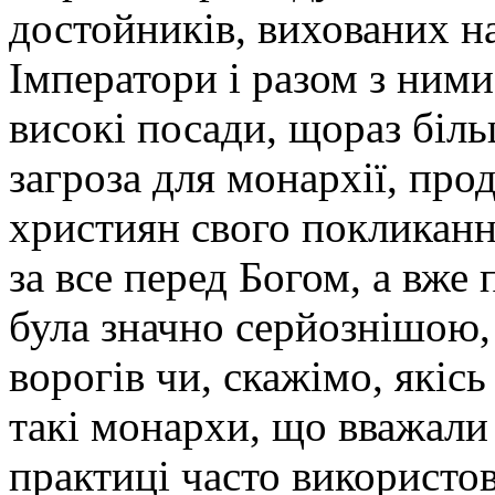
достойників, вихованих н
Імператори і разом з ними
високі посади, щораз біл
загроза для монархії, пр
християн свого покликан
за все перед Богом, а вже 
була значно серйознішою,
ворогів чи, скажімо, якіс
такі монархи, що вважали
практиці часто використо