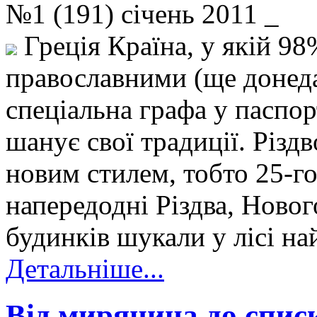
№1 (191) січень 2011 _
Греція Країна, у якій 9
православними (ще донедав
спеціальна графа у паспор
шанує свої традиції. Різд
новим стилем, тобто 25-го 
напередодні Різдва, Ново
будинків шукали у лісі на
Детальніше...
Від мирянина до єписк