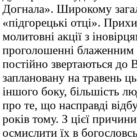
Догнала». Широкому загал
«підгорецькі отці». Прих
молитовні акції з іновір
проголошенні блаженним П
постійно звертаються до 
заплановану на травень ць
іншого боку, більшість л
про те, що насправді відб
років тому. З цієї причини
осмислити їх в богословс