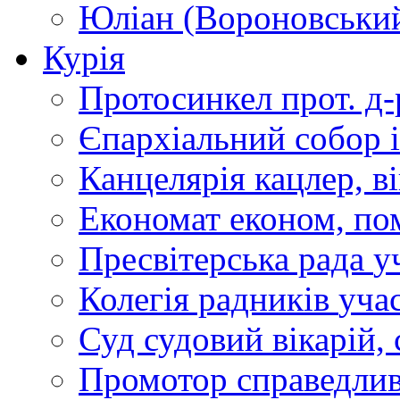
Юліан (Вороновськи
Курія
Протосинкел
прот. д
Єпархіальний собор
Канцелярія
кацлер, в
Економат
економ, по
Пресвітерська рада
у
Колегія радників
учас
Суд
судовий вікарій, с
Промотор справедлив