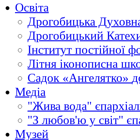
Освіта
Дрогобицька Духовна
Дрогобицький Катехи
Інститут постійної ф
Літня іконописна шк
Садок «Ангелятко»
д
Медіа
"Жива вода"
єпархіал
"З любов'ю у світ"
єп
Музей