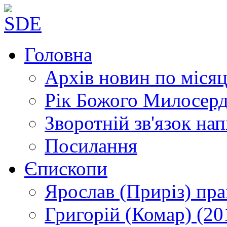
Головна
Архів новин
по місяц
Рік Божого Милосер
Зворотній зв'язок
нап
Посилання
Єпископи
Ярослав (Приріз)
пра
Григорій (Комар)
(20