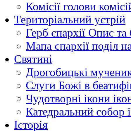
Комісії
голови комісі
Територіальний устрій
Герб єпархії
Опис та 
Мапа єпархії
поділ н
Святині
Дрогобицькі мучени
Слуги Божі
в беатиф
Чудотворні ікони
іко
Катедральний собор
Історія