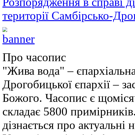
Розпорядження в справі ді
території Самбірсько-Дро
Про часопис
"Жива вода" – єпархіальна
Дрогобицької єпархії – за
Божого. Часопис є щоміс
складає 5800 примірників.
дізнається про актуальні 