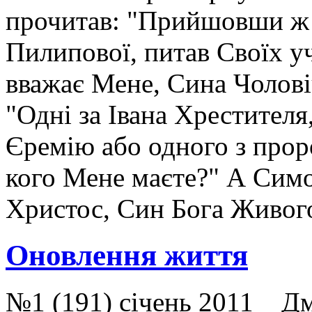
прочитав: "Прийшовши ж І
Пилипової, питав Своїх учн
вважає Мене, Сина Чолові
"Одні за Івана Хрестителя,
Єремію або одного з проро
кого Мене маєте?" А Симон
Христос, Син Бога Живог
Оновлення життя
№1 (191) січень 2011 