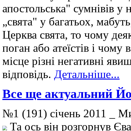
апостольська" сумнівів у н
„свята" у багатьох, мабут
Церква свята, то чому дея
поган або атеїстів і чому 
місце різні негативні яв
відповідь.
Детальніше...
Все ще актуальний Йо
№1 (191) січень 2011 _ 
Та ось він розгорнув Єва