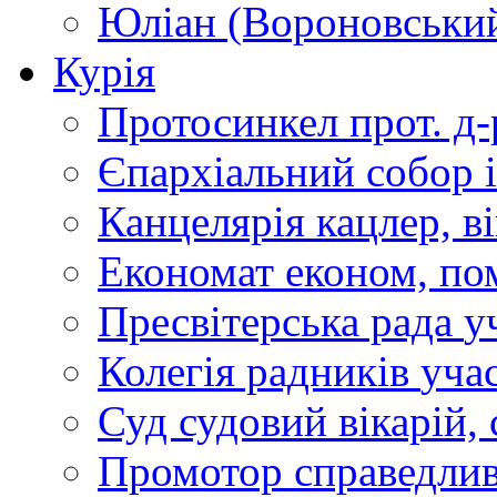
Юліан (Вороновськи
Курія
Протосинкел
прот. д
Єпархіальний собор
Канцелярія
кацлер, в
Економат
економ, по
Пресвітерська рада
у
Колегія радників
учас
Суд
судовий вікарій, с
Промотор справедлив