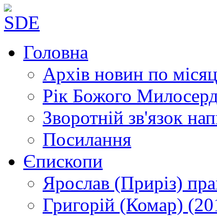
Головна
Архів новин
по місяц
Рік Божого Милосер
Зворотній зв'язок
нап
Посилання
Єпископи
Ярослав (Приріз)
пра
Григорій (Комар)
(20