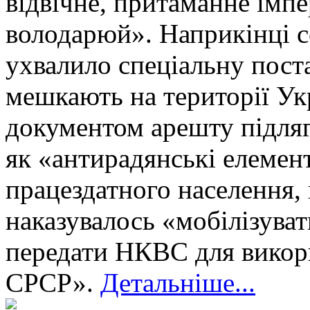
відвічне, притаманне імпе
володарюй». Наприкінці 
ухвалило спеціальну поста
мешкають на території Ук
документом арешту підляга
як «антирадянські елемен
працездатного населення, в
наказувалось «мобілізуват
передати НКВС для викори
СРСР».
Детальніше...