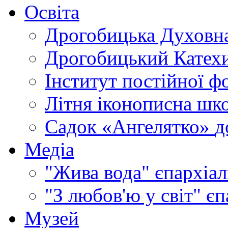
Освіта
Дрогобицька Духовна
Дрогобицький Катехи
Інститут постійної ф
Літня іконописна шк
Садок «Ангелятко»
д
Медіа
"Жива вода"
єпархіал
"З любов'ю у світ"
єп
Музей