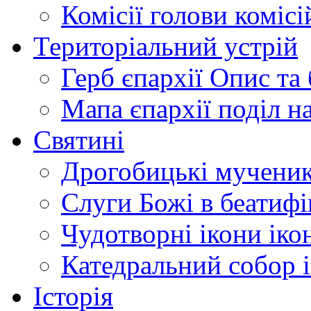
Комісії
голови комісі
Територіальний устрій
Герб єпархії
Опис та 
Мапа єпархії
поділ н
Святині
Дрогобицькі мучени
Слуги Божі
в беатиф
Чудотворні ікони
іко
Катедральний собор
Історія