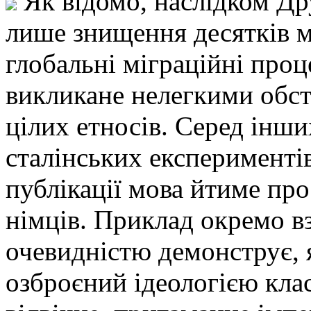
Як відомо, наслідком Дру
лише знищення десятків м
глобальні міграційні про
викликане нелегкими обст
цілих етносів. Серед інши
сталінських експериментів
публікації мова йтиме про
німців. Приклад окремо вз
очевидністю демонструє, 
озброєний ідеологією кла