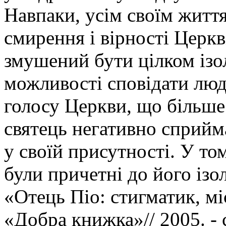
Навпаки, усім своїм життя
смирення і вірності Церкві
змушений бути цілком ізо
можливості сповідати люде
голосу Церкви, що більше 
святець негативно сприйм
у своїй присутності. У то
були причетні до його ізол
«Отець Піо: стигматик, мі
«Добра книжка»// 2005. - 