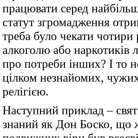
працювати серед найбільш
статут згромадження отри
треба було чекати чотири 
алкоголю або наркотиків 
про потреби інших? І то н
цілком незнайомих, чужих
релігією.
Наступний приклад – свят
знаний як Дон Боско, що ж
подвижник віри був всесв