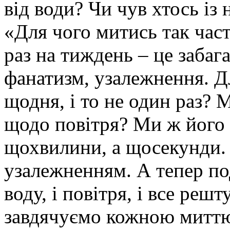
від води? Чи чув хтось із
«Для чого митись так част
раз на тиждень – це забага
фанатизм, узалежнення. Д
щодня, і то не один раз? 
щодо повітря? Ми ж його 
щохвилини, а щосекунди. 
узалежненням. А тепер по
воду, і повітря, і все реш
завдячуємо кожною миттю