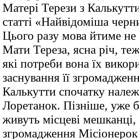
Матері Терези з Калькутти
статті «Найвідоміша черн
Цього разу мова йтиме не
Мати Тереза, ясна річ, те
які потреби вона їх викор
заснування її згромаджен
Калькутти спочатку належ
Лоретанок. Пізніше, уже б
живуть місцеві мешканці,
згромадження Місіонерок