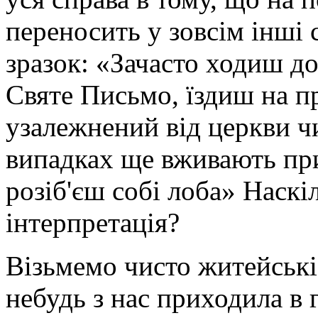
переносить у зовсім інші
зразок: «Зачасто ходиш д
Святе Письмо, їздиш на п
узалежнений від церкви чи 
випадках ще вживають при
розіб'єш собі лоба» Наскі
інтерпретація?
Візьмемо чисто житейські
небудь з нас приходила в 