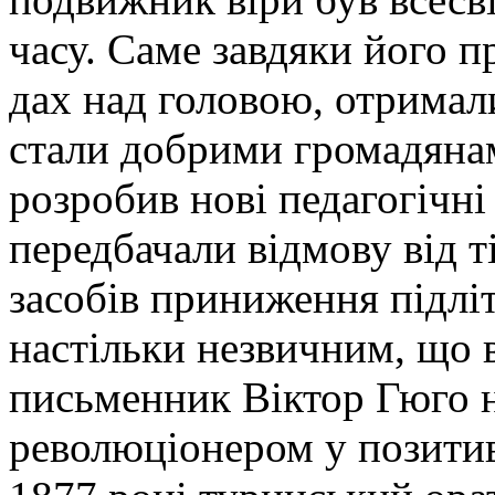
часу. Саме завдяки його п
дах над головою, отримали
стали добрими громадянам
розробив нові педагогічні
передбачали відмову від т
засобів приниження підліт
настільки незвичним, що
письменник Віктор Гюго н
революціонером у позитив