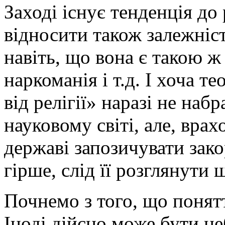
Заході існує тенденція до
відносити також залежність
навіть, що вона є такою ж
наркоманія і т.д. І хоча т
від релігії» наразі не на
науковому світі, але, вра
державі запозичувати зак
гірше, слід її розглянути
Почнемо з того, що понятт
Іноді дійсно може бути не