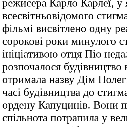
режисера Карло Карлеї, у
всесвітньовідомого стигм
фільмі висвітлено одну ре
сорокові роки минулого ст
ініціативою отця Піо неда
розпочалося будівництво в
отримала назву Дім Полег
часі будівництва до стигм
ордену Капуцинів. Вони 
спільнота потрапила у вел