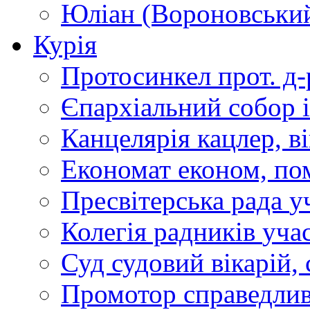
Юліан (Вороновськи
Курія
Протосинкел
прот. д
Єпархіальний собор
Канцелярія
кацлер, в
Економат
економ, по
Пресвітерська рада
у
Колегія радників
учас
Суд
судовий вікарій, с
Промотор справедлив