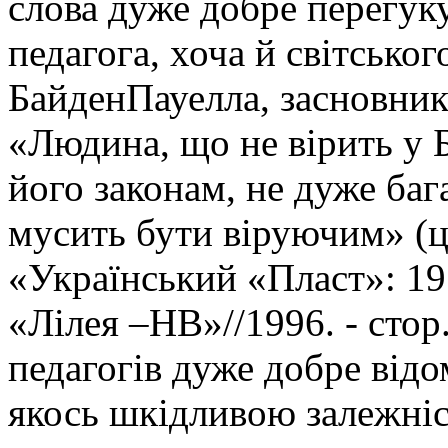
слова дуже добре перегук
педагога, хоча й світсько
БайденПауелла, засновника
«Людина, що не вірить у Б
його законам, не дуже баг
мусить бути віруючим» (ци
«Український «Пласт»: 19
«Лілея –НВ»//1996. - стор
педагогів дуже добре відо
якось шкідливою залежніс