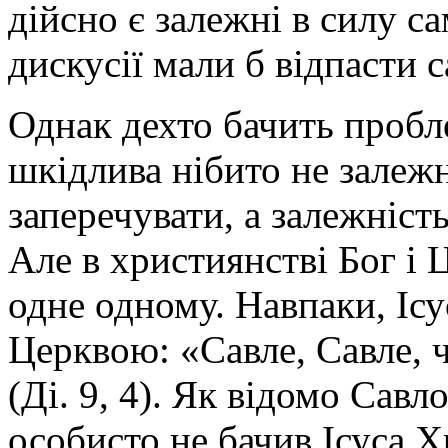
дійсно є залежні в силу с
дискусії мали б відпасти с
Однак дехто бачить пробле
шкідлива нібито не залежн
заперечувати, а залежність
Але в християнстві Бог і 
одне одному. Навпаки, Ісу
Церквою: «Савле, Савле, 
(Ді. 9, 4). Як відомо Савло
особисто не бачив Ісуса Х