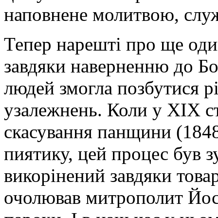
наповнене молитвою, служ
Тепер нарешті про ще од
завдяки наверненню до Бог
людей змогла позбутися р
узалежнень. Коли у ХІХ ст
скасування панщини (1848 
пиятику, цей процес був з
викорінений завдяки товар
очолював митрополит Йос