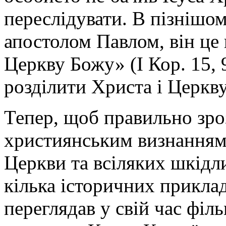
переслідувати. В пізнішо
апостолом Павлом, він це
Церкву Божу» (І Кор. 15, 
розділити Христа і Церкв
Тепер, щоб правильно зроз
християнським визнанням с
Церкви та всіляких шкідл
кілька історичних прикладі
переглядав у свій час філ