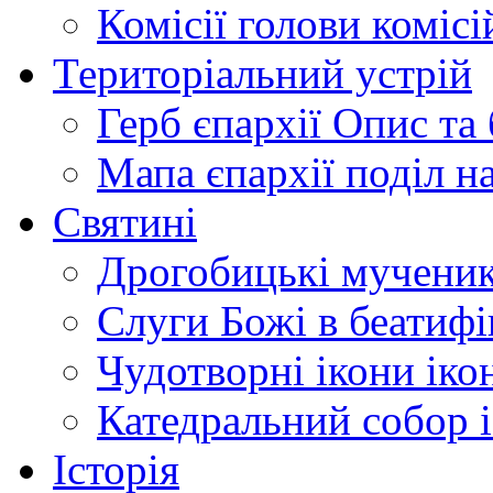
Комісії
голови комісі
Територіальний устрій
Герб єпархії
Опис та 
Мапа єпархії
поділ н
Святині
Дрогобицькі мучени
Слуги Божі
в беатиф
Чудотворні ікони
іко
Катедральний собор
Історія