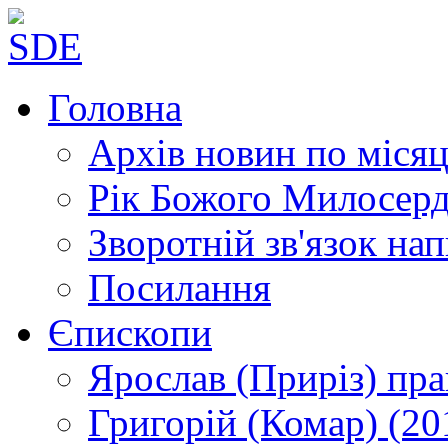
Головна
Архів новин
по місяц
Рік Божого Милосер
Зворотній зв'язок
нап
Посилання
Єпископи
Ярослав (Приріз)
пра
Григорій (Комар)
(20