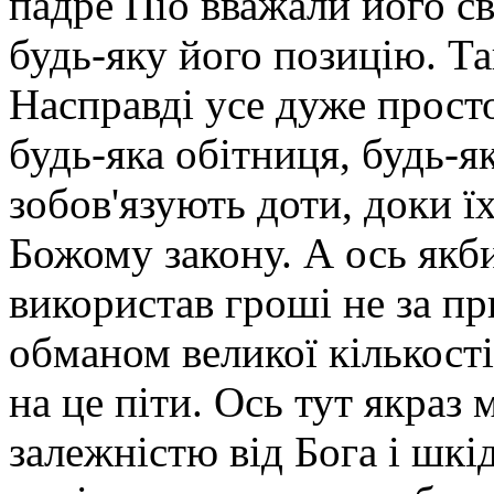
падре Піо вважали його св
будь-яку його позицію. Та
Насправді усе дуже прост
будь-яка обітниця, будь-я
зобов'язують доти, доки ї
Божому закону. А ось якби
використав гроші не за пр
обманом великої кількості 
на це піти. Ось тут якраз
залежністю від Бога і шк