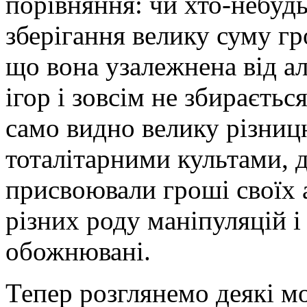
порівняння: чи хто-небудь
зберігання велику суму гр
що вона узалежнена від ал
ігор і зовсім не збираєтьс
само видно велику різни
тоталітарними культами, д
присвоювали гроші своїх 
різних роду маніпуляцій 
обожнювані.
Тепер розглянемо деякі м