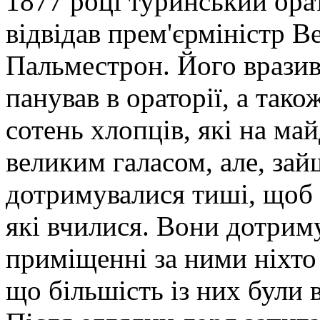
1877 році туринський ора
відвідав прем'єрміністр В
Пальместрон. Його вразив
панував в ораторії, а тако
сотень хлопців, які на ма
великим галасом, але, за
дотримувалися тиші, щоб 
які вчилися. Вони дотриму
приміщенні за ними ніхто 
що більшість із них були 