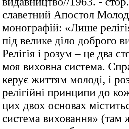
видавництво//1963. - стор
славетний Апостол Молоді 
монографій: «Лише реліг
під велике діло доброго в
Релігія і розум – це два с
моя виховна система. Спра
керує життям молоді, і ро
релігійні принципи до ко
цих двох основах містить
система виховання» (там же