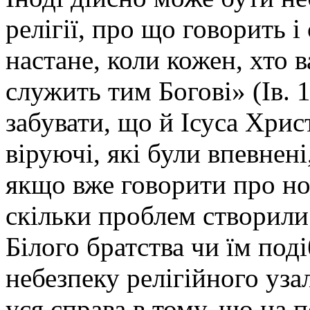
релігії, про що говорить і
настане, коли кожен, хто 
служить тим Богові» (Ів. 1
забувати, що й Ісуса Христ
віруючі, які були впевнен
якщо вже говорити про нов
скільки проблем створили 
Білого братства чи їм под
небезпеку релігійного уз
уся справа в тому, що на п