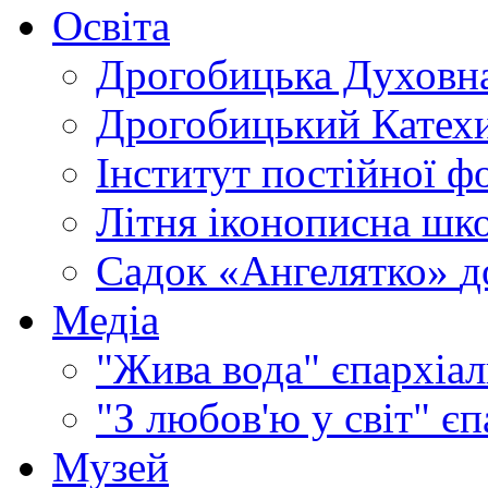
Освіта
Дрогобицька Духовна
Дрогобицький Катехи
Інститут постійної ф
Літня іконописна шк
Садок «Ангелятко»
д
Медіа
"Жива вода"
єпархіал
"З любов'ю у світ"
єп
Музей