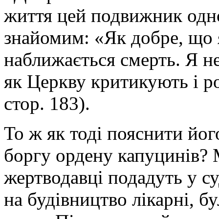
життя цей подвижник одно
знайомим: «Як добре, що 
наближається смерть. Я не
як Церкву критикують і ро
стор. 183).
То ж як тоді пояснити його
боргу ордену капуцинів? 
жертводавці подадуть у су
на будівництво лікарні, б