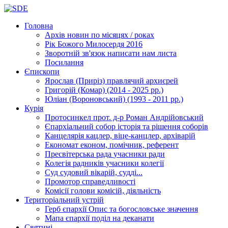
Головна
Архів новин
по місяцях / роках
Рік Божого Милосердя
2016
Зворотній зв'язок
написати нам листа
Посилання
Єпископи
Ярослав (Приріз)
правлячий архиєрей
Григорій (Комар)
(2014 - 2025 рр.)
Юліан (Вороновський)
(1993 - 2011 рр.)
Курія
Протосинкел
прот. д-р Роман Андрійовський
Єпархіальний собор
історія та рішення соборів
Канцелярія
кацлер, віце-канцлер, архіварій
Економат
економ, помічник, референт
Пресвітерська рада
учасники ради
Колегія радників
учасники колегії
Суд
судовий вікарій, судді...
Промотор справедливості
Комісії
голови комісій, діяльність
Територіальний устрій
Герб єпархії
Опис та богословське значення
Мапа єпархії
поділ на деканати
Святині