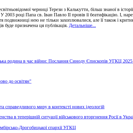
світньовідомої черниці Терези з Калькутти, більш знаної в історії
 У 2003 році Папа св. Іван Павло ІІ провів її беатифікацію. І, н
 подвижниці нею не тільки захоплювалися, але її також і критикув
дів буде призначена ця публікація.
Детальніше...
їнська родина в час війни: Послання Синоду Єпископів УГКЦ 2025
во до освітян"
а справедливого миру в контексті нових ідеологій
ства в теперішній ситуації військового вторгнення Росії в Укра
Самбірсько-Дрогобицької єпархії УГКЦ