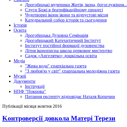
Дрогобицькі мученики
Житія, ікона, богослужіння..
Слуги Божі
в беатифікаційному процесі
Чудотворні ікони
ікони та відпустові місця
Катедральний собор
історія та сьогодення
Історія
Освіта
Дрогобицька Духовна Семінарія
Дрогобицький Катехитичний Інститут
Інститут постійної формації духовенства
Літня іконописна школа
церковне мистецтво
Садок «Ангелятко»
дошкільна освіта
Медіа
"Жива вода"
єпархіальна газета
"З любов'ю у світ"
єпархіальна молодіжна газета
Музей
Документи
Інструкції
НПФ "Покрова"
Питання експерту
відповідає Наталя Копичин
Публікації місяця жовтня 2016
Kонтроверсії довкола Матері Терези