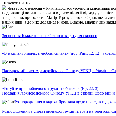
10 жовтня 2016
Четвертого вересня у Римі відбулася урочиста канонізація все
подвижниці почали говорити відразу після її відходу у вічність.
завершення: проголосив Матір Терезу святою. Однак ще за життя
наших днів, а до них додалися й нові. Власне, аналізу цих заки
Звернення Блаженнішого Святослава до Дня хворого
«В надії витривала, в любові сильна» (пор. Рим. 12, 12): укра
Пастирський лист Архиєрейського Синоду УГКЦ в Україні "Сло
«Рятуйте пригнобленого з руки гнобителя» (Єр. 22, 3)
Послання Архиєрейського Синоду УГКЦ в Україні щодо війни т
Розпорядження владика Ярослава щодо поведінки духовен
Розпорядження в справі діяльності рухів та груп на території 