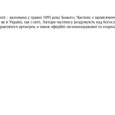
хії – заснована у травні 1995 року Божого. Часопис є щомісячни
 як в Україні, так і світі. Автори часопису роздумують над бого
авлячого архиєрея, а також офіційні загальноцерковні та єпархі