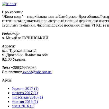
Про часопис
"Жива вода" – єпархіальна газета Самбірсько-Дрогобицької єпар
газети читач дізнається про актуальні новини церковного життя
суспільну тематики. Часопис друкує послання Глави УГКЦ та пр
Редактор:
о. Михайло БУЧИНСЬКИЙ
Адреса:
вул. Трускавецька 2
м. Дрогобич, Львівська обл.
82100 Україна
Тел.:
+380324453034
Ел. пошта:
zvoda@sde.org.ua
Архів
березня 2017 (1)
лютого 2017 (1)
листопада 2016 (1)
жовтня 2016 (1)
січня 2016 (1)