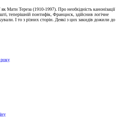
 як Мати Тереза (1910-1997). Про необхідність канонізації
арешті, теперішній понтифік, Франциск, здійснив логічне
али. І то з різних сторін. Деякі з цих закидів дожили до
 року
їну