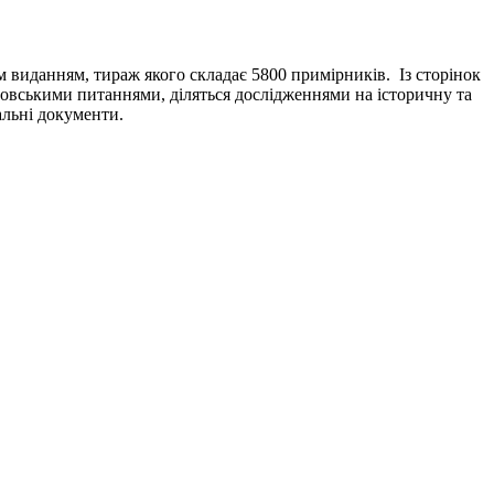
м виданням, тираж якого складає 5800 примірників. Із сторінок
словськими питаннями, діляться дослідженнями на історичну та
альні документи.