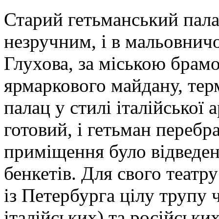
Старий гетьманський пала
незручним, і в мальовнич
Глухова, за міською брам
ярмаркового майдану, тер
палац у стилі італійської 
готовий, і гетьман перебр
приміщення було відведен
бенкетів. Для свого теат
із Петербурга цілу трупу
італійських) та російськи