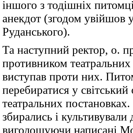
іншого з тодішніх питомц
анекдот (згодом увійшов у
Руданського).
Та наступний ректор, о. п
противником театральних в
виступав проти них. Пито
перебиратися у світський 
театральних постановках.
збирались і культивували
виголошуючи написані Мо