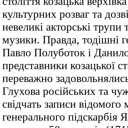
століття козацька верхівка
культурних розваг та дозв
невеликі акторські трупи 
музики. Правда, тодішні 
Павло Полуботок і Данило
представники козацької с
переважно задовольнялись
Глухова російських та чу
свідчать записи відомого 
генерального підскарбія Я