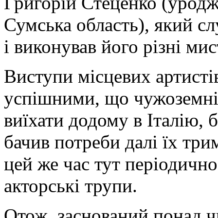
Григорій Стеценко (уродж
Сумська область), який с
і виконував його різні ми
Виступи місцевих артистів
успішними, що чужоземні 
виїхати додому в Італію,
бачив потреби далі їх три
цей же час тут періодично
акторські трупи.
Отож, заснований понад чв