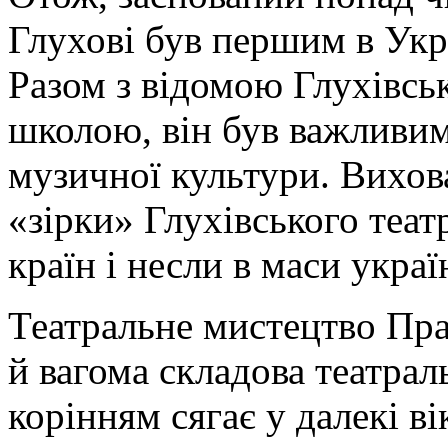
Глухові був першим в Укр
Разом з відомою Глухівс
школою, він був важливим
музичної культури. Вихова
«зірки» Глухівського теат
країн і несли в маси укра
Театральне мистецтво Пра
й вагома складова театрал
корінням сягає у далекі ві