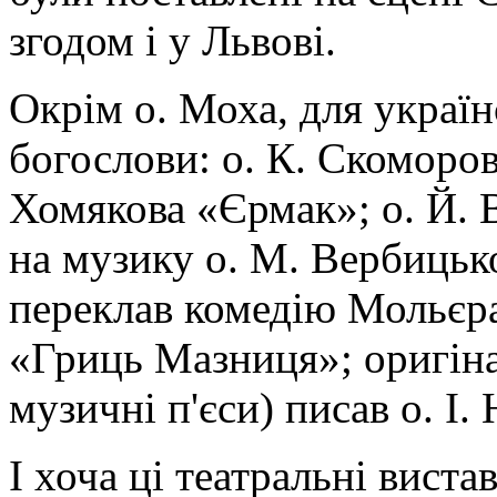
згодом і у Львові.
Окрім о. Моха, для україн
богослови: о. К. Скоморо
Хомякова «Єрмак»; о. Й. 
на музику о. М. Вербицько
переклав комедію Мольєр
«Гриць Мазниця»; оригіна
музичні п'єси) писав о. І.
І хоча ці театральні виста