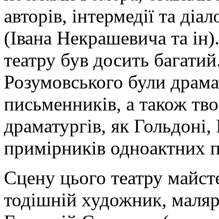
авторів, інтермедії та ді
(Івана Некрашевича та ін)
театру був досить багатий
Розумовського були драма
письменників, а також тв
драматургів, як Гольдоні,
примірників одноактних п
Сцену цього театру майс
тодішній художник, маляр