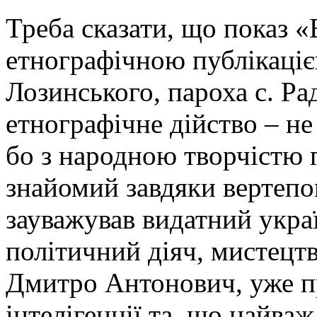
Треба сказати, що показ «
етнографічною публікаціє
Лозинського, пароха с. Рад
етнографічне дійство – н
бо з народною творчістю 
знайомий завдяки вертепов
зауважував видатний укра
політичний діяч, мистецтв
Дмитро Антонович, уже п
інтелігенції та, що найва