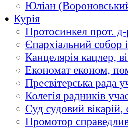
Юліан (Вороновськи
Курія
Протосинкел
прот. д
Єпархіальний собор
Канцелярія
кацлер, в
Економат
економ, по
Пресвітерська рада
у
Колегія радників
учас
Суд
судовий вікарій, с
Промотор справедлив