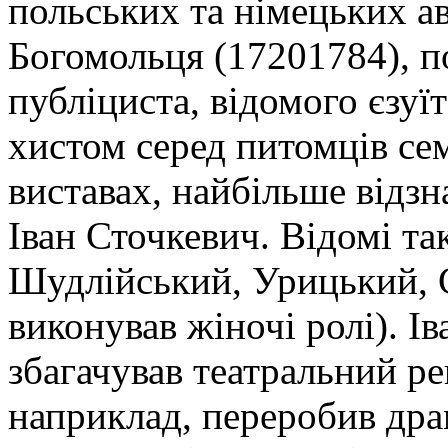
польських та німецьких ав
Богомольця (17201784), п
публіциста, відомого єзуї
хистом серед питомців сем
виставах, найбільше відз
Іван Сточкевич. Відомі та
Шудлійський, Урицький, С
виконував жіночі ролі). І
збагачував театральний р
наприклад, переробив дра