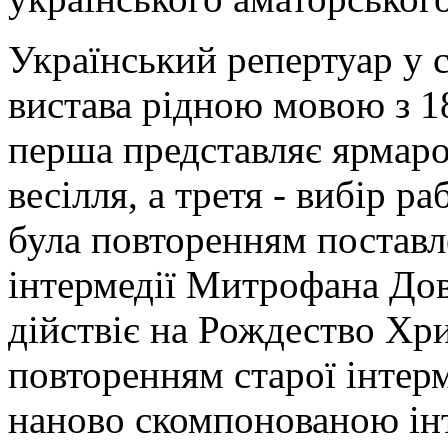
Український репертуар у с
вистава рідною мовою з 184
перша представляє ярмаро
весілля, а третя - вибір 
була повторенням поставле
інтермедії Митрофана Дов
дійствіє на Рождество Хр
повторенням старої інтер
наново скомпонованою інт