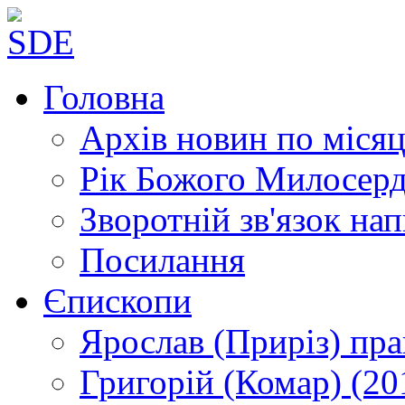
Головна
Архів новин
по місяц
Рік Божого Милосер
Зворотній зв'язок
нап
Посилання
Єпископи
Ярослав (Приріз)
пра
Григорій (Комар)
(20