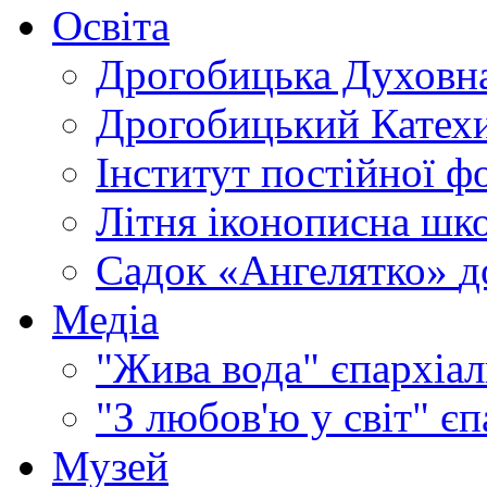
Освіта
Дрогобицька Духовна
Дрогобицький Катехи
Інститут постійної ф
Літня іконописна шк
Садок «Ангелятко»
д
Медіа
"Жива вода"
єпархіал
"З любов'ю у світ"
єп
Музей