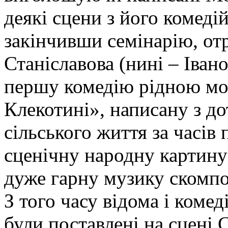
деякі сцени з його комеді
закінчивши семінарію, от
Станіславова (нині – Іван
першу комедію рідною мо
Клекотині», написану з до
сільського життя за часів
сценічну народну картину 
дуже гарну музику скомп
З того часу відома і комед
були поставлені на сцені С