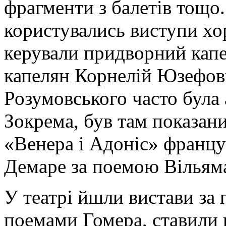
фрагменти з балетів тощо
користувались виступи хор
керували придворний капе
капелян Корнелій Юзефов
Розумовського часто була 
Зокрема, був там показан
«Венера і Адоніс» францу
Демаре за поемою Вільям
У театрі йшли вистави за 
поемами Гомера, ставили 