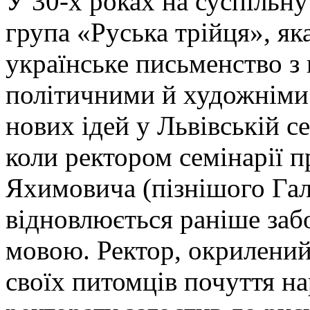
У 30-х роках на суспільн
група «Руська трійця», як
українське письменство з
політичними й художніми 
нових ідей у Львівській се
коли ректором семінарії п
Яхимовича (пізнішого Га
відновлюється раніше заб
мовою. Ректор, окрилений
своїх питомців почуття на