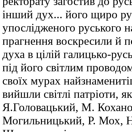
ректорату загостив до рус
інший дух... його щиро ру
упослідженого руського на
прагнення воскресили й п
духа в цілій галицько-русь
під його світлим проводом
своїх мурах найзнаменитіш
вийшли світлі патріоти, 
Я.Головацький, М. Коханов
Могильницький, Р. Мох, Н