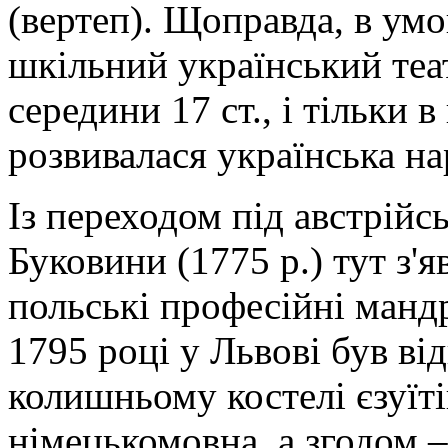
(вертеп). Щоправда, в ум
шкільний український теа
середини 17 ст., і тільки
розвивалася українська на
Із переходом під австрійс
Буковини (1775 р.) тут з'
польські професійні мандр
1795 році у Львові був ві
колишньому костелі єзуїті
німецькомовна, а згодом –