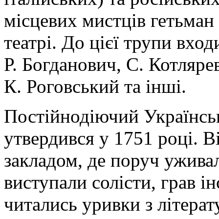
місцевих мистців гетьман
театрі. До цієї трупи вход
Р. Богданович, С. Котляре
К. Роговський та інші.
Постійнодіючий Українськ
утвердився у 1751 році. 
закладом, де поруч уживал
виступали солісти, грав і
читались уривки з літерат