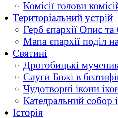
Комісії
голови комісі
Територіальний устрій
Герб єпархії
Опис та 
Мапа єпархії
поділ н
Святині
Дрогобицькі мучени
Слуги Божі
в беатиф
Чудотворні ікони
іко
Катедральний собор
Історія