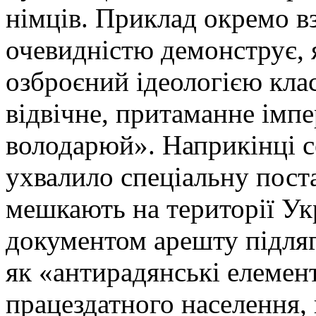
німців. Приклад окремо вз
очевидністю демонструє, 
озброєний ідеологією кла
відвічне, притаманне імпе
володарюй». Наприкінці 
ухвалило спеціальну поста
мешкають на території Ук
документом арешту підляга
як «антирадянські елемен
працездатного населення, в