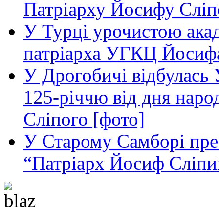
Патріарху Йосифу Сліп
У Турці урочистою акад
патріарха УГКЦ Йосифа
У Дрогобичі відбулась 
125-річчю від дня нар
Сліпого [фото]
У Старому Самборі пре
“Патріарх Йосиф Сліпий