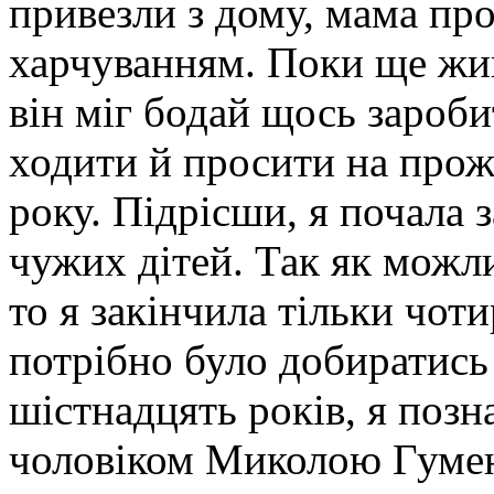
привезли з дому, мама пр
харчуванням. Поки ще жив
він міг бодай щось зароб
ходити й просити на прож
року. Підрісши, я почала 
чужих дітей. Так як можл
то я закінчила тільки чоти
потрібно було добиратись
шістнадцять років, я поз
чоловіком Миколою Гуменн