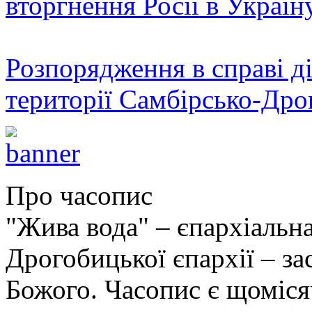
вторгнення Росії в Україн
Розпорядження в справі ді
території Самбірсько-Дро
Про часопис
"Жива вода" – єпархіальна
Дрогобицької єпархії – за
Божого. Часопис є щоміс