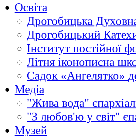
Освіта
Дрогобицька Духовна
Дрогобицький Катехи
Інститут постійної ф
Літня іконописна шк
Садок «Ангелятко»
д
Медіа
"Жива вода"
єпархіал
"З любов'ю у світ"
єп
Музей