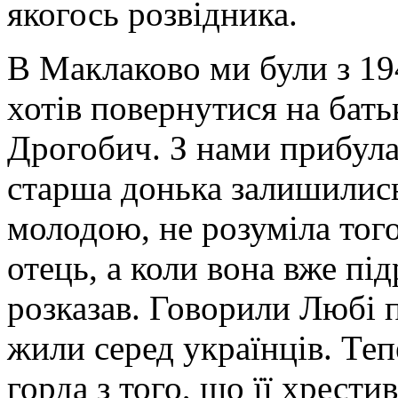
якогось розвідника.
В Маклаково ми були з 19
хотів повернутися на бать
Дрогобич. З нами прибула
старша донька залишились
молодою, не розуміла того
отець, а коли вона вже під
розказав. Говорили Любі 
жили серед українців. Теп
горда з того, що її хрест