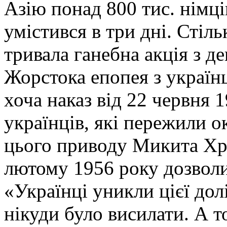
Азію понад 800 тис. німц
умістився в три дні. Стіл
тривала ганебна акція з д
Жорстока епопея з україн
хоча наказ від 22 червня 
українців, які пережили о
цього приводу Микита Хр
лютому 1956 року дозволи
«Українці уникли цієї долі
нікуди було висилати. А то