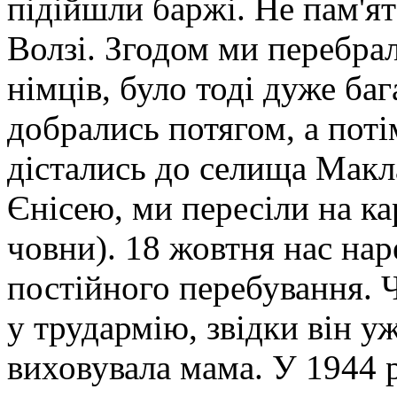
підійшли баржі. Не пам'я
Волзі. Згодом ми перебрал
німців, було тоді дуже ба
добрались потягом, а поті
дістались до селища Макл
Єнісею, ми пересіли на ка
човни). 18 жовтня нас нар
постійного перебування. Ч
у трудармію, звідки він у
виховувала мама. У 1944 