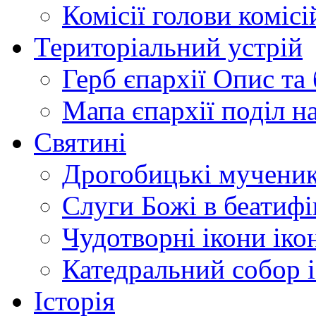
Комісії
голови комісі
Територіальний устрій
Герб єпархії
Опис та 
Мапа єпархії
поділ н
Святині
Дрогобицькі мучени
Слуги Божі
в беатиф
Чудотворні ікони
іко
Катедральний собор
Історія