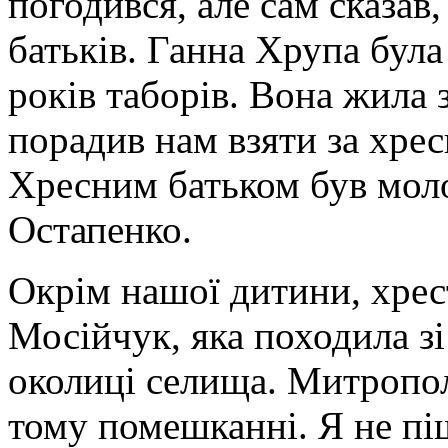
погодився, але сам сказав,
батьків. Ганна Хрупа була
років таборів. Вона жила з
порадив нам взяти за хре
Хресним батьком був мол
Остапенко.
Окрім нашої дитини, хрес
Мосійчук, яка походила з
околиці селища. Митропол
тому помешканні. Я не пі