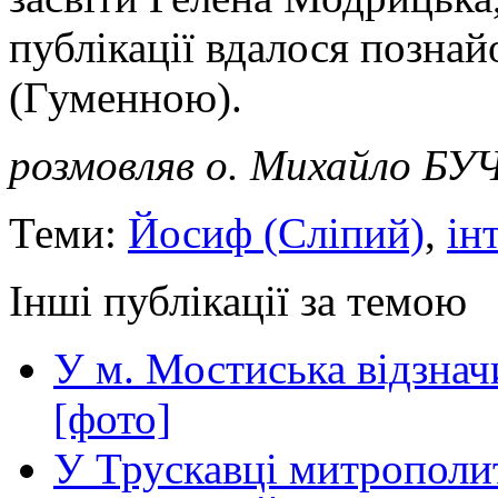
публікації вдалося познай
(Гуменною).
розмовляв о. Михайло 
Теми:
Йосиф (Сліпий)
,
ін
Інші публікації за темою
У м. Мостиська відзнач
[фото]
У Трускавці митрополит