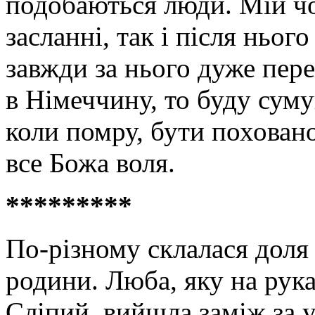
подобаються люди. Мій чо
засланні, так і після ньог
завжди за нього дуже пере
в Німеччину, то буду суму
коли помру, бути поховано
все Божа воля.
*********
По-різному склалася доля 
родини. Люба, яку на ру
Сліпий, вийшла заміж за у