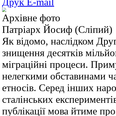
Друк
E-mail
Архівне фото
Патріарх Йосиф (Сліпий)
Як відомо, наслідком Друг
знищення десятків мільйон
міграційні процеси. Прим
нелегкими обставинами ча
етносів. Серед інших наро
сталінських експериментів
публікації мова йтиме про