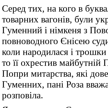
Серед тих, на кого в букв
товарних вагонів, були у
Гуменний і німкеня з Пово
повноводного Єнісею суди
коли народилася і трошки
то її охрестив майбутній
Попри митарства, які дов
Гуменних, пані Роза вваж
розповіла.