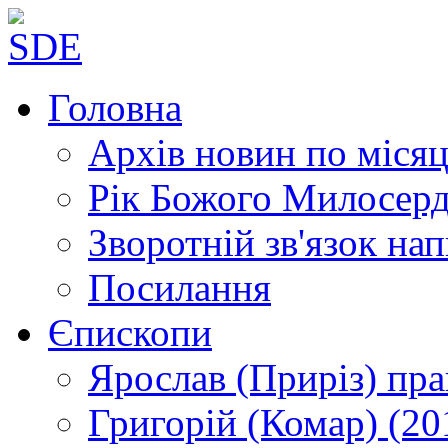
Головна
Архів новин
по місяц
Рік Божого Милосер
Зворотній зв'язок
нап
Посилання
Єпископи
Ярослав (Приріз)
пра
Григорій (Комар)
(20