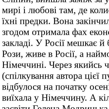
мирі і любові там, де кол
їхні предки. Вона закінчи
згодом отримала фах еко
закладі. У Росії мешкає й 
Рози, живе в Росії, а найм
Німеччині. Через якийсь ч
(спілкування автора цієї 
відбулося на початку осен
виїхала у Німеччину. А кі
засвіти Гелена Модрицька,