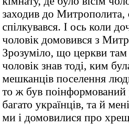
кімнату, де було вісім чол
заходив до Митрополита, с
спілкувався. І ось коли д
чоловік домовився з Митро
Зрозуміло, що церкви там
чоловік знав тоді, ким бул
мешканців поселення люди
то ж був поінформований 
багато українців, та й мен
ми і домовилися про хре