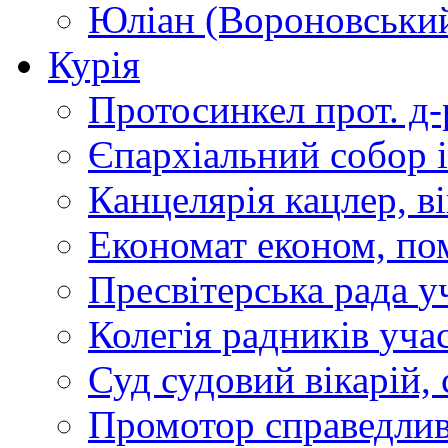
Юліан (Вороновськи
Курія
Протосинкел
прот. д
Єпархіальний собор
Канцелярія
кацлер, в
Економат
економ, по
Пресвітерська рада
у
Колегія радників
учас
Суд
судовий вікарій, с
Промотор справедлив