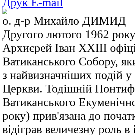
Друк
E-mail
о. д-р Михайло ДИМИД
Другого лютого 1962 року,
Архиєрей Іван XXIII офіц
Ватиканського Собору, як
з найвизначніших подій у 
Церкви. Тодішній Понтифік
Ватиканського Екуменічн
року) прив'язана до поча
відіграв величезну роль в 