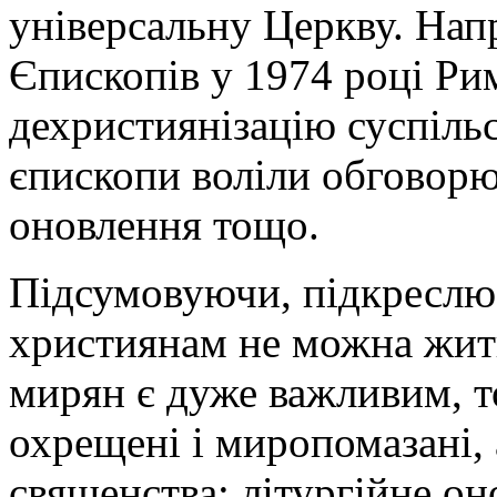
універсальну Церкву. Нап
Єпископів у 1974 році Ри
дехристиянізацію суспільс
єпископи воліли обговорю
оновлення тощо.
Підсумовуючи, підкреслю 
християнам не можна жити
мирян є дуже важливим, т
охрещені і миропомазані, 
священства; літургійне он