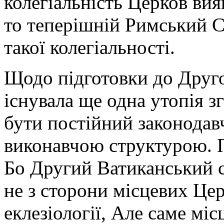
колегіальність Церков вия
то теперішній Римський С
такої колегіальності.
Щодо підготовки до Друго
існувала ще одна утопія з
бути постійний законодавч
виконавчою структурою. П
Бо Другий Ватиканський с
не з сторони місцевих Цер
еклезіології, Але саме мі