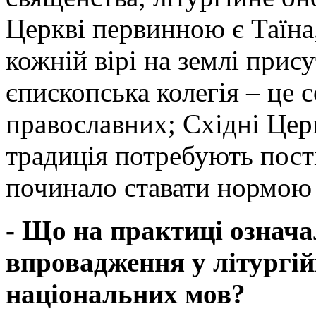
Церкві первинною є Таїна,
кожній вірі на землі прис
єпископська колегія – це с
православних; Східні Цер
традиція потребують пост
починало ставати нормою
- Що на практиці означа
впровадження у літургі
національних мов?