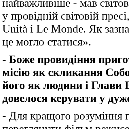
найважливіше - мав світов
у провідній світовій прес
Unità і Le Monde. Як зазн
це могло статися».
- Боже провидіння приго
місію як скликання Собо
його як людини і Глави 
довелося керувати у дуж
- Для кращого розуміння 
переглянути фільм режисе