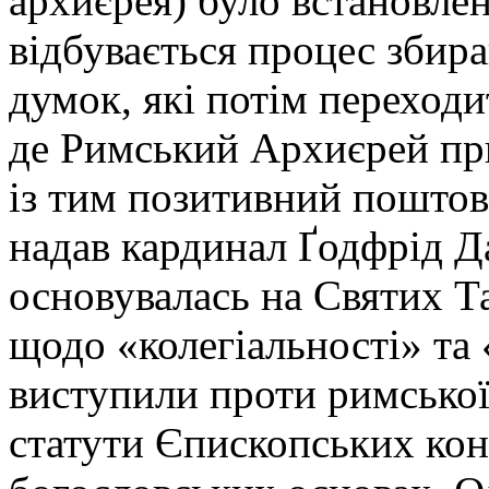
архиєрея) було встановлен
відбувається процес збир
думок, які потім переход
де Римський Архиєрей пр
із тим позитивний поштов
надав кардинал Ґодфрід Да
основувалась на Святих Та
щодо «колегіальності» та «
виступили проти римської 
статути Єпископських кон