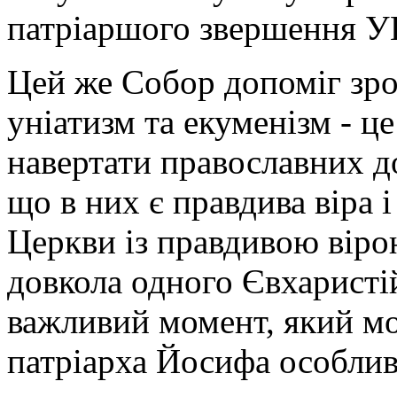
патріаршого звершення 
Цей же Собор допоміг зр
уніатизм та екуменізм - ц
навертати православних до
що в них є правдива віра 
Церкви із правдивою віро
довкола одного Євхаристій
важливий момент, який мо
патріарха Йосифа особлив