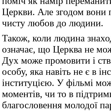
поміч як намір переманит
Церкви. Але згодом вони п
чисту любов до людини.
Також, коли людина знаход
означає, що Церква не мо
Дух може промовити і ст
особу, яка навіть не є в ін
інституцією. У фільмі мо
моментів, чи то в підтримц
благословення молодої пар