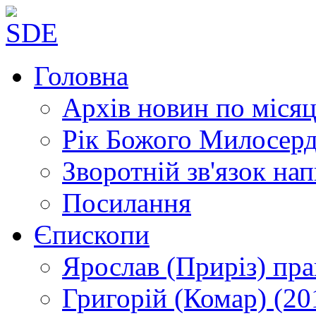
Головна
Архів новин
по місяц
Рік Божого Милосер
Зворотній зв'язок
нап
Посилання
Єпископи
Ярослав (Приріз)
пра
Григорій (Комар)
(20