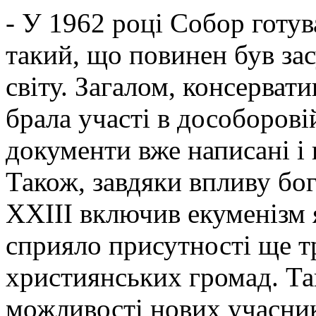
- У 1962 році Собор готув
такий, що повинен був за
світу. Загалом, консерват
брала участі в дособорові
документи вже написані і 
Також, завдяки впливу бог
XXIII включив екуменізм 
сприяло присутності ще т
християнських громад. Та
можливості нових учасник