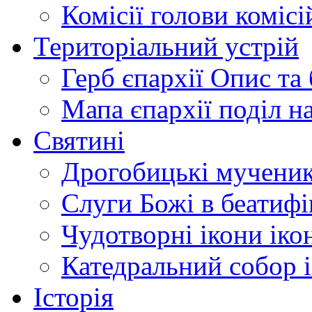
Комісії
голови комісі
Територіальний устрій
Герб єпархії
Опис та 
Мапа єпархії
поділ н
Святині
Дрогобицькі мучени
Слуги Божі
в беатиф
Чудотворні ікони
іко
Катедральний собор
Історія