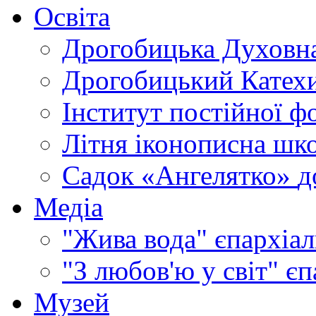
Освіта
Дрогобицька Духовна
Дрогобицький Катехи
Інститут постійної ф
Літня іконописна шк
Садок «Ангелятко»
д
Медіа
"Жива вода"
єпархіал
"З любов'ю у світ"
єп
Музей