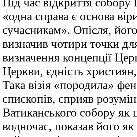
Під час відкриття собору 
«одна справа є основа віри
сучасникам». Опісля, йог
визначив чотири точки дл
визначення концепції Цер
Церкви, єдність християн,
Така візія «породила» фен
єпископів, сприяв розумі
Ватиканського собору як щ
водночас, показав його як