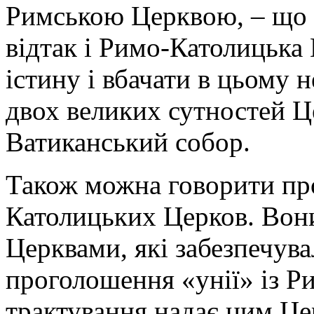
Римською Церквою, – що 
відтак і Римо-Католицька
істину і вбачати в цьому 
двох великих сутностей Ц
Ватиканський собор.
Також можна говорити пр
Католицьких Церков. Вон
Церквами, які забезпечува
проголошення «унії» із Р
трактування надає цим Це