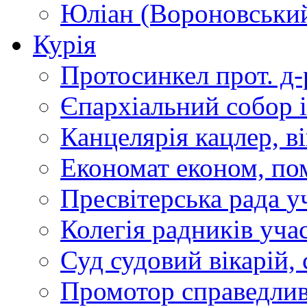
Юліан (Вороновськи
Курія
Протосинкел
прот. д
Єпархіальний собор
Канцелярія
кацлер, в
Економат
економ, по
Пресвітерська рада
у
Колегія радників
учас
Суд
судовий вікарій, с
Промотор справедлив