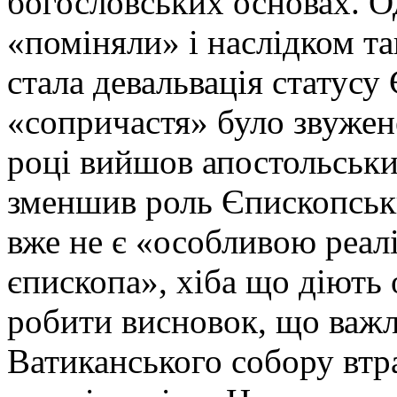
богословських основах. О
«поміняли» і наслідком та
стала девальвація статусу
«сопричастя» було звужен
році вийшов апостольськи
зменшив роль Єпископськи
вже не є «особливою реалі
єпископа», хіба що діють
робити висновок, що важл
Ватиканського собору втр