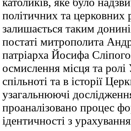
католиків, яке було надзв
політичних та церковних р
залишається таким донині
постаті митрополита Андр
патріарха Йосифа Сліпого 
осмислення місця та ролі
спільноті та в історії Цер
узагальнюючі дослідження
проаналізовано процес ф
ідентичності з урахування