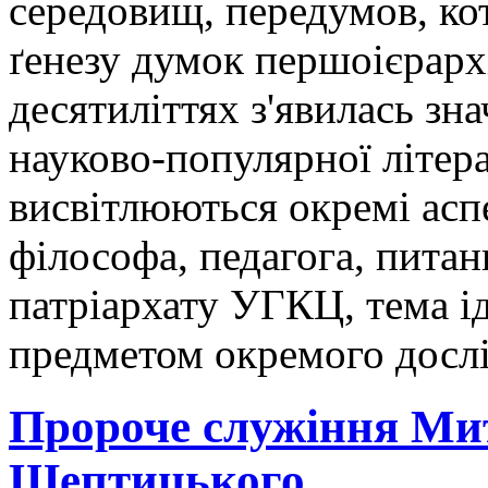
середовищ, передумов, кот
ґенезу думок першоієрарх
десятиліттях з'явилась зна
науково-популярної літера
висвітлюються окремі аспе
філософа, педагога, питан
патріархату УГКЦ, тема ід
предметом окремого досл
Пророче служіння Ми
Шептицького