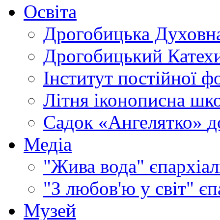
Освіта
Дрогобицька Духовна
Дрогобицький Катехи
Інститут постійної ф
Літня іконописна шк
Садок «Ангелятко»
д
Медіа
"Жива вода"
єпархіал
"З любов'ю у світ"
єп
Музей