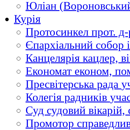
Юліан (Вороновськи
Курія
Протосинкел
прот. д
Єпархіальний собор
Канцелярія
кацлер, в
Економат
економ, по
Пресвітерська рада
у
Колегія радників
учас
Суд
судовий вікарій, с
Промотор справедлив