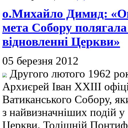
о.Михайло Димид: «Ок
мета Собору полягала
відновленні Церкви»
05 березня 2012
Другого лютого 1962 рок
Архиєрей Іван XXIII офіц
Ватиканського Собору, як
з найвизначніших подій у 
Церкви. Тодішній Понтифік