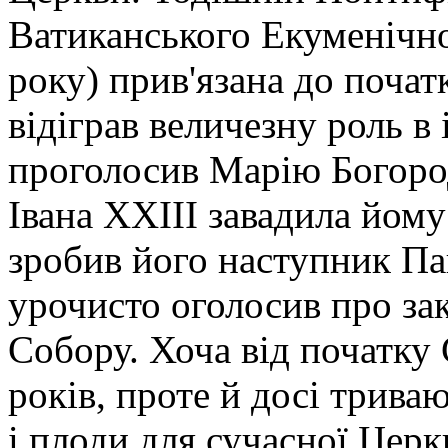
Ватиканського Екуменічн
року) прив'язана до поча
відіграв величезну роль в 
проголосив Марію Богоро
Івана XXIII завадила йом
зробив його наступник Па
урочисто оголосив про зак
Собору. Хоча від початку
років, проте й досі триваю
і плоди для сучасної Цер