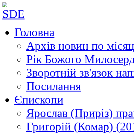
Головна
Архів новин
по місяц
Рік Божого Милосер
Зворотній зв'язок
нап
Посилання
Єпископи
Ярослав (Приріз)
пра
Григорій (Комар)
(20