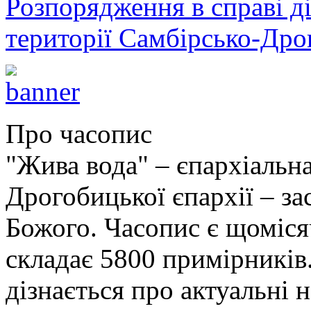
Розпорядження в справі ді
території Самбірсько-Дро
Про часопис
"Жива вода" – єпархіальна
Дрогобицької єпархії – за
Божого. Часопис є щоміс
складає 5800 примірників.
дізнається про актуальні 