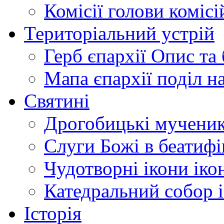
Комісії
голови комісі
Територіальний устрій
Герб єпархії
Опис та 
Мапа єпархії
поділ н
Святині
Дрогобицькі мучени
Слуги Божі
в беатиф
Чудотворні ікони
іко
Катедральний собор
Історія