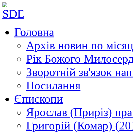
Головна
Архів новин
по місяц
Рік Божого Милосер
Зворотній зв'язок
нап
Посилання
Єпископи
Ярослав (Приріз)
пра
Григорій (Комар)
(20