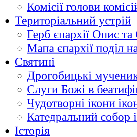
Комісії
голови комісі
Територіальний устрій
Герб єпархії
Опис та 
Мапа єпархії
поділ н
Святині
Дрогобицькі мучени
Слуги Божі
в беатиф
Чудотворні ікони
іко
Катедральний собор
Історія