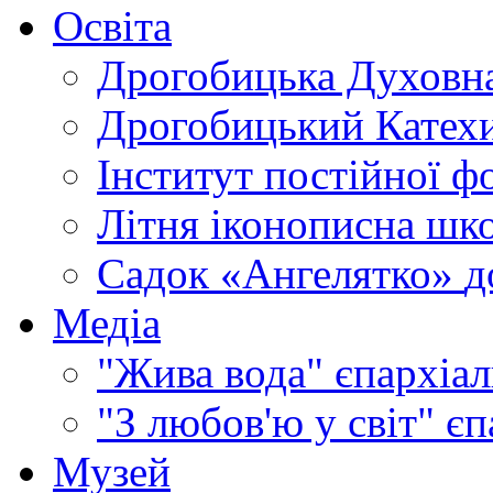
Освіта
Дрогобицька Духовна
Дрогобицький Катехи
Інститут постійної ф
Літня іконописна шк
Садок «Ангелятко»
д
Медіа
"Жива вода"
єпархіал
"З любов'ю у світ"
єп
Музей