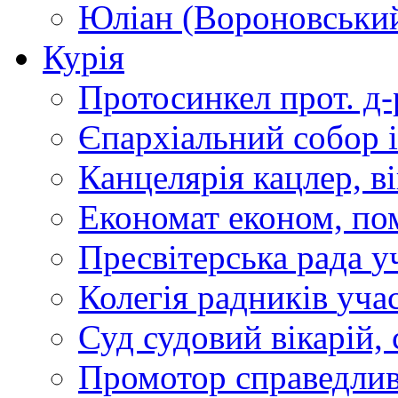
Юліан (Вороновськи
Курія
Протосинкел
прот. д
Єпархіальний собор
Канцелярія
кацлер, в
Економат
економ, по
Пресвітерська рада
у
Колегія радників
учас
Суд
судовий вікарій, с
Промотор справедлив