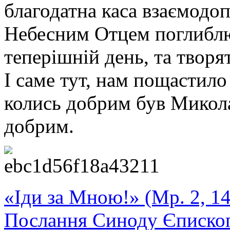
благодатна каса взаємодоп
Небесним Отцем поглиблює
теперішній день, та творя
І саме тут, нам пощастило
колись добрим був Микол
добрим.
«Іди за Мною!» (Мр. 2, 14
Послання Синоду Єписко