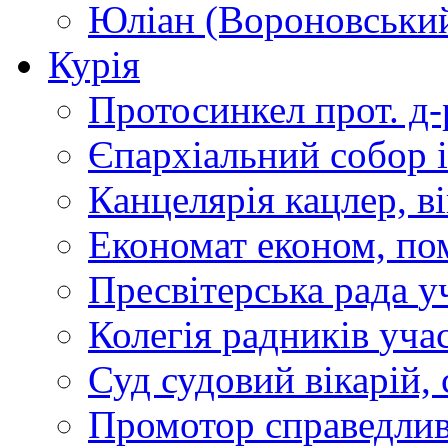
Юліан (Вороновськи
Курія
Протосинкел
прот. д
Єпархіальний собор
Канцелярія
кацлер, в
Економат
економ, по
Пресвітерська рада
у
Колегія радників
учас
Суд
судовий вікарій, с
Промотор справедлив