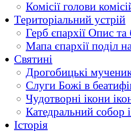
Комісії
голови комісі
Територіальний устрій
Герб єпархії
Опис та 
Мапа єпархії
поділ н
Святині
Дрогобицькі мучени
Слуги Божі
в беатиф
Чудотворні ікони
іко
Катедральний собор
Історія