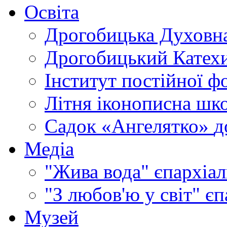
Освіта
Дрогобицька Духовна
Дрогобицький Катехи
Інститут постійної ф
Літня іконописна шк
Садок «Ангелятко»
д
Медіа
"Жива вода"
єпархіал
"З любов'ю у світ"
єп
Музей