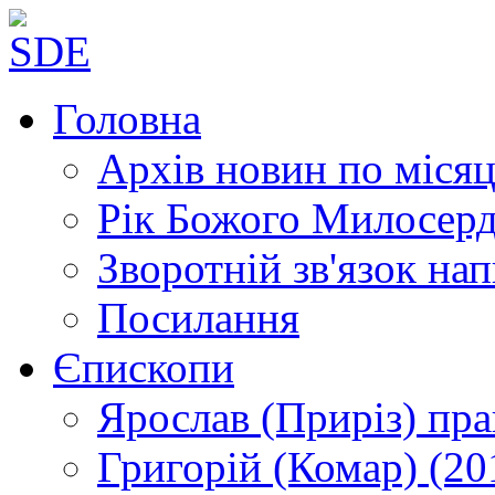
Головна
Архів новин
по місяц
Рік Божого Милосер
Зворотній зв'язок
нап
Посилання
Єпископи
Ярослав (Приріз)
пра
Григорій (Комар)
(20