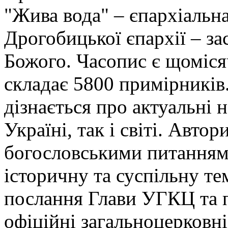
"Жива вода" – єпархіальна
Дрогобицької єпархії – за
Божого. Часопис є щоміс
складає 5800 примірників.
дізнається про актуальні 
Україні, так і світі. Авт
богословськими питанням
історичну та суспільну т
послання Глави УГКЦ та п
офіційні загальноцерковні