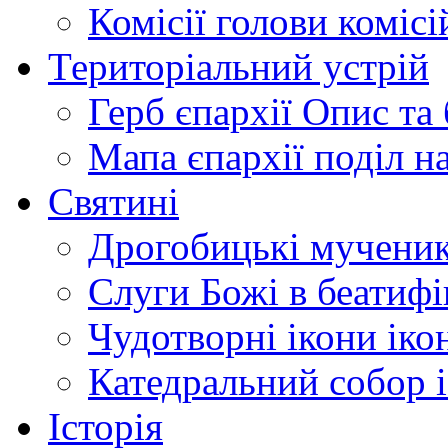
Комісії
голови комісі
Територіальний устрій
Герб єпархії
Опис та 
Мапа єпархії
поділ н
Святині
Дрогобицькі мучени
Слуги Божі
в беатиф
Чудотворні ікони
іко
Катедральний собор
Історія