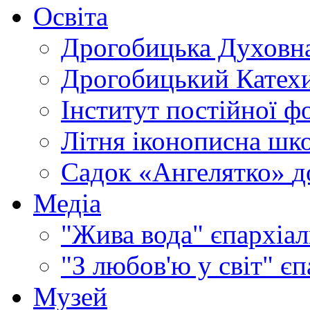
Освіта
Дрогобицька Духовна
Дрогобицький Катехи
Інститут постійної ф
Літня іконописна шк
Садок «Ангелятко»
д
Медіа
"Жива вода"
єпархіал
"З любов'ю у світ"
єп
Музей