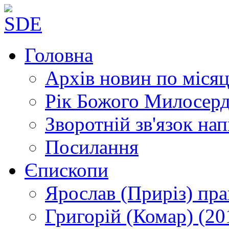
Головна
Архів новин
по місяц
Рік Божого Милосер
Зворотній зв'язок
нап
Посилання
Єпископи
Ярослав (Приріз)
пра
Григорій (Комар)
(20