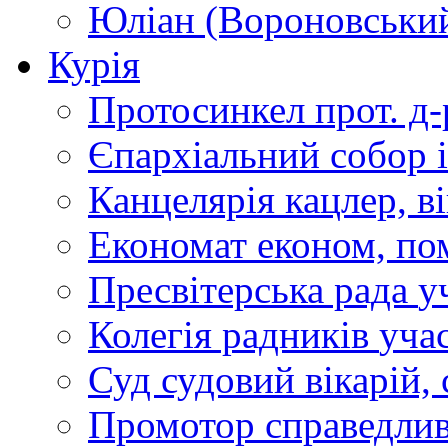
Юліан (Вороновськи
Курія
Протосинкел
прот. д
Єпархіальний собор
Канцелярія
кацлер, в
Економат
економ, по
Пресвітерська рада
у
Колегія радників
учас
Суд
судовий вікарій, с
Промотор справедлив