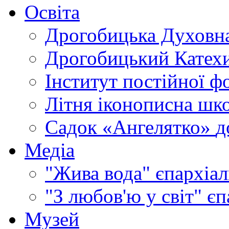
Освіта
Дрогобицька Духовна
Дрогобицький Катехи
Інститут постійної ф
Літня іконописна шк
Садок «Ангелятко»
д
Медіа
"Жива вода"
єпархіал
"З любов'ю у світ"
єп
Музей