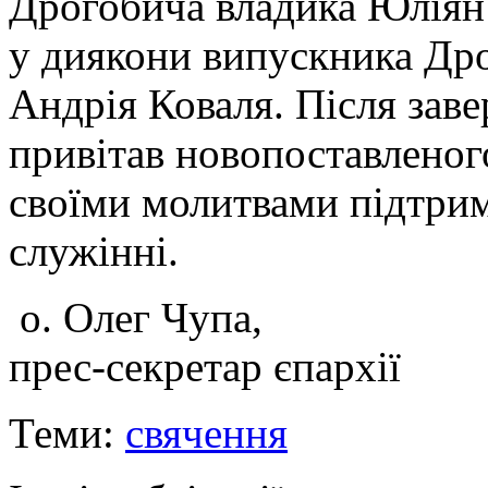
Дрогобича владика Юліян
у диякони випускника Дро
Андрія Коваля. Після зав
привітав новопоставленог
своїми молитвами підтрим
служінні.
о. Олег Чупа,
прес-секретар єпархії
Теми:
свячення