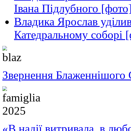
Івана Підлубного [фото
Владика Ярослав уділив
Катедральному соборі [
Звернення Блаженнішого 
«В надії витривала, в любо