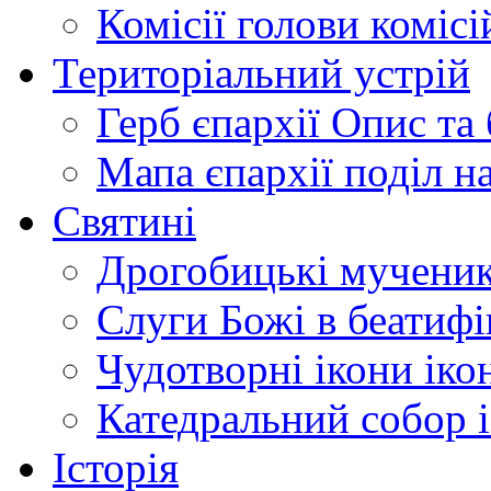
Комісії
голови комісі
Територіальний устрій
Герб єпархії
Опис та 
Мапа єпархії
поділ н
Святині
Дрогобицькі мучени
Слуги Божі
в беатиф
Чудотворні ікони
іко
Катедральний собор
Історія