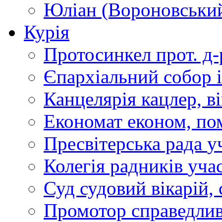
Юліан (Вороновськи
Курія
Протосинкел
прот. д
Єпархіальний собор
Канцелярія
кацлер, в
Економат
економ, по
Пресвітерська рада
у
Колегія радників
учас
Суд
судовий вікарій, с
Промотор справедлив