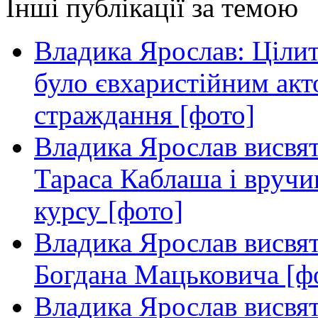
Інші публікації за темою
Владика Ярослав: Ціли
було євхаристійним акт
страждання [фото]
Владика Ярослав висвя
Тараса Каблаша і вручи
курсу [фото]
Владика Ярослав висвя
Богдана Мацьковича [ф
Владика Ярослав висвя