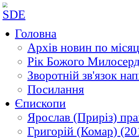
Головна
Архів новин
по місяц
Рік Божого Милосер
Зворотній зв'язок
нап
Посилання
Єпископи
Ярослав (Приріз)
пра
Григорій (Комар)
(20