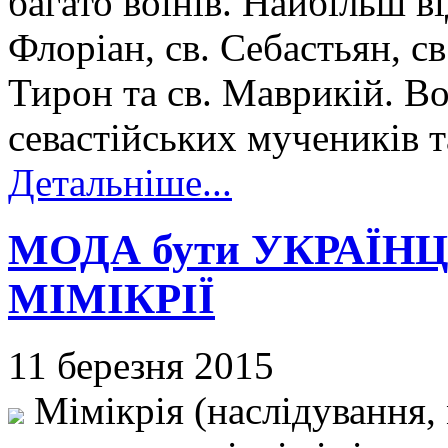
багато воїнів. Найбільш ві
Флоріан, св. Себастьян, с
Тирон та св. Маврикій. В
севастійських мучеників т
Детальніше...
МОДА бути УКРАЇНЦЕ
МІМІКРІЇ
11 березня 2015
Мімікрія (наслідування, 