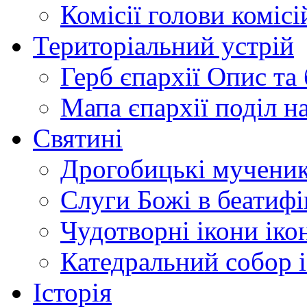
Комісії
голови комісі
Територіальний устрій
Герб єпархії
Опис та 
Мапа єпархії
поділ н
Святині
Дрогобицькі мучени
Слуги Божі
в беатиф
Чудотворні ікони
іко
Катедральний собор
Історія