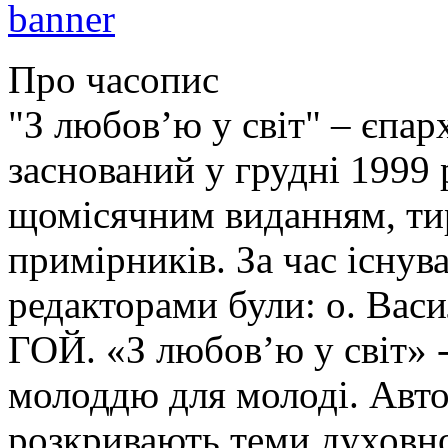
Про часопис
"З любов’ю у світ" – єпа
заснований у грудні 1999 
щомісячним виданням, ти
примірників. За час існув
редакторами були: о. Ва
ГОЙ. «З любов’ю у світ» -
молоддю для молоді. Авто
розкривають теми духовно