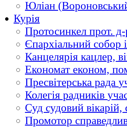
Юліан (Вороновськи
Курія
Протосинкел
прот. д
Єпархіальний собор
Канцелярія
кацлер, в
Економат
економ, по
Пресвітерська рада
у
Колегія радників
учас
Суд
судовий вікарій, с
Промотор справедлив