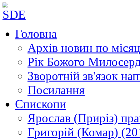
Головна
Архів новин
по місяц
Рік Божого Милосер
Зворотній зв'язок
нап
Посилання
Єпископи
Ярослав (Приріз)
пра
Григорій (Комар)
(20