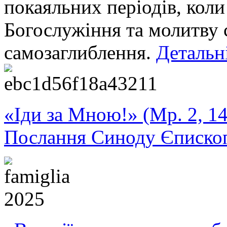
покаяльних періодів, коли
Богослужіння та молитву 
самозаглиблення.
Детальні
«Іди за Мною!» (Мр. 2, 14
Послання Синоду Єписко