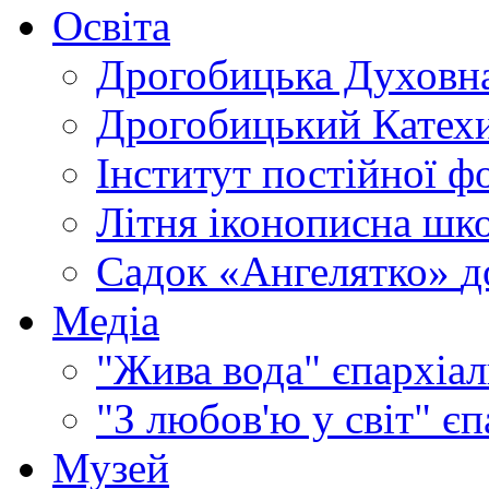
Освіта
Дрогобицька Духовна
Дрогобицький Катехи
Інститут постійної ф
Літня іконописна шк
Садок «Ангелятко»
д
Медіа
"Жива вода"
єпархіал
"З любов'ю у світ"
єп
Музей