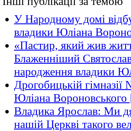
Інші публікації за темою
У Народному домі відб
владики Юліана Вороно
«Пастир, який жив жит
Блаженніший Святослав 
народження владики Юл
Дрогобицькій гімназії 
Юліана Вороновського 
Владика Ярослав: Ми дя
нашій Церкві такого ве