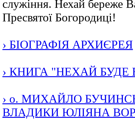
служіння. Нехай береже В
Пресвятої Богородиці!
› БІОГРАФІЯ АРХИЄРЕЯ
› КНИГА "НЕХАЙ БУДЕ
› о. МИХАЙЛО БУЧИН
ВЛАДИКИ ЮЛІЯНА ВО