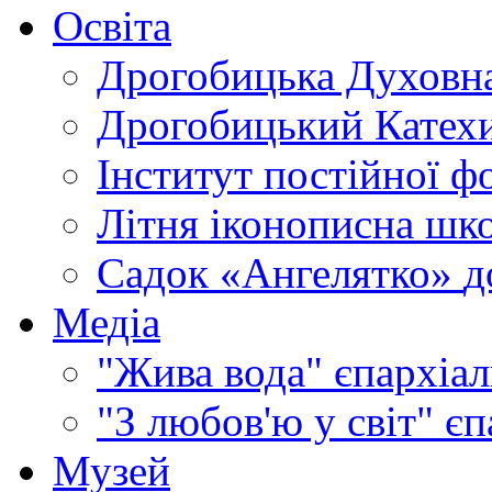
Освіта
Дрогобицька Духовна
Дрогобицький Катехи
Інститут постійної ф
Літня іконописна шк
Садок «Ангелятко»
д
Медіа
"Жива вода"
єпархіал
"З любов'ю у світ"
єп
Музей