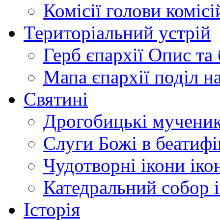
Комісії
голови комісі
Територіальний устрій
Герб єпархії
Опис та 
Мапа єпархії
поділ н
Святині
Дрогобицькі мучени
Слуги Божі
в беатиф
Чудотворні ікони
іко
Катедральний собор
Історія