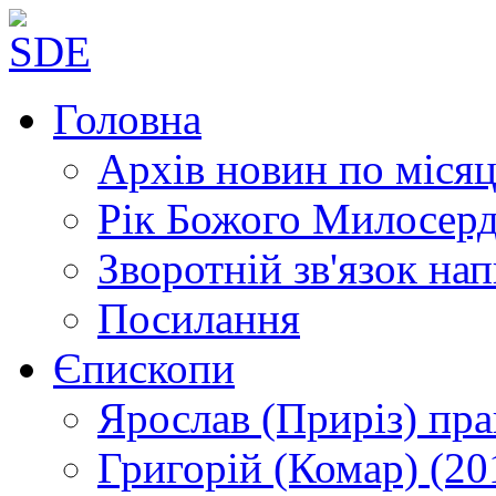
Головна
Архів новин
по місяц
Рік Божого Милосер
Зворотній зв'язок
нап
Посилання
Єпископи
Ярослав (Приріз)
пра
Григорій (Комар)
(20