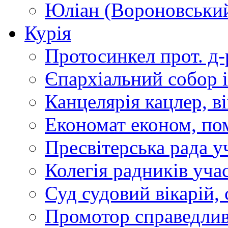
Юліан (Вороновськи
Курія
Протосинкел
прот. д
Єпархіальний собор
Канцелярія
кацлер, в
Економат
економ, по
Пресвітерська рада
у
Колегія радників
учас
Суд
судовий вікарій, с
Промотор справедлив